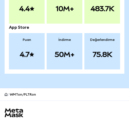
4.4
10M+
483.7K
App Store
Puan
İndirme
Değerlendirme
4.7
50M+
75.8K
WMTon/PLTRon
MetaMask site alt bilgisi