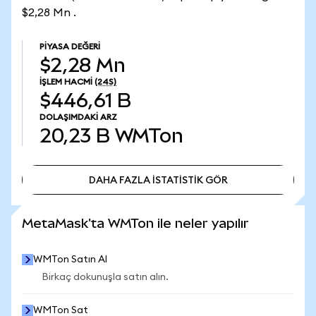
$2,28 Mn .
PIYASA DEĞERI
$2,28 Mn
İŞLEM HACMI
(24S)
$446,61 B
DOLAŞIMDAKI ARZ
20,23 B
WMTon
DAHA FAZLA İSTATİSTİK GÖR
DAHA FAZLA İSTATİSTİK GÖR
MetaMask'ta WMTon ile neler yapılır
WMTon Satın Al
Birkaç dokunuşla satın alın.
WMTon Sat