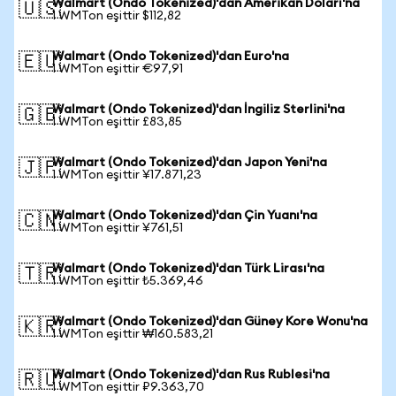
Walmart (Ondo Tokenized)'dan Amerikan Doları'na
🇺🇸
1 WMTon eşittir $112,82
Walmart (Ondo Tokenized)'dan Euro'na
🇪🇺
1 WMTon eşittir €97,91
Walmart (Ondo Tokenized)'dan İngiliz Sterlini'na
🇬🇧
1 WMTon eşittir £83,85
Walmart (Ondo Tokenized)'dan Japon Yeni'na
🇯🇵
1 WMTon eşittir ¥17.871,23
Walmart (Ondo Tokenized)'dan Çin Yuanı'na
🇨🇳
1 WMTon eşittir ¥761,51
Walmart (Ondo Tokenized)'dan Türk Lirası'na
🇹🇷
1 WMTon eşittir ₺5.369,46
Walmart (Ondo Tokenized)'dan Güney Kore Wonu'na
🇰🇷
1 WMTon eşittir ₩160.583,21
Walmart (Ondo Tokenized)'dan Rus Rublesi'na
🇷🇺
1 WMTon eşittir ₽9.363,70