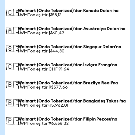
Walmart (Ondo Tokenized)'dan Kanada Doları'na
🇨🇦
1 WMTon eşittir $158,12
Walmart (Ondo Tokenized)'dan Avustralya Doları'na
🇦🇺
1 WMTon eşittir $160,43
Walmart (Ondo Tokenized)'dan Singapur Doları'na
🇸🇬
1 WMTon eşittir $144,80
Walmart (Ondo Tokenized)'dan İsviçre Frangı'na
🇨🇭
1 WMTon eşittir CHF 91,64
Walmart (Ondo Tokenized)'dan Brezilya Reali'na
🇧🇷
1 WMTon eşittir R$577,66
Walmart (Ondo Tokenized)'dan Bangladeş Takası'na
🇧🇩
1 WMTon eşittir ৳13.962,01
Walmart (Ondo Tokenized)'dan Filipin Pezosu'na
🇵🇭
1 WMTon eşittir ₱6.858,32