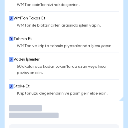
WMTon coin'lerinizi nakde çevirin.
WMTon Takas Et
WMTon ile blokzincirleri arasında işlem yapın.
Tahmin Et
WMTon ve kripto tahmin piyasalarında işlem yapın.
Vadeli İşlemler
50x kaldıraca kadar token'larda uzun veya kısa
pozisyon alın.
Stake Et
Kriptonuzu değerlendirin ve pasif gelir elde edin.
İşlem Yap