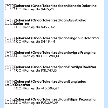
Coherent (Ondo Tokenized)'dan Kanada Doları'na
🇨🇦
1 COHRon eşittir $489,62
Coherent (Ondo Tokenized)'dan Avustralya
🇦🇺
Doları'na
1 COHRon eşittir $497,42
Coherent (Ondo Tokenized)'dan Singapur Doları'na
🇸🇬
1 COHRon eşittir $449,44
Coherent (Ondo Tokenized)'dan İsviçre Frangı'na
🇨🇭
1 COHRon eşittir CHF 284,14
Coherent (Ondo Tokenized)'dan Brezilya Reali'na
🇧🇷
1 COHRon eşittir R$1.787,13
Coherent (Ondo Tokenized)'dan Bangladeş
🇧🇩
Takası'na
1 COHRon eşittir ৳43.386,67
Coherent (Ondo Tokenized)'dan Filipin Pezosu'na
🇵🇭
1 COHRon eşittir ₱21.329,29