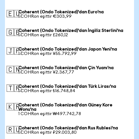
Coherent (Ondo Tokenized)'dan Euro'na
🇪🇺
1 COHRon eşittir €303,99
Coherent (Ondo Tokenized)'dan İngiliz Sterlini'na
🇬🇧
1 COHRon eşittir £260,12
Coherent (Ondo Tokenized)'dan Japon Yeni'na
🇯🇵
1 COHRon eşittir ¥55.792,99
Coherent (Ondo Tokenized)'dan Çin Yuanı'na
🇨🇳
1 COHRon eşittir ¥2.367,77
Coherent (Ondo Tokenized)'dan Türk Lirası'na
🇹🇷
1 COHRon eşittir ₺16.748,84
Coherent (Ondo Tokenized)'dan Güney Kore
🇰🇷
Wonu'na
1 COHRon eşittir ₩497.742,78
Coherent (Ondo Tokenized)'dan Rus Rublesi'na
🇷🇺
1 COHRon eşittir ₽29.003,80