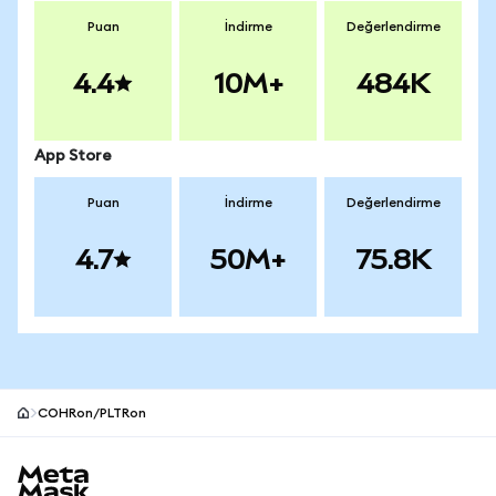
Puan
İndirme
Değerlendirme
4.4
10M+
484K
App Store
Puan
İndirme
Değerlendirme
4.7
50M+
75.8K
COHRon/PLTRon
MetaMask site alt bilgisi