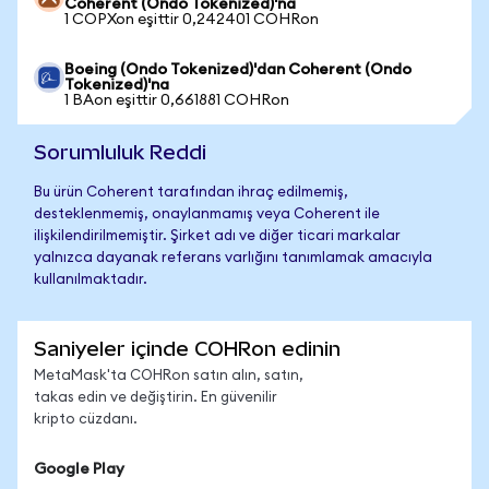
Coherent (Ondo Tokenized)'na
1 COPXon eşittir 0,242401 COHRon
Boeing (Ondo Tokenized)'dan Coherent (Ondo
Tokenized)'na
1 BAon eşittir 0,661881 COHRon
Sorumluluk Reddi
Bu ürün Coherent tarafından ihraç edilmemiş,
desteklenmemiş, onaylanmamış veya Coherent ile
ilişkilendirilmemiştir. Şirket adı ve diğer ticari markalar
yalnızca dayanak referans varlığını tanımlamak amacıyla
kullanılmaktadır.
Saniyeler içinde COHRon edinin
MetaMask'ta COHRon satın alın, satın,
takas edin ve değiştirin. En güvenilir
kripto cüzdanı.
Google Play