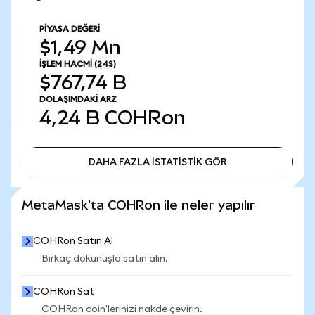
PIYASA DEĞERI
$1,49 Mn
İŞLEM HACMI
(24S)
$767,74 B
DOLAŞIMDAKI ARZ
4,24 B
COHRon
DAHA FAZLA İSTATİSTİK GÖR
DAHA FAZLA İSTATİSTİK GÖR
MetaMask'ta COHRon ile neler yapılır
COHRon Satın Al
Birkaç dokunuşla satın alın.
COHRon Sat
COHRon coin'lerinizi nakde çevirin.