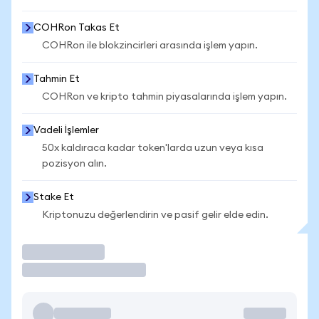
COHRon Takas Et
COHRon ile blokzincirleri arasında işlem yapın.
Tahmin Et
COHRon ve kripto tahmin piyasalarında işlem yapın.
Vadeli İşlemler
50x kaldıraca kadar token'larda uzun veya kısa
pozisyon alın.
Stake Et
Kriptonuzu değerlendirin ve pasif gelir elde edin.
İşlem Yap