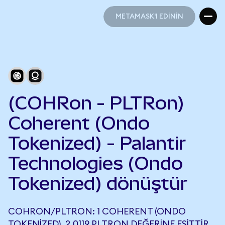
METAMASK'I EDİNİN
METAMASK'I EDİNİN
(COHRon - PLTRon)
Coherent (Ondo
Tokenized) - Palantir
Technologies (Ondo
Tokenized) dönüştür
COHRON/PLTRON: 1 COHERENT (ONDO
TOKENIZED), 2,0119 PLTRON DEĞERINE EŞITTIR