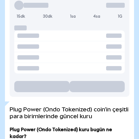
15dk
30dk
1sa
4sa
1G
Plug Power (Ondo Tokenized) coin'in çeşitli
para birimlerinde güncel kuru
Plug Power (Ondo Tokenized) kuru bugün ne
kadar?