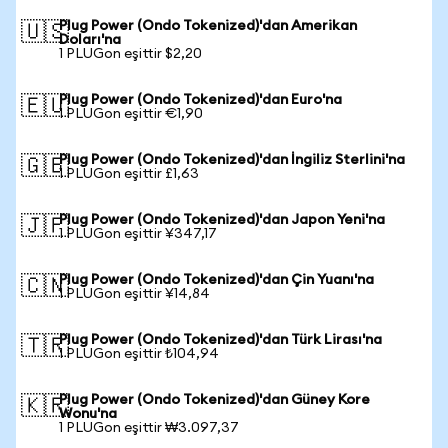
Plug Power (Ondo Tokenized)'dan Amerikan
🇺🇸
Doları'na
1 PLUGon eşittir $2,20
Plug Power (Ondo Tokenized)'dan Euro'na
🇪🇺
1 PLUGon eşittir €1,90
Plug Power (Ondo Tokenized)'dan İngiliz Sterlini'na
🇬🇧
1 PLUGon eşittir £1,63
Plug Power (Ondo Tokenized)'dan Japon Yeni'na
🇯🇵
1 PLUGon eşittir ¥347,17
Plug Power (Ondo Tokenized)'dan Çin Yuanı'na
🇨🇳
1 PLUGon eşittir ¥14,84
Plug Power (Ondo Tokenized)'dan Türk Lirası'na
🇹🇷
1 PLUGon eşittir ₺104,94
Plug Power (Ondo Tokenized)'dan Güney Kore
🇰🇷
Wonu'na
1 PLUGon eşittir ₩3.097,37