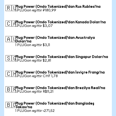
Plug Power (Ondo Tokenized)'dan Rus Rublesi'na
🇷🇺
1 PLUGon eşittir ₽180,99
Plug Power (Ondo Tokenized)'dan Kanada Doları'na
🇨🇦
1 PLUGon eşittir $3,07
Plug Power (Ondo Tokenized)'dan Avustralya
🇦🇺
Doları'na
1 PLUGon eşittir $3,11
Plug Power (Ondo Tokenized)'dan Singapur Doları'na
🇸🇬
1 PLUGon eşittir $2,81
Plug Power (Ondo Tokenized)'dan İsviçre Frangı'na
🇨🇭
1 PLUGon eşittir CHF 1,78
Plug Power (Ondo Tokenized)'dan Brezilya Reali'na
🇧🇷
1 PLUGon eşittir R$11,21
Plug Power (Ondo Tokenized)'dan Bangladeş
🇧🇩
Takası'na
1 PLUGon eşittir ৳271,52