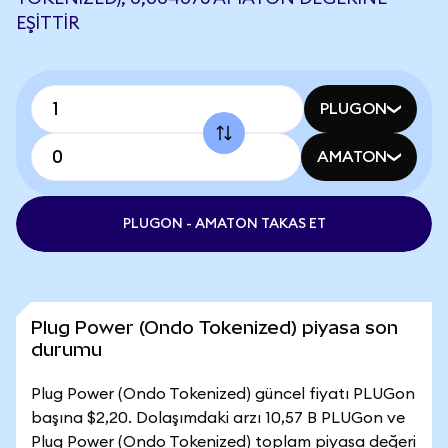
EŞITTIR
PLUGON
AMATON
PLUGON - AMATON TAKAS ET
Plug Power (Ondo Tokenized) piyasa son
durumu
Plug Power (Ondo Tokenized) güncel fiyatı PLUGon
başına $2,20. Dolaşımdaki arzı 10,57 B PLUGon ve
Plug Power (Ondo Tokenized) toplam piyasa değeri