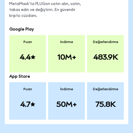
MetaMask'ta PLUGon satın alın, satın,
takas edin ve değiştirin. En güvenilir
kripto cüzdanı.
Google Play
Puan
İndirme
Değerlendirme
4.4
10M+
483.9K
App Store
Puan
İndirme
Değerlendirme
4.7
50M+
75.8K