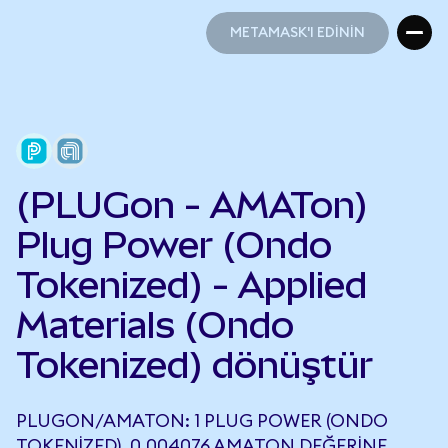
METAMASK'I EDİNİN
METAMASK'I EDİNİN
(PLUGon - AMATon)
Plug Power (Ondo
Tokenized) - Applied
Materials (Ondo
Tokenized) dönüştür
PLUGON/AMATON: 1 PLUG POWER (ONDO
TOKENIZED), 0,004076 AMATON DEĞERINE