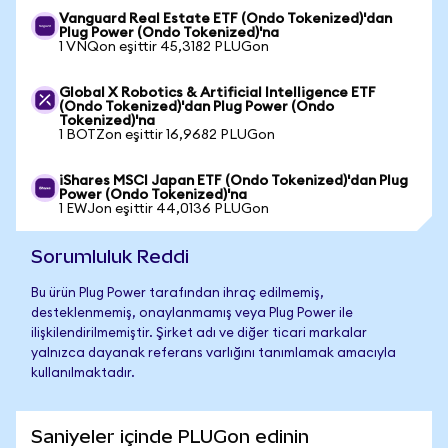
Vanguard Real Estate ETF (Ondo Tokenized)'dan
Plug Power (Ondo Tokenized)'na
1 VNQon eşittir 45,3182 PLUGon
Global X Robotics & Artificial Intelligence ETF
(Ondo Tokenized)'dan Plug Power (Ondo
Tokenized)'na
1 BOTZon eşittir 16,9682 PLUGon
iShares MSCI Japan ETF (Ondo Tokenized)'dan Plug
Power (Ondo Tokenized)'na
1 EWJon eşittir 44,0136 PLUGon
Sorumluluk Reddi
Bu ürün Plug Power tarafından ihraç edilmemiş,
desteklenmemiş, onaylanmamış veya Plug Power ile
ilişkilendirilmemiştir. Şirket adı ve diğer ticari markalar
yalnızca dayanak referans varlığını tanımlamak amacıyla
kullanılmaktadır.
Saniyeler içinde PLUGon edinin