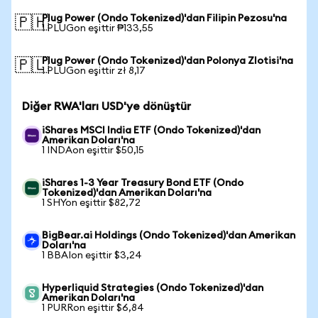
Plug Power (Ondo Tokenized)'dan Filipin Pezosu'na
🇵🇭
1 PLUGon eşittir ₱133,55
Plug Power (Ondo Tokenized)'dan Polonya Zlotisi'na
🇵🇱
1 PLUGon eşittir zł 8,17
Diğer RWA'ları USD'ye dönüştür
iShares MSCI India ETF (Ondo Tokenized)'dan
Amerikan Doları'na
1 INDAon eşittir $50,15
iShares 1-3 Year Treasury Bond ETF (Ondo
Tokenized)'dan Amerikan Doları'na
1 SHYon eşittir $82,72
BigBear.ai Holdings (Ondo Tokenized)'dan Amerikan
Doları'na
1 BBAIon eşittir $3,24
Hyperliquid Strategies (Ondo Tokenized)'dan
Amerikan Doları'na
1 PURRon eşittir $6,84