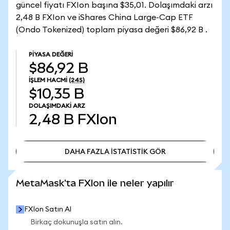
güncel fiyatı FXIon başına $35,01. Dolaşımdaki arzı
2,48 B FXIon ve iShares China Large-Cap ETF
(Ondo Tokenized) toplam piyasa değeri $86,92 B .
PIYASA DEĞERI
$86,92 B
İŞLEM HACMI
(24S)
$10,35 B
DOLAŞIMDAKI ARZ
2,48 B
FXIon
DAHA FAZLA İSTATİSTİK GÖR
DAHA FAZLA İSTATİSTİK GÖR
MetaMask'ta FXIon ile neler yapılır
FXIon Satın Al
Birkaç dokunuşla satın alın.