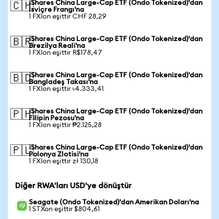
iShares China Large-Cap ETF (Ondo Tokenized)'dan
🇨🇭
İsviçre Frangı'na
1 FXIon eşittir CHF 28,29
iShares China Large-Cap ETF (Ondo Tokenized)'dan
🇧🇷
Brezilya Reali'na
1 FXIon eşittir R$178,47
iShares China Large-Cap ETF (Ondo Tokenized)'dan
🇧🇩
Bangladeş Takası'na
1 FXIon eşittir ৳4.333,41
iShares China Large-Cap ETF (Ondo Tokenized)'dan
🇵🇭
Filipin Pezosu'na
1 FXIon eşittir ₱2.125,28
iShares China Large-Cap ETF (Ondo Tokenized)'dan
🇵🇱
Polonya Zlotisi'na
1 FXIon eşittir zł 130,18
Diğer RWA'ları USD'ye dönüştür
Seagate (Ondo Tokenized)'dan Amerikan Doları'na
1 STXon eşittir $804,61