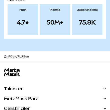
Puan
İndirme
Değerlendirme
4.7
50M+
75.8K
FXIon/PLUGon
MetaMask site alt bilgisi
Takas et
Takas İşlemleri
MetaMask Para
Tahmin Et
YENİ
Kripto Al
Geliştiriciler