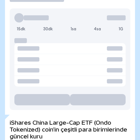
15dk
30dk
1sa
4sa
1G
iShares China Large-Cap ETF (Ondo
Tokenized) coin'in çeşitli para birimlerinde
güncel kuru