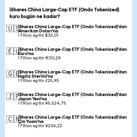
iShares China Large-Cap ETF (Ondo Tokenized)
kuru bugün ne kadar?
iShares China Large-Cap ETF (Ondo Tokenized)'dan
🇺🇸
Amerikan Doları'na
1 FXIon eşittir $35,01
iShares China Large-Cap ETF (Ondo Tokenized)'dan
🇪🇺
Euro'na
1 FXIon eşittir €30,28
iShares China Large-Cap ETF (Ondo Tokenized)'dan
🇬🇧
İngiliz Sterlini'na
1 FXIon eşittir £25,95
iShares China Large-Cap ETF (Ondo Tokenized)'dan
🇯🇵
Japon Yeni'na
1 FXIon eşittir ¥5.524,75
iShares China Large-Cap ETF (Ondo Tokenized)'dan
🇨🇳
Çin Yuanı'na
1 FXIon eşittir ¥236,22