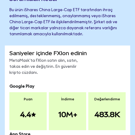
Bu ürün iShares China Large-Cap ETF tarafından ihraç
edilmemiş, desteklenmemiş, onaylanmamış veya iShares
China Large-Cap ETF ile ilişkilendirilmemiştir. Şirket adı ve
diğer ticari markalar yalnızca dayanak referans varlığını
tanımlamak amacıyla kullanılmaktadır.
Saniyeler içinde FXIon edinin
MetaMask'ta FXIon satın alın, satın,
takas edin ve değiştirin. En güvenilir
kripto cüzdanı.
Google Play
Puan
İndirme
Değerlendirme
4.4
10M+
483.8K
App Store