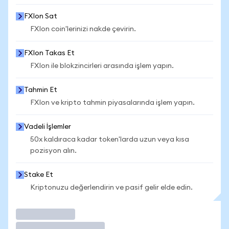
FXIon Sat
FXIon coin'lerinizi nakde çevirin.
FXIon Takas Et
FXIon ile blokzincirleri arasında işlem yapın.
Tahmin Et
FXIon ve kripto tahmin piyasalarında işlem yapın.
Vadeli İşlemler
50x kaldıraca kadar token'larda uzun veya kısa
pozisyon alın.
Stake Et
Kriptonuzu değerlendirin ve pasif gelir elde edin.
İşlem Yap