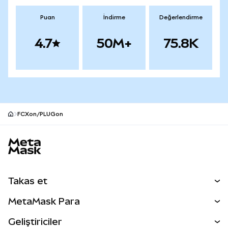
Puan
İndirme
Değerlendirme
4.7
50M+
75.8K
FCXon/PLUGon
MetaMask site alt bilgisi
Takas et
Takas İşlemleri
MetaMask Para
Tahmin Et
YENİ
Kripto Al
Geliştiriciler