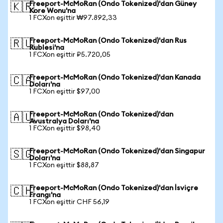
Freeport-McMoRan (Ondo Tokenized)'dan Güney
🇰🇷
Kore Wonu'na
1 FCXon eşittir ₩97.892,33
Freeport-McMoRan (Ondo Tokenized)'dan Rus
🇷🇺
Rublesi'na
1 FCXon eşittir ₽5.720,05
Freeport-McMoRan (Ondo Tokenized)'dan Kanada
🇨🇦
Doları'na
1 FCXon eşittir $97,00
Freeport-McMoRan (Ondo Tokenized)'dan
🇦🇺
Avustralya Doları'na
1 FCXon eşittir $98,40
Freeport-McMoRan (Ondo Tokenized)'dan Singapur
🇸🇬
Doları'na
1 FCXon eşittir $88,87
Freeport-McMoRan (Ondo Tokenized)'dan İsviçre
🇨🇭
Frangı'na
1 FCXon eşittir CHF 56,19