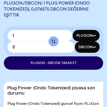
PLUGON/DBCON: 1 PLUG POWER (ONDO
TOKENIZED), 0,076575 DBCON DEĞERINE
EŞITTIR
PLUGON
DBCON
PLUGON - DBCON TAKAS ET
Plug Power (Ondo Tokenized) piyasa son
durumu
Plug Power (Ondo Tokenized) güncel fiyatı PLUGon