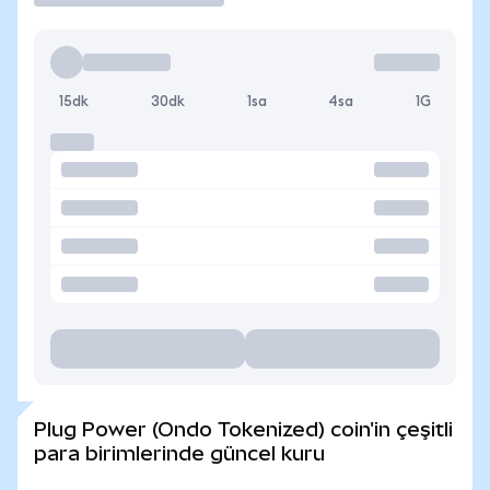
15dk
30dk
1sa
4sa
1G
Plug Power (Ondo Tokenized) coin'in çeşitli
para birimlerinde güncel kuru