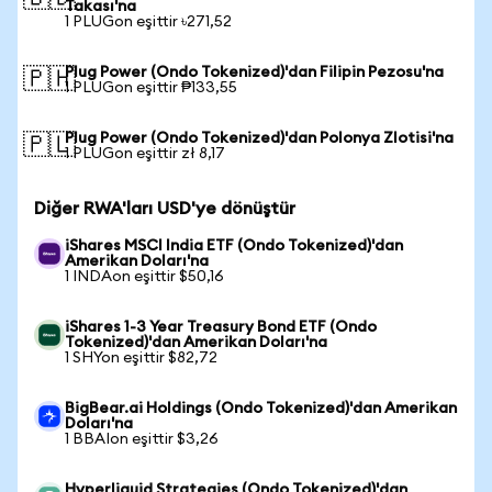
Takası'na
1 PLUGon eşittir ৳271,52
Plug Power (Ondo Tokenized)'dan Filipin Pezosu'na
🇵🇭
1 PLUGon eşittir ₱133,55
Plug Power (Ondo Tokenized)'dan Polonya Zlotisi'na
🇵🇱
1 PLUGon eşittir zł 8,17
Diğer RWA'ları USD'ye dönüştür
iShares MSCI India ETF (Ondo Tokenized)'dan
Amerikan Doları'na
1 INDAon eşittir $50,16
iShares 1-3 Year Treasury Bond ETF (Ondo
Tokenized)'dan Amerikan Doları'na
1 SHYon eşittir $82,72
BigBear.ai Holdings (Ondo Tokenized)'dan Amerikan
Doları'na
1 BBAIon eşittir $3,26
Hyperliquid Strategies (Ondo Tokenized)'dan