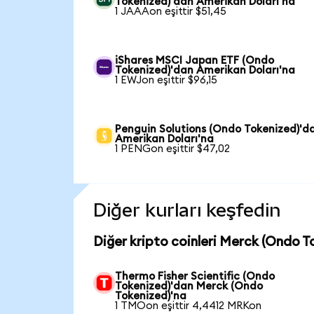
Tokenized)'dan Amerikan Doları'na
1 JAAAon eşittir $51,45
iShares MSCI Japan ETF (Ondo
Tokenized)'dan Amerikan Doları'na
1 EWJon eşittir $96,15
Penguin Solutions (Ondo Tokenized)'d
Amerikan Doları'na
1 PENGon eşittir $47,02
Diğer kurları keşfedin
Diğer kripto coinleri Merck (Ondo T
Thermo Fisher Scientific (Ondo
Tokenized)'dan Merck (Ondo
Tokenized)'na
1 TMOon eşittir 4,4412 MRKon