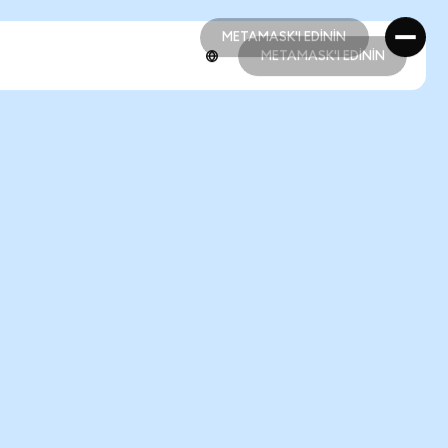
METAMASK'I EDİNİN
METAMASK'I EDİNİN
METAMASK'I EDİNİN
METAMASK'I EDİNİN