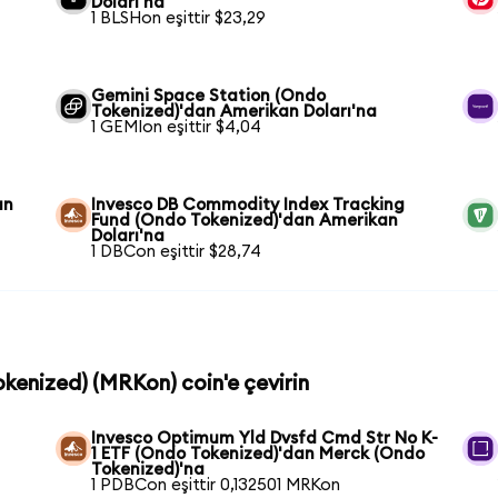
Doları'na
1 BLSHon eşittir $23,29
Gemini Space Station (Ondo
Tokenized)'dan Amerikan Doları'na
1 GEMIon eşittir $4,04
an
Invesco DB Commodity Index Tracking
Fund (Ondo Tokenized)'dan Amerikan
Doları'na
1 DBCon eşittir $28,74
okenized) (MRKon) coin'e çevirin
Invesco Optimum Yld Dvsfd Cmd Str No K-
1 ETF (Ondo Tokenized)'dan Merck (Ondo
Tokenized)'na
1 PDBCon eşittir 0,132501 MRKon