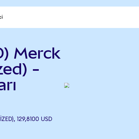
ci
) Merck
ed) -
rı
ED), 129,8100 USD