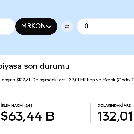
MRKON
piyasa son durumu
başına $129,81. Dolaşımdaki arzı 132,01 MRKon ve Merck (Ondo 
İŞLEM HACMI
(24S)
DOLAŞIMDAKI ARZ
$63,44 B
132,01