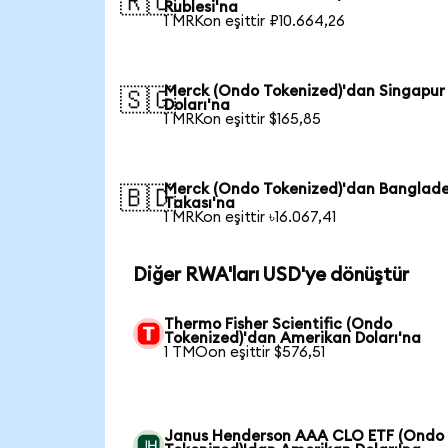
🇷🇺
Rublesi'na
1 MRKon eşittir ₽10.664,26
Merck (Ondo Tokenized)'dan Singapur
🇸🇬
Doları'na
1 MRKon eşittir $165,85
Merck (Ondo Tokenized)'dan Banglad
🇧🇩
Takası'na
1 MRKon eşittir ৳16.067,41
Diğer RWA'ları USD'ye dönüştür
Thermo Fisher Scientific (Ondo
Tokenized)'dan Amerikan Doları'na
1 TMOon eşittir $576,51
Janus Henderson AAA CLO ETF (Ondo