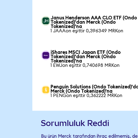
Janus Henderson AAA CLO ETF (Ondo
Tokenized)'dan Merck (Ondo
Tokenized)'na
1 JAAAon eşittir 0,396349 MRKon
iShares MSCI Japan ETF (Ondo
Tokenized)'dan Merck (Ondo
Tokenized)'na
1 EWJon eşittir 0,740698 MRKon
Penguin Solutions (Ondo Tokenized)'d
Merck (Ondo Tokenized)'na
1 PENGon eşittir 0,362222 MRKon
Sorumluluk Reddi
Bu ürün Merck tarafından ihraç edilmemiş, dest