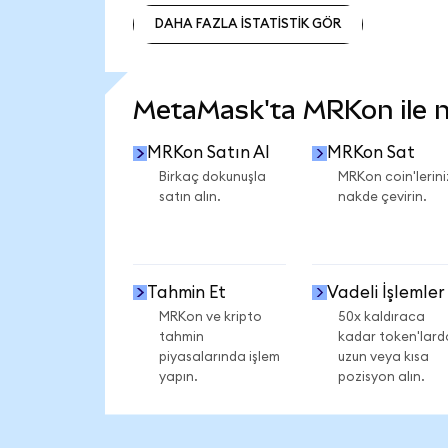
DAHA FAZLA İSTATİSTİK GÖR
DAHA FAZLA İSTATİSTİK GÖR
MetaMask'ta MRKon ile ne
MRKon Satın Al
MRKon Sat
Birkaç dokunuşla
MRKon coin'lerini
satın alın.
nakde çevirin.
Tahmin Et
Vadeli İşlemler
MRKon ve kripto
50x kaldıraca
tahmin
kadar token'lard
piyasalarında işlem
uzun veya kısa
yapın.
pozisyon alın.