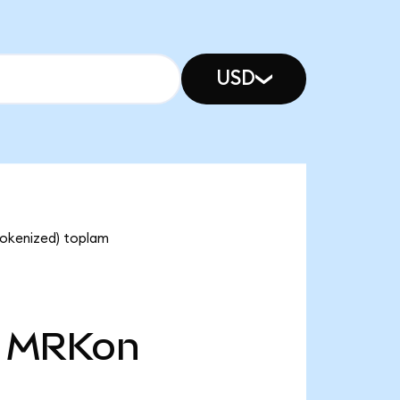
USD
Tokenized) toplam
MRKon