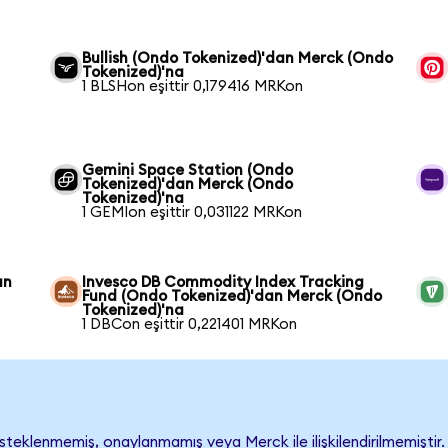
Bullish (Ondo Tokenized)'dan Merck (Ondo
Tokenized)'na
1 BLSHon eşittir 0,179416 MRKon
Gemini Space Station (Ondo
Tokenized)'dan Merck (Ondo
Tokenized)'na
1 GEMIon eşittir 0,031122 MRKon
an
Invesco DB Commodity Index Tracking
Fund (Ondo Tokenized)'dan Merck (Ondo
Tokenized)'na
1 DBCon eşittir 0,221401 MRKon
eklenmemiş, onaylanmamış veya Merck ile ilişkilendirilmemiştir. Ş