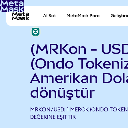
Al Sat
MetaMask Para
Geliştiri
(MRKon - USD
(Ondo Tokeniz
Amerikan Dola
dönüştür
MRKON/USD: 1 MERCK (ONDO TOKENIZ
DEĞERINE EŞITTIR