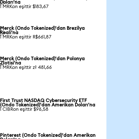

Doları'na
1 MRKon eşittir $183,67
Merck (Ondo Tokenized)'dan Brezilya

Reali'na
1 MRKon eşittir R$661,87
Merck (Ondo Tokenized)'dan Polonya

Zlotisi'na
1 MRKon eşittir zł 481,66
First Trust NASDAQ Cybersecurity ETF
(Ondo Tokenized)'dan Amerikan Doları'na
1 CIBRon eşittir $96,58
Pinterest (Ondo Tokenized)'dan Amerikan