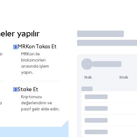
ler yapılır
İşlem Yap
MRKon Takas Et
zi
MRKon ile
blokzincirleri
arasında işlem
yapın.
15dk
30dk
Stake Et
Kriptonuzu
a
değerlendirin ve
pasif gelir elde edin.