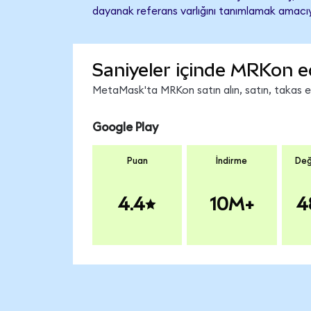
dayanak referans varlığını tanımlamak amacıyl
Saniyeler içinde MRKon e
MetaMask'ta MRKon satın alın, satın, takas edi
Google Play
Puan
İndirme
Değ
4.4
10M+
4