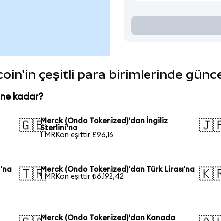
in'in çeşitli para birimlerinde günc
 ne kadar?
Merck (Ondo Tokenized)'dan İngiliz
🇬🇧
🇯
Sterlini'na
1 MRKon eşittir £96,16
ı'na
Merck (Ondo Tokenized)'dan Türk Lirası'na
🇹🇷
🇰
1 MRKon eşittir ₺6.192,42
Merck (Ondo Tokenized)'dan Kanada