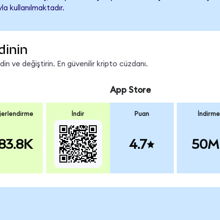
a kullanılmaktadır.
dinin
n ve değiştirin. En güvenilir kripto cüzdanı.
App Store
erlendirme
İndir
Puan
İndirme
83.8K
4.7
50M