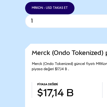
MRKON - USD TAKAS ET
Merck (Ondo Tokenized) 
Merck (Ondo Tokenized) güncel fiyatı MRKon 
piyasa değeri $17,14 B .
PIYASA DEĞERI
$17,14 B