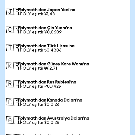
Polymath'dan Japon Yeni'na
🇯🇵
1 POLY eşittir ¥1,43
Polymath'dan Çin Yuanı'na
🇨🇳
1 POLY eşittir ¥0,0609
Polymath'dan Türk Lirası'na
🇹🇷
1 POLY eşittir ₺0,4308
Polymath'dan Güney Kore Wonu'na
🇰🇷
1 POLY eşittir ₩12,71
Polymath'dan Rus Rublesi'na
🇷🇺
1 POLY eşittir ₽0,7429
Polymath'dan Kanada Doları'na
🇨🇦
1 POLY eşittir $0,0126
Polymath'dan Avustralya Doları'na
🇦🇺
1 POLY eşittir $0,0128