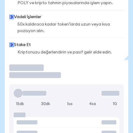
POLY ve kripto tahmin piyasalarında işlem yapın.
Vadeli İşlemler
50x kaldıraca kadar token'larda uzun veya kısa
pozisyon alın.
Stake Et
Kriptonuzu değerlendirin ve pasif gelir elde edin.
İşlem Yap
15dk
30dk
1sa
4sa
1G