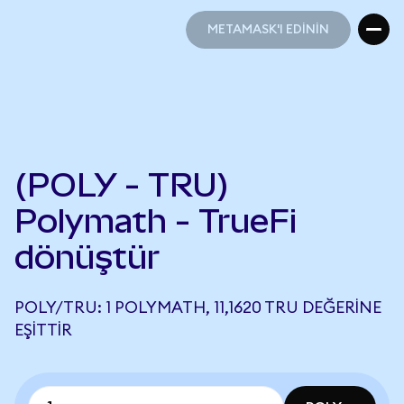
METAMASK'I EDİNİN
METAMASK'I EDİNİN
(POLY - TRU)
Polymath - TrueFi
dönüştür
POLY/TRU: 1 POLYMATH, 11,1620 TRU DEĞERINE
EŞITTIR