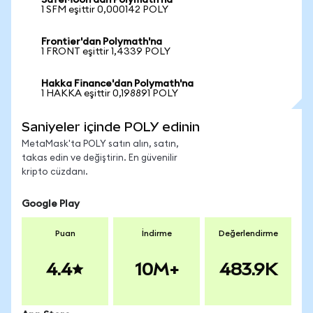
SafeMoon'dan Polymath'na
1 SFM eşittir 0,000142 POLY
Frontier'dan Polymath'na
1 FRONT eşittir 1,4339 POLY
Hakka Finance'dan Polymath'na
1 HAKKA eşittir 0,198891 POLY
Saniyeler içinde POLY edinin
MetaMask'ta POLY satın alın, satın,
takas edin ve değiştirin. En güvenilir
kripto cüzdanı.
Google Play
Puan
İndirme
Değerlendirme
4.4
10M+
483.9K