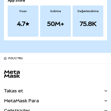
App Store
Puan
İndirme
Değerlendirme
4.7
50M+
75.8K
POLY/TRU
MetaMask site alt bilgisi
Takas et
Takas İşlemleri
MetaMask Para
Tahmin Et
YENİ
Kripto Al
Geliştiriciler