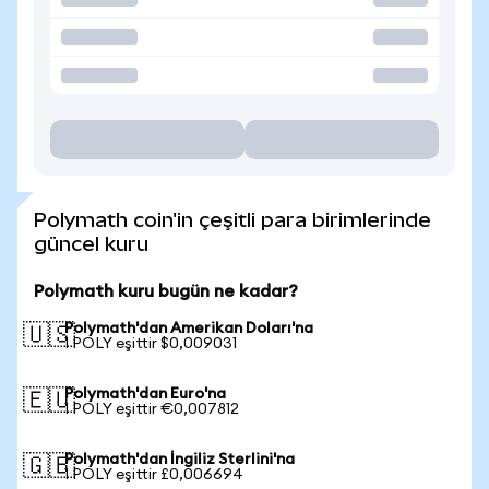
Polymath coin'in çeşitli para birimlerinde
güncel kuru
Polymath kuru bugün ne kadar?
Polymath'dan Amerikan Doları'na
🇺🇸
1 POLY eşittir $0,009031
Polymath'dan Euro'na
🇪🇺
1 POLY eşittir €0,007812
Polymath'dan İngiliz Sterlini'na
🇬🇧
1 POLY eşittir £0,006694