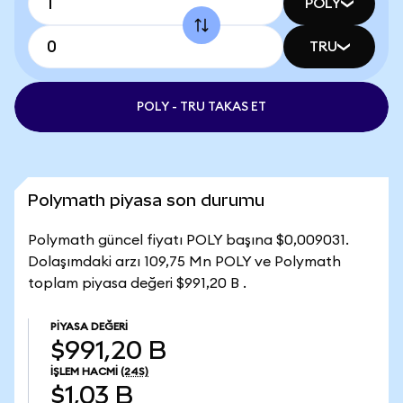
POLY
TRU
POLY - TRU TAKAS ET
Polymath piyasa son durumu
Polymath güncel fiyatı POLY başına $0,009031.
Dolaşımdaki arzı 109,75 Mn POLY ve Polymath
toplam piyasa değeri $991,20 B .
PIYASA DEĞERI
$991,20 B
İŞLEM HACMI
(24S)
$1,03 B