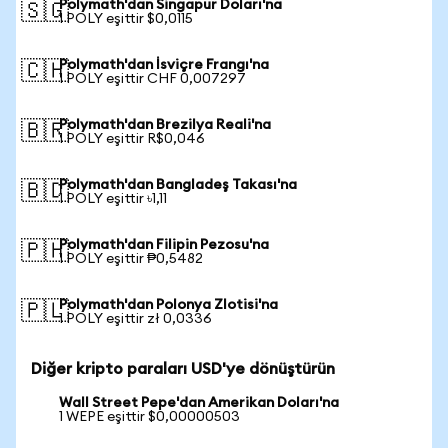
Polymath'dan Singapur Doları'na
🇸🇬
1 POLY eşittir $0,0115
Polymath'dan İsviçre Frangı'na
🇨🇭
1 POLY eşittir CHF 0,007297
Polymath'dan Brezilya Reali'na
🇧🇷
1 POLY eşittir R$0,046
Polymath'dan Bangladeş Takası'na
🇧🇩
1 POLY eşittir ৳1,11
Polymath'dan Filipin Pezosu'na
🇵🇭
1 POLY eşittir ₱0,5482
Polymath'dan Polonya Zlotisi'na
🇵🇱
1 POLY eşittir zł 0,0336
Diğer kripto paraları USD'ye dönüştürün
Wall Street Pepe'dan Amerikan Doları'na
1 WEPE eşittir $0,00000503