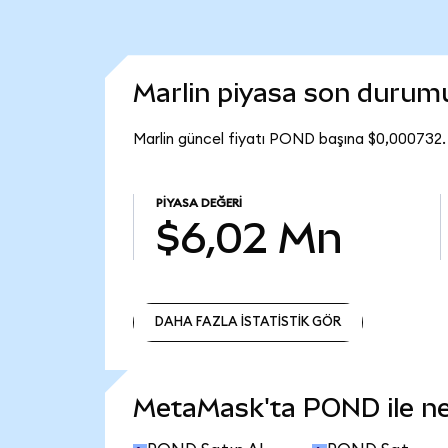
Marlin piyasa son durum
Marlin güncel fiyatı POND başına $0,000732.
PIYASA DEĞERI
$6,02 Mn
DAHA FAZLA İSTATİSTİK GÖR
DAHA FAZLA İSTATİSTİK GÖR
MetaMask'ta POND ile nel