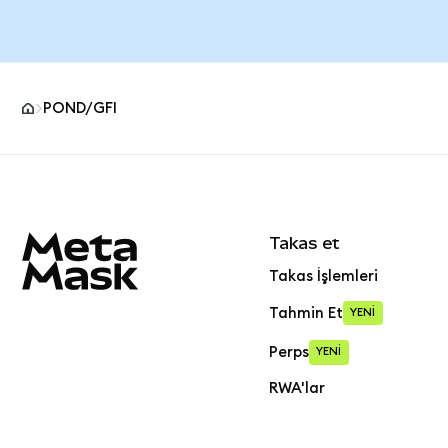
POND/GFI
MetaMask site alt bilgisi
Takas et
Takas İşlemleri
Tahmin Et
YENİ
Perps
YENİ
RWA'lar