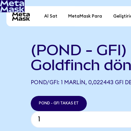
Al Sat
MetaMask Para
Geliştiri
(POND - GFI) 
Goldfinch dö
POND/GFI: 1 MARLIN, 0,022443 GFI D
POND - GFI TAKAS ET