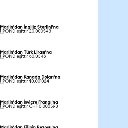
Marlin'dan İngiliz Sterlini'na

1 POND eşittir £0,000543
Marlin'dan Türk Lirası'na

1 POND eşittir ₺0,0348
Marlin'dan Kanada Doları'na

1 POND eşittir $0,001024
Marlin'dan İsviçre Frangı'na

1 POND eşittir CHF 0,000593
Marlin'dan Filipin Pezosu'na