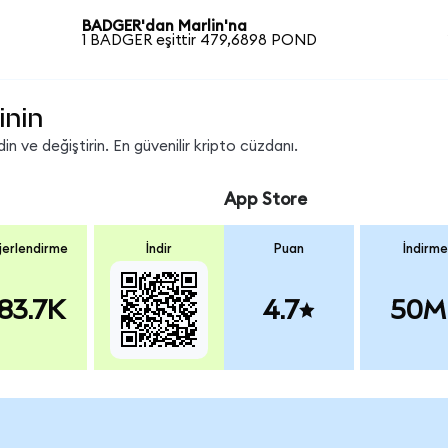
BADGER'dan Marlin'na
1 BADGER eşittir 479,6898 POND
inin
 ve değiştirin. En güvenilir kripto cüzdanı.
App Store
erlendirme
İndir
Puan
İndirme
83.7K
4.7
50M