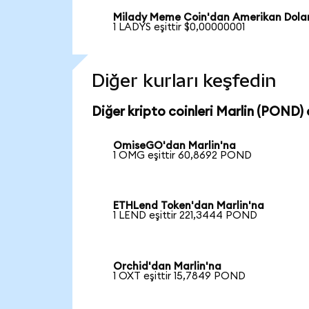
Milady Meme Coin'dan Amerikan Dolar
1 LADYS eşittir $0,00000001
Diğer kurları keşfedin
Diğer kripto coinleri Marlin (POND) c
OmiseGO'dan Marlin'na
1 OMG eşittir 60,8692 POND
ETHLend Token'dan Marlin'na
1 LEND eşittir 221,3444 POND
Orchid'dan Marlin'na
1 OXT eşittir 15,7849 POND