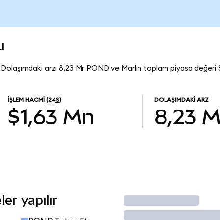
u
 Dolaşımdaki arzı 8,23 Mr POND ve Marlin toplam piyasa değeri 
İŞLEM HACMI
(24S)
DOLAŞIMDAKI ARZ
$1,63 Mn
8,23 M
er yapılır
İşlem Yap