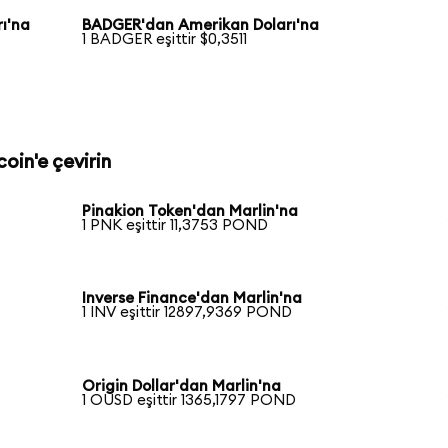
ı'na
BADGER'dan Amerikan Doları'na
1 BADGER eşittir $0,3511
oin'e çevirin
Pinakion Token'dan Marlin'na
1 PNK eşittir 11,3753 POND
Inverse Finance'dan Marlin'na
1 INV eşittir 12897,9369 POND
Origin Dollar'dan Marlin'na
1 OUSD eşittir 1365,1797 POND