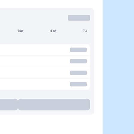
1sa
4sa
1G