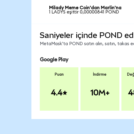
Milady Meme Coin'dan Marlin'na
1 LADYS eşittir 0,00000841 POND
Saniyeler içinde POND ed
MetaMask'ta POND satın alın, satın, takas edin
Google Play
Puan
İndirme
Değ
4.4
10M+
4