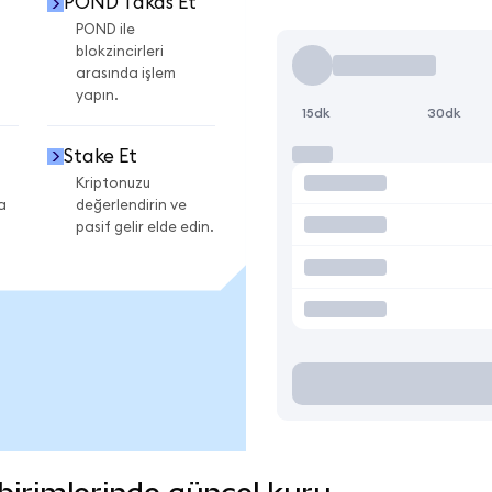
POND Takas Et
i
POND ile
blokzincirleri
arasında işlem
yapın.
15dk
30dk
Stake Et
Kriptonuzu
a
değerlendirin ve
pasif gelir elde edin.