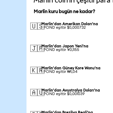
Marlin coin'in çeşitli par
Marlin kuru bugün ne kadar?
Marlin'dan Amerikan Doları'na
🇺🇸
1 POND eşittir $0,000732
Marlin'dan Japon Yeni'na
🇯🇵
1 POND eşittir ¥0,1155
Marlin'dan Güney Kore Wonu'na
🇰🇷
1 POND eşittir ₩1,04
Marlin'dan Avustralya Doları'na
🇦🇺
1 POND eşittir $0,001039
Marlin'dan Brezilya Reali'na