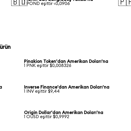
🇧🇩
🇵
1 POND eşittir ৳0,0906
ürün
Pinakion Token'dan Amerikan Doları'na
1 PNK eşittir $0,008326
a
Inverse Finance'dan Amerikan Doları'na
1 INV eşittir $9,44
Origin Dollar'dan Amerikan Doları'na
1 OUSD eşittir $0,9992