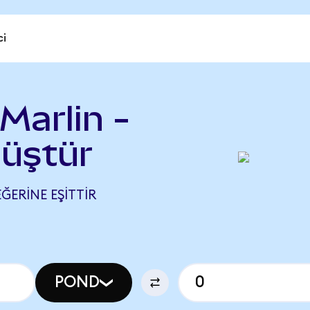
ci
Marlin -
nüştür
EĞERINE EŞITTIR
POND