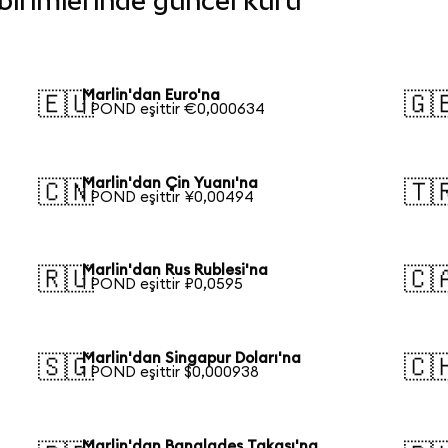
a birimlerinde güncel kuru
Marlin'dan Euro'na
🇪🇺
🇬
1 POND eşittir €0,000634
Marlin'dan Çin Yuanı'na
🇨🇳
🇹
1 POND eşittir ¥0,00494
Marlin'dan Rus Rublesi'na
🇷🇺
🇨
1 POND eşittir ₽0,0595
Marlin'dan Singapur Doları'na
🇸🇬
🇨
1 POND eşittir $0,000938
Marlin'dan Bangladeş Takası'na