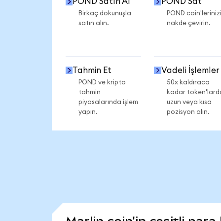
POND Satın Al
POND Sat
Birkaç dokunuşla
POND coin'leriniz
satın alın.
nakde çevirin.
Tahmin Et
Vadeli İşlemler
POND ve kripto
50x kaldıraca
tahmin
kadar token'lard
piyasalarında işlem
uzun veya kısa
yapın.
pozisyon alın.