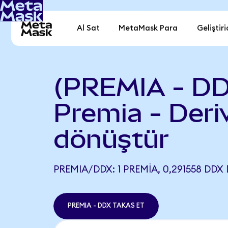
Al Sat
MetaMask Para
Geliştiri
(PREMIA - D
Premia - Der
dönüştür
PREMIA/DDX: 1 PREMIA, 0,291558 DDX 
PREMIA - DDX TAKAS ET