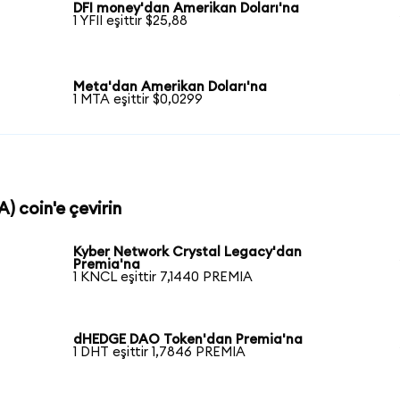
DFI money'dan Amerikan Doları'na
1 YFII eşittir $25,88
Meta'dan Amerikan Doları'na
1 MTA eşittir $0,0299
) coin'e çevirin
Kyber Network Crystal Legacy'dan
Premia'na
1 KNCL eşittir 7,1440 PREMIA
dHEDGE DAO Token'dan Premia'na
1 DHT eşittir 1,7846 PREMIA