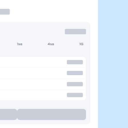
1sa
4sa
1G