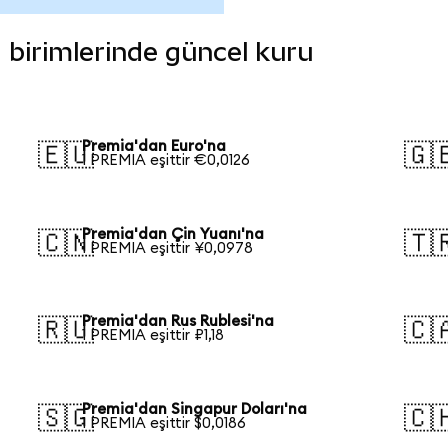
a birimlerinde güncel kuru
Premia'dan Euro'na
🇪🇺
🇬
1 PREMIA eşittir €0,0126
Premia'dan Çin Yuanı'na
🇨🇳
🇹
1 PREMIA eşittir ¥0,0978
Premia'dan Rus Rublesi'na
🇷🇺
🇨
1 PREMIA eşittir ₽1,18
Premia'dan Singapur Doları'na
🇸🇬
🇨
1 PREMIA eşittir $0,0186