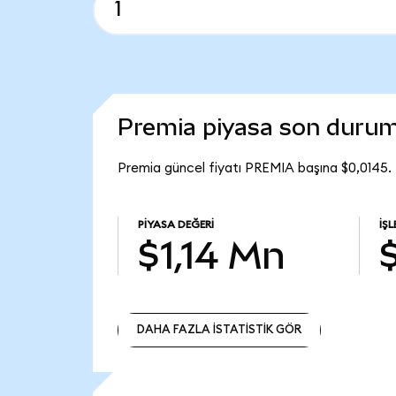
Premia piyasa son duru
Premia güncel fiyatı PREMIA başına $0,0145.
PIYASA DEĞERI
İŞ
$1,14 Mn
DAHA FAZLA İSTATİSTİK GÖR
DAHA FAZLA İSTATİSTİK GÖR