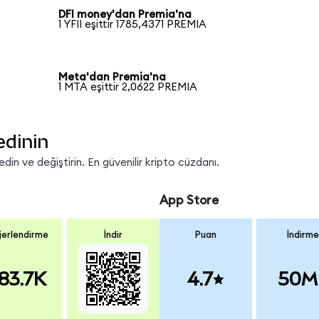
DFI money'dan Premia'na
1 YFII eşittir 1785,4371 PREMIA
Meta'dan Premia'na
1 MTA eşittir 2,0622 PREMIA
edinin
in ve değiştirin. En güvenilir kripto cüzdanı.
App Store
erlendirme
İndir
Puan
İndirme
83.7K
4.7
50M