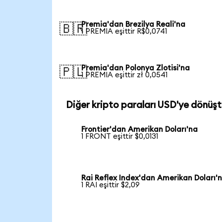
Premia'dan Brezilya Reali'na
🇧🇷
1 PREMIA eşittir R$0,0741
Premia'dan Polonya Zlotisi'na
🇵🇱
1 PREMIA eşittir zł 0,0541
Diğer kripto paraları USD'ye dönüşt
Frontier'dan Amerikan Doları'na
1 FRONT eşittir $0,0131
Rai Reflex Index'dan Amerikan Doları'
1 RAI eşittir $2,09