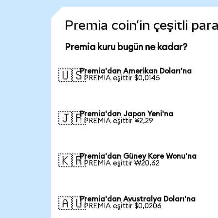
Premia coin'in çeşitli par
Premia kuru bugün ne kadar?
Premia'dan Amerikan Doları'na
🇺🇸
1 PREMIA eşittir $0,0145
Premia'dan Japon Yeni'na
🇯🇵
1 PREMIA eşittir ¥2,29
Premia'dan Güney Kore Wonu'na
🇰🇷
1 PREMIA eşittir ₩20,62
Premia'dan Avustralya Doları'na
🇦🇺
1 PREMIA eşittir $0,0206