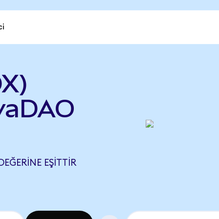
ci
DX)
ivaDAO
DEĞERINE EŞITTIR