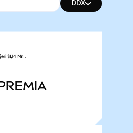
DDX
ri $1,14 Mn .
PREMIA