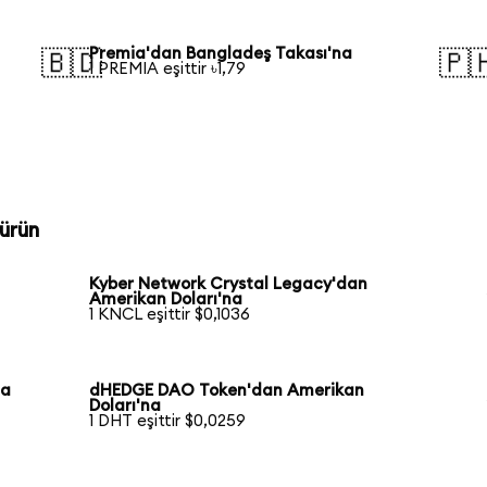
Premia'dan Bangladeş Takası'na
🇧🇩
🇵
1 PREMIA eşittir ৳1,79
ürün
Kyber Network Crystal Legacy'dan
Amerikan Doları'na
1 KNCL eşittir $0,1036
na
dHEDGE DAO Token'dan Amerikan
Doları'na
1 DHT eşittir $0,0259