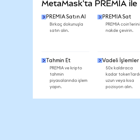
MetaMask'ta PREMIA ile n
PREMIA Satın Al
PREMIA Sat
Birkaç dokunuşla
PREMIA coin'lerini
satın alın.
nakde çevirin.
Tahmin Et
Vadeli İşlemler
PREMIA ve kripto
50x kaldıraca
tahmin
kadar token'lard
piyasalarında işlem
uzun veya kısa
yapın.
pozisyon alın.