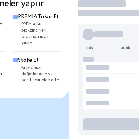
eler yapılır
İşlem Yap
PREMIA Takas Et
zi
PREMIA ile
blokzincirleri
arasında işlem
yapın.
15dk
30dk
Stake Et
Kriptonuzu
a
değerlendirin ve
pasif gelir elde edin.