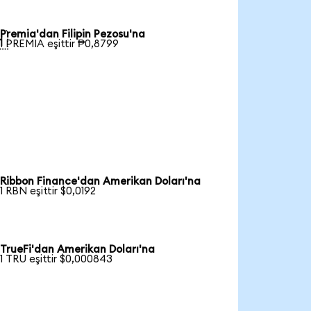
Premia'dan Filipin Pezosu'na

1 PREMIA eşittir ₱0,8799
Ribbon Finance'dan Amerikan Doları'na
1 RBN eşittir $0,0192
TrueFi'dan Amerikan Doları'na
1 TRU eşittir $0,000843