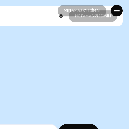
METAMASK'I EDİNİN
METAMASK'I EDİNİN
METAMASK'I EDİNİN
METAMASK'I EDİNİN