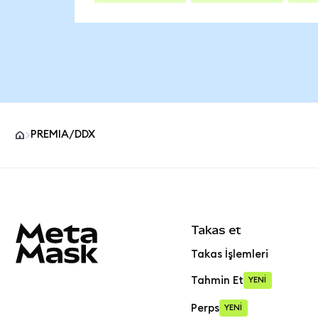
PREMIA/DDX
MetaMask site alt bilgisi
Takas et
Takas İşlemleri
Tahmin Et
YENİ
Perps
YENİ