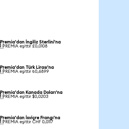
Premia'dan İngiliz Sterlini'na

1 PREMIA eşittir £0,0108
Premia'dan Türk Lirası'na

1 PREMIA eşittir ₺0,6899
Premia'dan Kanada Doları'na

1 PREMIA eşittir $0,0203
Premia'dan İsviçre Frangı'na

1 PREMIA eşittir CHF 0,0117