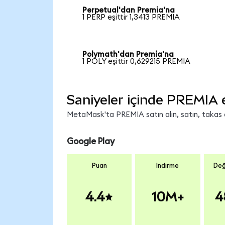
Perpetual'dan Premia'na
1 PERP eşittir 1,3413 PREMIA
Polymath'dan Premia'na
1 POLY eşittir 0,629215 PREMIA
Saniyeler içinde PREMIA 
MetaMask'ta PREMIA satın alın, satın, takas ed
Google Play
Puan
İndirme
Değ
4.4
10M+
4