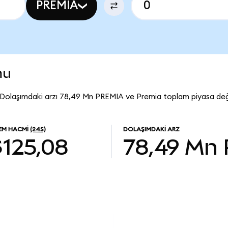
PREMIA
mu
 Dolaşımdaki arzı 78,49 Mn PREMIA ve Premia toplam piyasa değe
LEM HACMI
(24S)
DOLAŞIMDAKI ARZ
$125,08
78,49 Mn