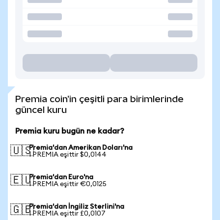
Premia coin'in çeşitli para birimlerinde
güncel kuru
Premia kuru bugün ne kadar?
Premia'dan Amerikan Doları'na
🇺🇸
1 PREMIA eşittir $0,0144
Premia'dan Euro'na
🇪🇺
1 PREMIA eşittir €0,0125
Premia'dan İngiliz Sterlini'na
🇬🇧
1 PREMIA eşittir £0,0107