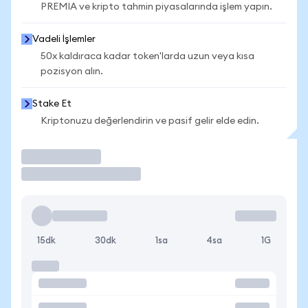
PREMIA ve kripto tahmin piyasalarında işlem yapın.
Vadeli İşlemler
50x kaldıraca kadar token'larda uzun veya kısa
pozisyon alın.
Stake Et
Kriptonuzu değerlendirin ve pasif gelir elde edin.
İşlem Yap
15dk
30dk
1sa
4sa
1G