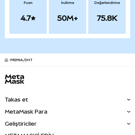
Puan
İndirme
Değerlendirme
4.7
50M+
75.8K
PREMIA/DHT
MetaMask site alt bilgisi
Takas et
Takas İşlemleri
MetaMask Para
Tahmin Et
YENİ
Kripto Al
Geliştiriciler
Perps
YENİ
MetaMask Kart
Dökümantasyon