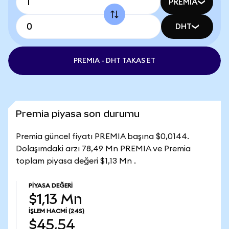
PREMIA
DHT
PREMIA - DHT TAKAS ET
Premia piyasa son durumu
Premia güncel fiyatı PREMIA başına $0,0144.
Dolaşımdaki arzı 78,49 Mn PREMIA ve Premia
toplam piyasa değeri $1,13 Mn .
PIYASA DEĞERI
$1,13 Mn
İŞLEM HACMI
(24S)
$45,54