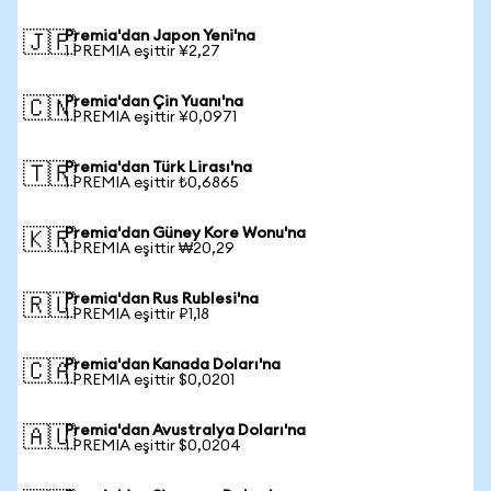
Premia'dan Japon Yeni'na
🇯🇵
1 PREMIA eşittir ¥2,27
Premia'dan Çin Yuanı'na
🇨🇳
1 PREMIA eşittir ¥0,0971
Premia'dan Türk Lirası'na
🇹🇷
1 PREMIA eşittir ₺0,6865
Premia'dan Güney Kore Wonu'na
🇰🇷
1 PREMIA eşittir ₩20,29
Premia'dan Rus Rublesi'na
🇷🇺
1 PREMIA eşittir ₽1,18
Premia'dan Kanada Doları'na
🇨🇦
1 PREMIA eşittir $0,0201
Premia'dan Avustralya Doları'na
🇦🇺
1 PREMIA eşittir $0,0204