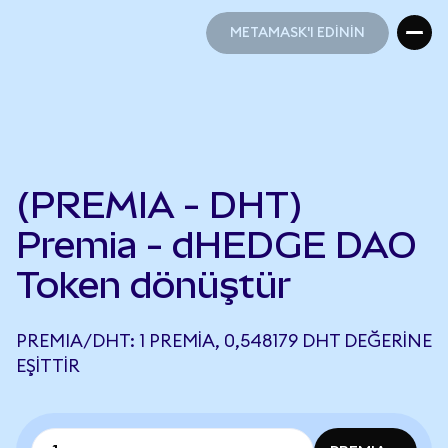
METAMASK'I EDİNİN
METAMASK'I EDİNİN
(PREMIA - DHT)
Premia - dHEDGE DAO
Token dönüştür
PREMIA/DHT: 1 PREMIA, 0,548179 DHT DEĞERINE
EŞITTIR