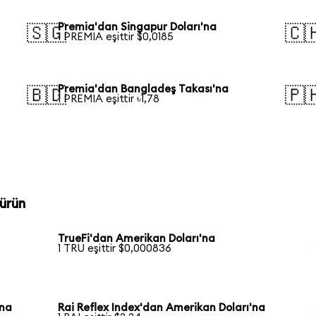
Premia'dan Singapur Doları'na
🇸🇬
🇨
1 PREMIA eşittir $0,0185
Premia'dan Bangladeş Takası'na
🇧🇩
🇵
1 PREMIA eşittir ৳1,78
ürün
TrueFi'dan Amerikan Doları'na
1 TRU eşittir $0,000836
'na
Rai Reflex Index'dan Amerikan Doları'na