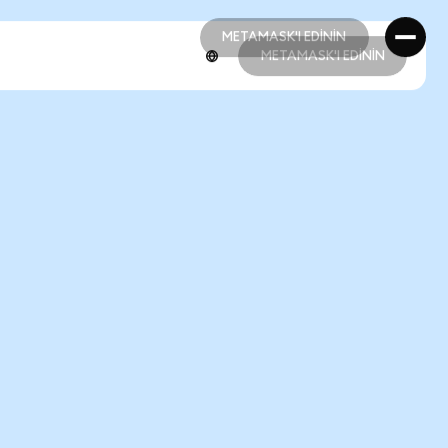
METAMASK'I EDİNİN
METAMASK'I EDİNİN
METAMASK'I EDİNİN
METAMASK'I EDİNİN