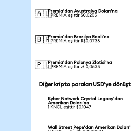
Premia'dan Avustralya Doları'na
🇦🇺
1 PREMIA eşittir $0,0205
Premia'dan Brezilya Reali'na
🇧🇷
1 PREMIA eşittir R$0,0738
Premia'dan Polonya Zlotisi'na
🇵🇱
1 PREMIA eşittir zł 0,0538
Diğer kripto paraları USD'ye dönüşt
Kyber Network Crystal Legacy'dan
Amerikan Doları'na
1 KNCL eşittir $0,1047
Wall Street Pepe'dan Amerikan Doları