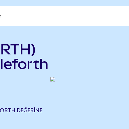
ci
ORTH)
leforth
 FORTH DEĞERINE