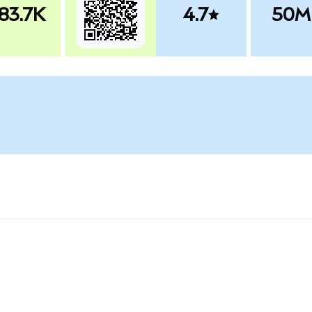
83.7K
4.7
50M