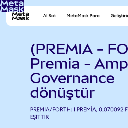
Al Sat
MetaMask Para
Geliştiri
(PREMIA - F
Premia - Amp
Governance
dönüştür
PREMIA/FORTH: 1 PREMIA, 0,070092
EŞITTIR