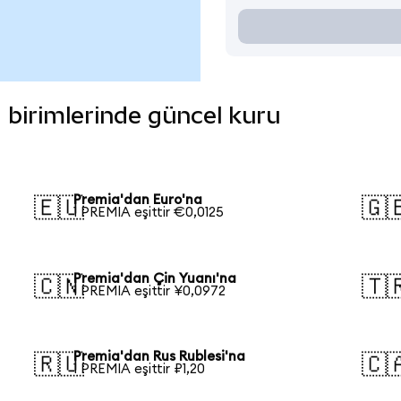
a birimlerinde güncel kuru
Premia'dan Euro'na
🇪🇺
🇬
1 PREMIA eşittir €0,0125
Premia'dan Çin Yuanı'na
🇨🇳
🇹
1 PREMIA eşittir ¥0,0972
Premia'dan Rus Rublesi'na
🇷🇺
🇨
1 PREMIA eşittir ₽1,20