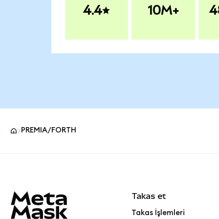
4.4
10M+
4
PREMIA/FORTH
MetaMask site alt bilgisi
Takas et
Takas İşlemleri