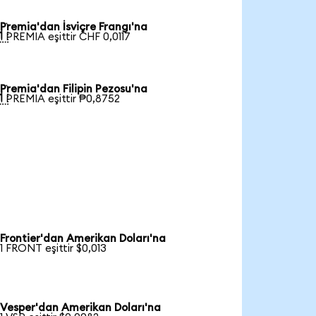
Premia'dan İsviçre Frangı'na

1 PREMIA eşittir CHF 0,0117
Premia'dan Filipin Pezosu'na

1 PREMIA eşittir ₱0,8752
Frontier'dan Amerikan Doları'na
1 FRONT eşittir $0,013
Vesper'dan Amerikan Doları'na