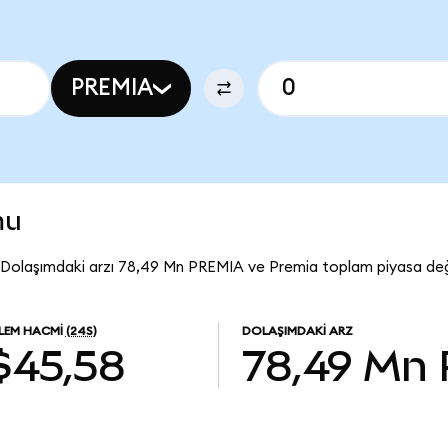
PREMIA
mu
 Dolaşımdaki arzı 78,49 Mn PREMIA ve Premia toplam piyasa değe
ŞLEM HACMI
(24S)
DOLAŞIMDAKI ARZ
$45,58
78,49 Mn