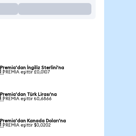
Premia'dan İngiliz Sterlini'na

1 PREMIA eşittir £0,0107
Premia'dan Türk Lirası'na

1 PREMIA eşittir ₺0,6866
Premia'dan Kanada Doları'na

1 PREMIA eşittir $0,0202