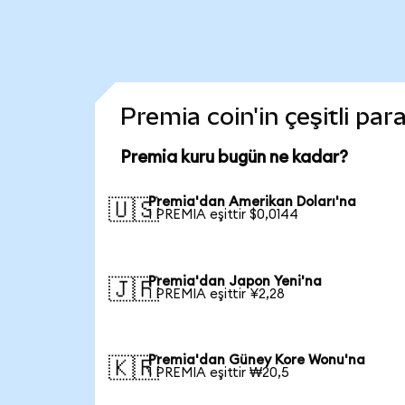
Premia coin'in çeşitli par
Premia kuru bugün ne kadar?
Premia'dan Amerikan Doları'na
🇺🇸
1 PREMIA eşittir $0,0144
Premia'dan Japon Yeni'na
🇯🇵
1 PREMIA eşittir ¥2,28
Premia'dan Güney Kore Wonu'na
🇰🇷
1 PREMIA eşittir ₩20,5