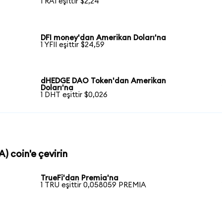
1 RAI eşittir $2,24
DFI money'dan Amerikan Doları'na
1 YFII eşittir $24,59
dHEDGE DAO Token'dan Amerikan
Doları'na
1 DHT eşittir $0,026
) coin'e çevirin
TrueFi'dan Premia'na
1 TRU eşittir 0,058059 PREMIA