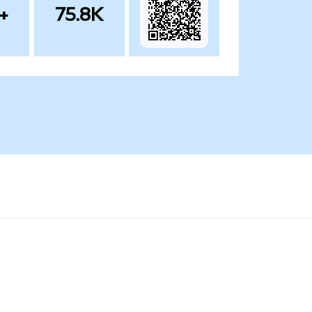
+
75.8K