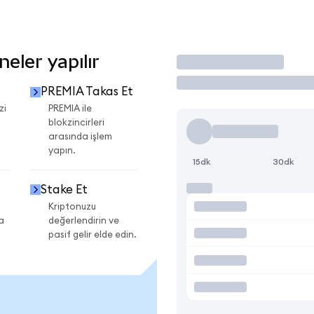
eler yapılır
İşlem Yap
PREMIA Takas Et
zi
PREMIA ile
blokzincirleri
arasında işlem
yapın.
15dk
30dk
Stake Et
Kriptonuzu
a
değerlendirin ve
pasif gelir elde edin.