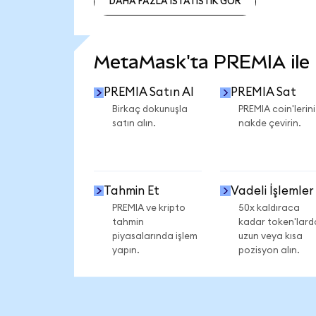
DAHA FAZLA İSTATİSTİK GÖR
DAHA FAZLA İSTATİSTİK GÖR
MetaMask'ta PREMIA ile n
PREMIA Satın Al
PREMIA Sat
Birkaç dokunuşla
PREMIA coin'lerini
satın alın.
nakde çevirin.
Tahmin Et
Vadeli İşlemler
PREMIA ve kripto
50x kaldıraca
tahmin
kadar token'lard
piyasalarında işlem
uzun veya kısa
yapın.
pozisyon alın.