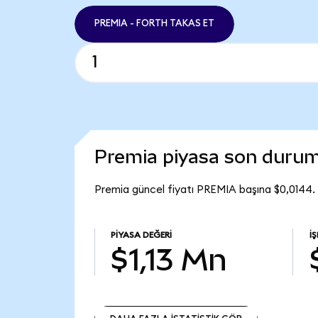
PREMIA - FORTH TAKAS ET
Premia piyasa son duru
Premia güncel fiyatı PREMIA başına $0,0144.
PIYASA DEĞERI
İ
$1,13 Mn