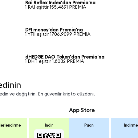
Rai Reflex Index'dan Premia'na
1 RAI eşittir 155,4891 PREMIA
DFI money'dan Premia'na
1 YFII eşittir 1706,9099 PREMIA
dHEDGE DAO Token'dan Premia'na
1 DHT eşittir 1,8032 PREMIA
edinin
in ve değiştirin. En güvenilir kripto cüzdanı.
App Store
erlendirme
İndir
Puan
İndirme