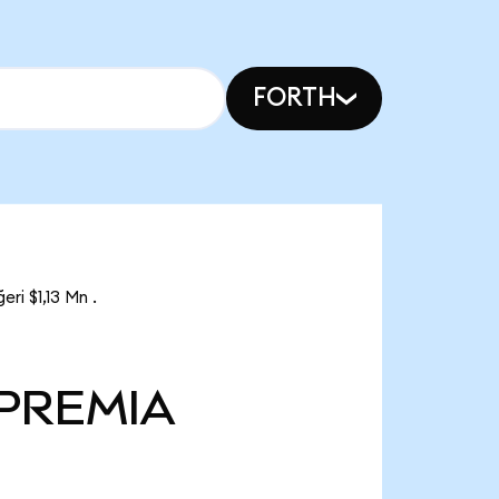
FORTH
ri $1,13 Mn .
PREMIA