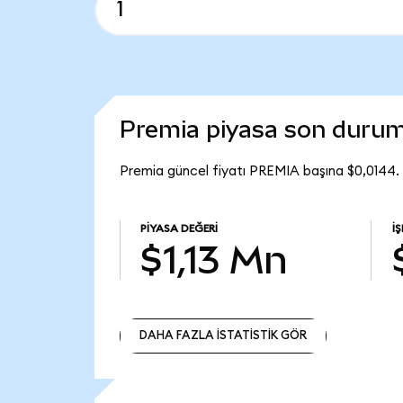
Premia piyasa son duru
Premia güncel fiyatı PREMIA başına $0,0144.
PIYASA DEĞERI
İ
$1,13 Mn
DAHA FAZLA İSTATİSTİK GÖR
DAHA FAZLA İSTATİSTİK GÖR