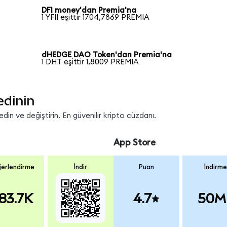
DFI money'dan Premia'na
1 YFII eşittir 1704,7869 PREMIA
dHEDGE DAO Token'dan Premia'na
1 DHT eşittir 1,8009 PREMIA
edinin
in ve değiştirin. En güvenilir kripto cüzdanı.
App Store
erlendirme
İndir
Puan
İndirme
83.7K
4.7
50M