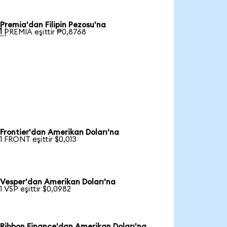
Premia'dan Filipin Pezosu'na

1 PREMIA eşittir ₱0,8768
Frontier'dan Amerikan Doları'na
1 FRONT eşittir $0,013
Vesper'dan Amerikan Doları'na
1 VSP eşittir $0,0982
Ribbon Finance'dan Amerikan Doları'na