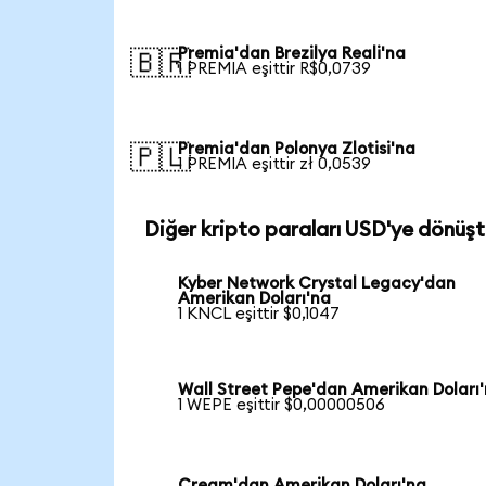
Premia'dan Brezilya Reali'na
🇧🇷
1 PREMIA eşittir R$0,0739
Premia'dan Polonya Zlotisi'na
🇵🇱
1 PREMIA eşittir zł 0,0539
Diğer kripto paraları USD'ye dönüşt
Kyber Network Crystal Legacy'dan
Amerikan Doları'na
1 KNCL eşittir $0,1047
Wall Street Pepe'dan Amerikan Doları
1 WEPE eşittir $0,00000506
Cream'dan Amerikan Doları'na