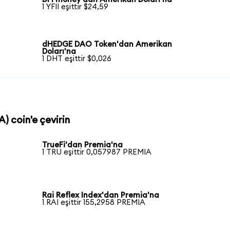
1 YFII eşittir $24,59
dHEDGE DAO Token'dan Amerikan
Doları'na
1 DHT eşittir $0,026
) coin'e çevirin
TrueFi'dan Premia'na
1 TRU eşittir 0,057987 PREMIA
Rai Reflex Index'dan Premia'na
1 RAI eşittir 155,2958 PREMIA