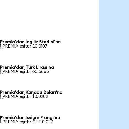
Premia'dan İngiliz Sterlini'na

1 PREMIA eşittir £0,0107
Premia'dan Türk Lirası'na

1 PREMIA eşittir ₺0,6865
Premia'dan Kanada Doları'na

1 PREMIA eşittir $0,0202
Premia'dan İsviçre Frangı'na

1 PREMIA eşittir CHF 0,0117