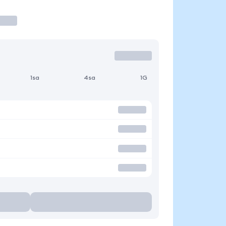
1sa
4sa
1G