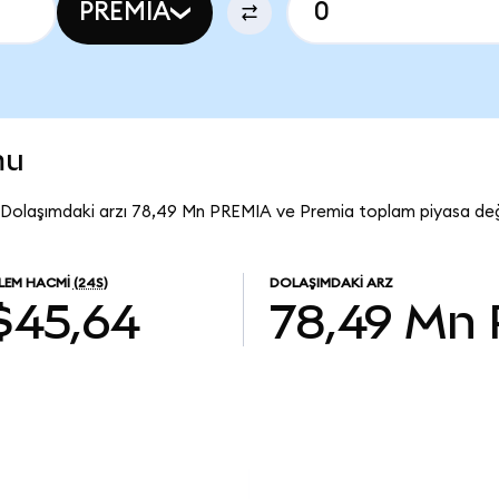
PREMIA
mu
 Dolaşımdaki arzı 78,49 Mn PREMIA ve Premia toplam piyasa değe
ŞLEM HACMI
(24S)
DOLAŞIMDAKI ARZ
$45,64
78,49 Mn