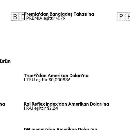
Premia'dan Bangladeş Takası'na
🇧🇩
🇵
1 PREMIA eşittir ৳1,79
ürün
TrueFi'dan Amerikan Doları'na
1 TRU eşittir $0,000836
'na
Rai Reflex Index'dan Amerikan Doları'na
1 RAI eşittir $2,24
DFI money'dan Amerikan Doları'na