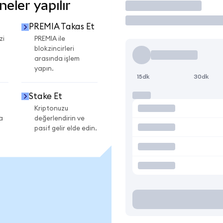
eler yapılır
İşlem Yap
PREMIA Takas Et
zi
PREMIA ile
blokzincirleri
arasında işlem
yapın.
15dk
30dk
Stake Et
Kriptonuzu
a
değerlendirin ve
pasif gelir elde edin.