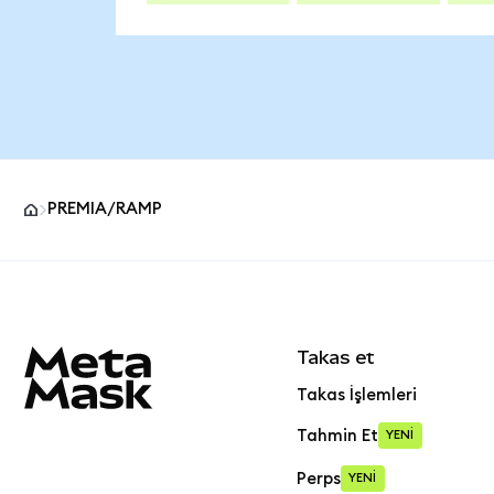
PREMIA/RAMP
MetaMask site alt bilgisi
Takas et
Takas İşlemleri
Tahmin Et
YENİ
Perps
YENİ