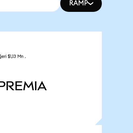
RAMP
ri $1,13 Mn .
PREMIA