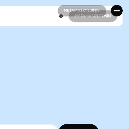
METAMASK'I EDİNİN
METAMASK'I EDİNİN
METAMASK'I EDİNİN
METAMASK'I EDİNİN