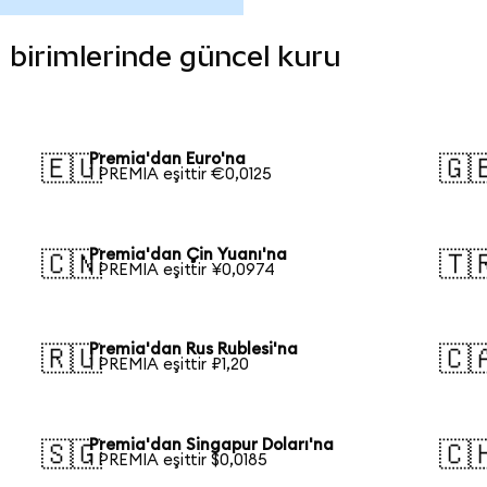
a birimlerinde güncel kuru
Premia'dan Euro'na
🇪🇺
🇬
1 PREMIA eşittir €0,0125
Premia'dan Çin Yuanı'na
🇨🇳
🇹
1 PREMIA eşittir ¥0,0974
Premia'dan Rus Rublesi'na
🇷🇺
🇨
1 PREMIA eşittir ₽1,20
Premia'dan Singapur Doları'na
🇸🇬
🇨
1 PREMIA eşittir $0,0185