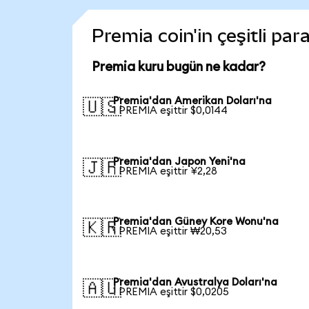
Premia coin'in çeşitli par
Premia kuru bugün ne kadar?
Premia'dan Amerikan Doları'na
🇺🇸
1 PREMIA eşittir $0,0144
Premia'dan Japon Yeni'na
🇯🇵
1 PREMIA eşittir ¥2,28
Premia'dan Güney Kore Wonu'na
🇰🇷
1 PREMIA eşittir ₩20,53
Premia'dan Avustralya Doları'na
🇦🇺
1 PREMIA eşittir $0,0205