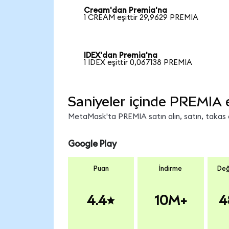
Cream'dan Premia'na
1 CREAM eşittir 29,9629 PREMIA
IDEX'dan Premia'na
1 IDEX eşittir 0,067138 PREMIA
Saniyeler içinde PREMIA 
MetaMask'ta PREMIA satın alın, satın, takas ed
Google Play
Puan
İndirme
Değ
4.4
10M+
4