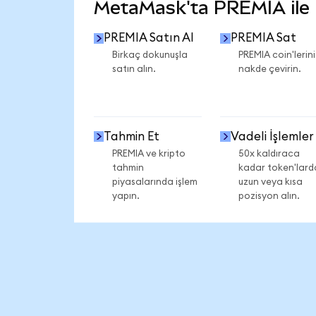
MetaMask'ta PREMIA ile n
PREMIA Satın Al
PREMIA Sat
Birkaç dokunuşla
PREMIA coin'lerini
satın alın.
nakde çevirin.
Tahmin Et
Vadeli İşlemler
PREMIA ve kripto
50x kaldıraca
tahmin
kadar token'lard
piyasalarında işlem
uzun veya kısa
yapın.
pozisyon alın.