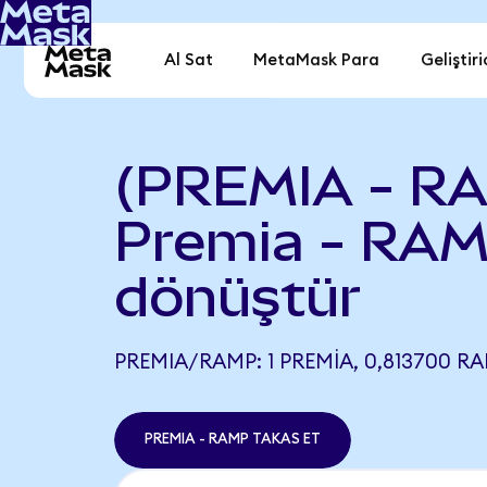
Al Sat
MetaMask Para
Geliştiri
(PREMIA - R
Premia - RA
dönüştür
PREMIA/RAMP: 1 PREMIA, 0,813700 RA
PREMIA - RAMP TAKAS ET