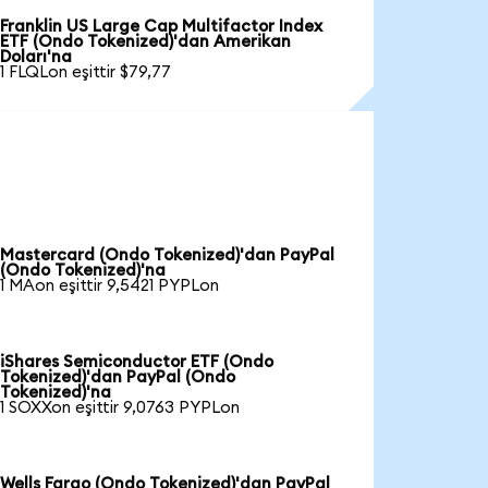
Franklin US Large Cap Multifactor Index
ETF (Ondo Tokenized)'dan Amerikan
Doları'na
1 FLQLon eşittir $79,77
Mastercard (Ondo Tokenized)'dan PayPal
(Ondo Tokenized)'na
1 MAon eşittir 9,5421 PYPLon
iShares Semiconductor ETF (Ondo
Tokenized)'dan PayPal (Ondo
Tokenized)'na
1 SOXXon eşittir 9,0763 PYPLon
Wells Fargo (Ondo Tokenized)'dan PayPal