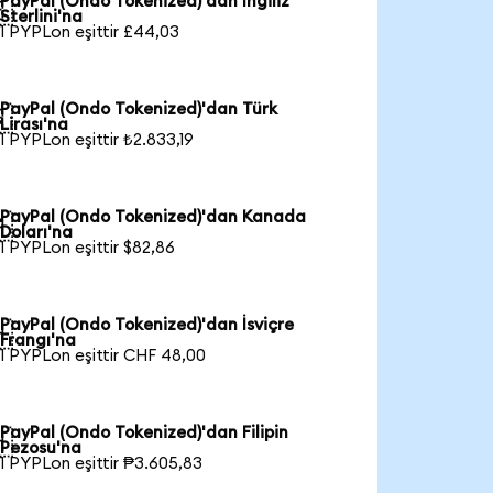
PayPal (Ondo Tokenized)'dan İngiliz

Sterlini'na
1 PYPLon eşittir £44,03
PayPal (Ondo Tokenized)'dan Türk

Lirası'na
1 PYPLon eşittir ₺2.833,19
PayPal (Ondo Tokenized)'dan Kanada

Doları'na
1 PYPLon eşittir $82,86
PayPal (Ondo Tokenized)'dan İsviçre

Frangı'na
1 PYPLon eşittir CHF 48,00
PayPal (Ondo Tokenized)'dan Filipin

Pezosu'na
1 PYPLon eşittir ₱3.605,83