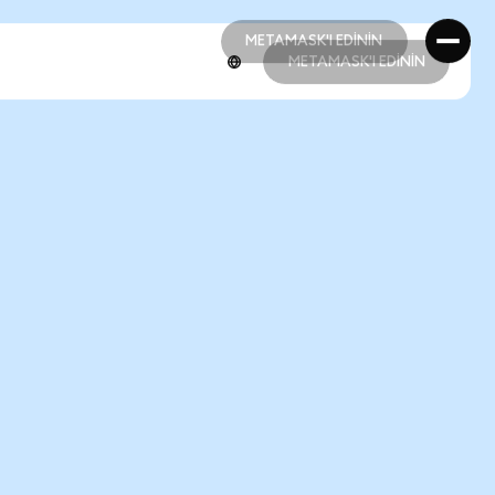
METAMASK'I EDİNİN
METAMASK'I EDİNİN
METAMASK'I EDİNİN
METAMASK'I EDİNİN