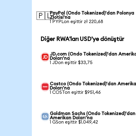
PayPal (Ondo Tokenized)'dan Polonya
🇵🇱
Zlotisi'na
1 PYPLon eşittir zł 220,68
Diğer RWA'ları USD'ye dönüştür
JD.com (Ondo Tokenized)'dan Amerik
Doları'na
1 JDon eşittir $33,75
Costco (Ondo Tokenized)'dan Amerik
Doları'na
1 COSTon eşittir $951,46
Goldman Sachs (Ondo Tokenized)'dan
Amerikan Doları'na
1 GSon eşittir $1.049,42