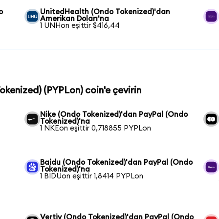
o
UnitedHealth (Ondo Tokenized)'dan
Amerikan Doları'na
1 UNHon eşittir $416,44
okenized) (PYPLon) coin'e çevirin
Nike (Ondo Tokenized)'dan PayPal (Ondo
Tokenized)'na
1 NKEon eşittir 0,718855 PYPLon
Baidu (Ondo Tokenized)'dan PayPal (Ondo
Tokenized)'na
1 BIDUon eşittir 1,8414 PYPLon
Vertiv (Ondo Tokenized)'dan PayPal (Ondo