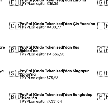
n
PayPal (Ondo Tokenized)'dan Euro'na
🇪🇺
🇬
1 PYPLon eşittir €51,38
PayPal (Ondo Tokenized)'dan Çin Yuanı'na
🇨🇳
🇹
1 PYPLon eşittir ¥400,77
ore
PayPal (Ondo Tokenized)'dan Rus
🇷🇺
🇨
Rublesi'na
1 PYPLon eşittir ₽4.886,53
ya
PayPal (Ondo Tokenized)'dan Singapur
🇸🇬
🇨
Doları'na
1 PYPLon eşittir $75,92
PayPal (Ondo Tokenized)'dan Bangladeş
🇧🇩
🇵
Takası'na
1 PYPLon eşittir ৳7.331,04