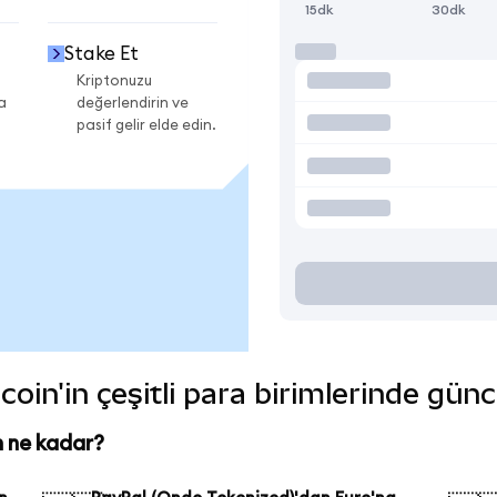
15dk
30dk
Stake Et
Kriptonuzu
a
değerlendirin ve
pasif gelir elde edin.
oin'in çeşitli para birimlerinde günc
n ne kadar?