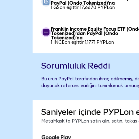
PayPal (Ondo Tokenized)'na
1 GSon eşittir 17,6670 PYPLon
Franklin Income Equity Focus ETF (Ond
Tokenized)'dan PayPal (Ondo
Tokenized)'na
1 INCEon eşittir 1,1771 PYPLon
Sorumluluk Reddi
Bu ürün PayPal tarafından ihraç edilmemiş, des
dayanak referans varlığını tanımlamak amacıyl
Saniyeler içinde PYPLon 
MetaMask'ta PYPLon satın alın, satın, takas ed
Google Play