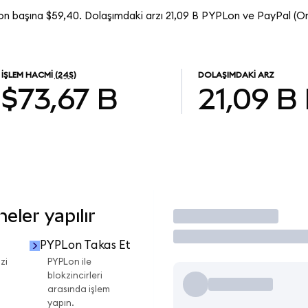
on başına $59,40. Dolaşımdaki arzı 21,09 B PYPLon ve PayPal (
İŞLEM HACMI
(24S)
DOLAŞIMDAKI ARZ
$73,67 B
21,09 B
ler yapılır
İşlem Yap
PYPLon Takas Et
zi
PYPLon ile
blokzincirleri
arasında işlem
yapın.