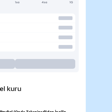
1sa
4sa
1G
el kuru