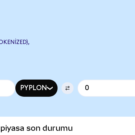
OKENIZED),
PYPLON
 piyasa son durumu