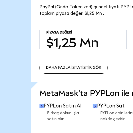
PayPal (Ondo Tokenized) güncel fiyatı PYPL
toplam piyasa değeri $1,25 Mn .
PIYASA DEĞERI
$1,25 Mn
DAHA FAZLA İSTATİSTİK GÖR
DAHA FAZLA İSTATİSTİK GÖR
MetaMask'ta PYPLon ile ne
PYPLon Satın Al
PYPLon Sat
Birkaç dokunuşla
PYPLon coin'lerini
satın alın.
nakde çevirin.