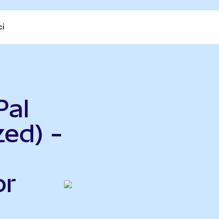
ci
Pal
ed) -
or