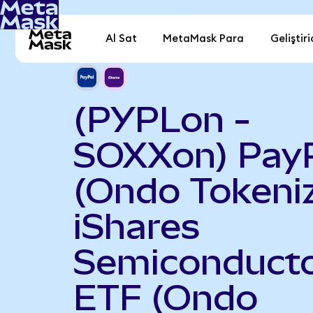
Al Sat
MetaMask Para
Geliştiri
(PYPLon -
SOXXon) Pay
(Ondo Tokeniz
iShares
Semiconduct
ETF (Ondo