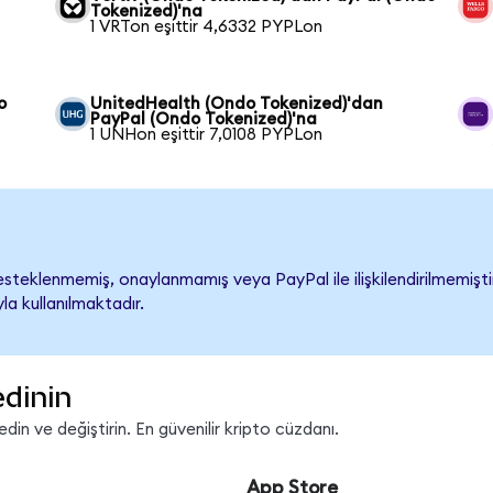
Tokenized)'na
1 VRTon eşittir 4,6332 PYPLon
o
UnitedHealth (Ondo Tokenized)'dan
PayPal (Ondo Tokenized)'na
1 UNHon eşittir 7,0108 PYPLon
teklenmemiş, onaylanmamış veya PayPal ile ilişkilendirilmemiştir.
a kullanılmaktadır.
edinin
in ve değiştirin. En güvenilir kripto cüzdanı.
App Store