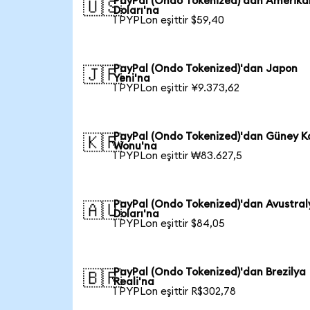
PayPal (Ondo Tokenized)'dan Amerika
🇺🇸
Doları'na
1 PYPLon eşittir $59,40
PayPal (Ondo Tokenized)'dan Japon
🇯🇵
Yeni'na
1 PYPLon eşittir ¥9.373,62
PayPal (Ondo Tokenized)'dan Güney K
🇰🇷
Wonu'na
1 PYPLon eşittir ₩83.627,5
PayPal (Ondo Tokenized)'dan Avustral
🇦🇺
Doları'na
1 PYPLon eşittir $84,05
PayPal (Ondo Tokenized)'dan Brezilya
🇧🇷
Reali'na
1 PYPLon eşittir R$302,78