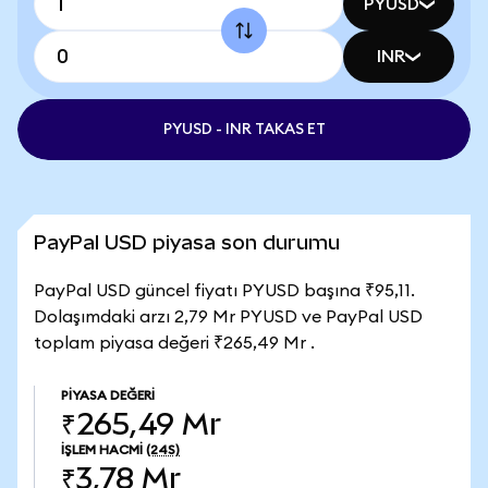
PYUSD
INR
PYUSD - INR TAKAS ET
PayPal USD piyasa son durumu
PayPal USD güncel fiyatı PYUSD başına ₹95,11.
Dolaşımdaki arzı 2,79 Mr PYUSD ve PayPal USD
toplam piyasa değeri ₹265,49 Mr .
PIYASA DEĞERI
₹265,49 Mr
İŞLEM HACMI
(24S)
₹3,78 Mr