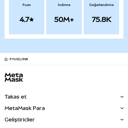
Puan
İndirme
Değerlendirme
4.7
50M+
75.8K
PYUSD/INR
MetaMask site alt bilgisi
Takas et
Takas İşlemleri
MetaMask Para
Tahmin Et
YENİ
Kripto Al
Geliştiriciler
Perps
YENİ
MetaMask Kart
Dökümantasyon