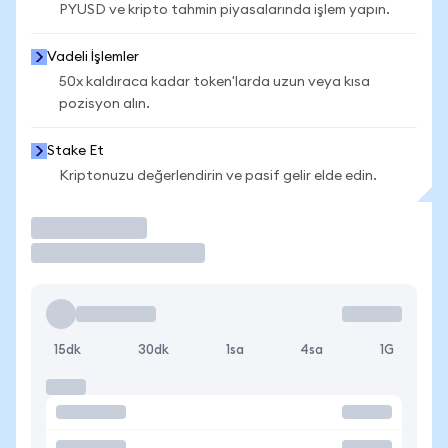
PYUSD ve kripto tahmin piyasalarında işlem yapın.
Vadeli İşlemler
50x kaldıraca kadar token'larda uzun veya kısa
pozisyon alın.
Stake Et
Kriptonuzu değerlendirin ve pasif gelir elde edin.
İşlem Yap
15dk
30dk
1sa
4sa
1G