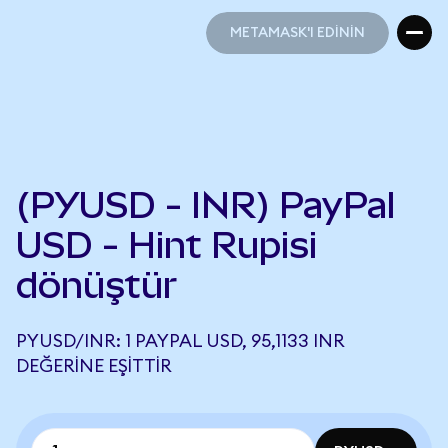
METAMASK'I EDİNİN
METAMASK'I EDİNİN
(PYUSD - INR) PayPal
USD - Hint Rupisi
dönüştür
PYUSD/INR: 1 PAYPAL USD, 95,1133 INR
DEĞERINE EŞITTIR