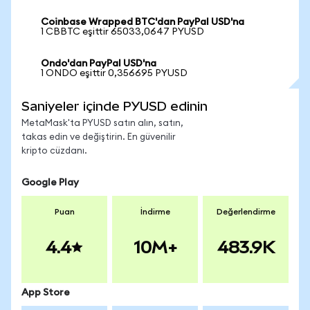
Coinbase Wrapped BTC'dan PayPal USD'na
1 CBBTC eşittir 65033,0647 PYUSD
Ondo'dan PayPal USD'na
1 ONDO eşittir 0,356695 PYUSD
Saniyeler içinde PYUSD edinin
MetaMask'ta PYUSD satın alın, satın,
takas edin ve değiştirin. En güvenilir
kripto cüzdanı.
Google Play
Puan
İndirme
Değerlendirme
4.4
10M+
483.9K
App Store