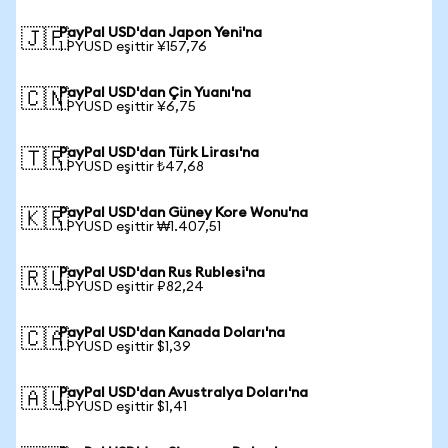
PayPal USD'dan Japon Yeni'na
🇯🇵
1 PYUSD eşittir ¥157,76
PayPal USD'dan Çin Yuanı'na
🇨🇳
1 PYUSD eşittir ¥6,75
PayPal USD'dan Türk Lirası'na
🇹🇷
1 PYUSD eşittir ₺47,68
PayPal USD'dan Güney Kore Wonu'na
🇰🇷
1 PYUSD eşittir ₩1.407,51
PayPal USD'dan Rus Rublesi'na
🇷🇺
1 PYUSD eşittir ₽82,24
PayPal USD'dan Kanada Doları'na
🇨🇦
1 PYUSD eşittir $1,39
PayPal USD'dan Avustralya Doları'na
🇦🇺
1 PYUSD eşittir $1,41