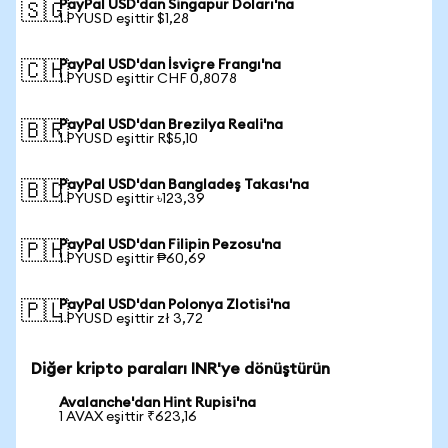
PayPal USD'dan Singapur Doları'na
🇸🇬
1 PYUSD eşittir $1,28
PayPal USD'dan İsviçre Frangı'na
🇨🇭
1 PYUSD eşittir CHF 0,8078
PayPal USD'dan Brezilya Reali'na
🇧🇷
1 PYUSD eşittir R$5,10
PayPal USD'dan Bangladeş Takası'na
🇧🇩
1 PYUSD eşittir ৳123,39
PayPal USD'dan Filipin Pezosu'na
🇵🇭
1 PYUSD eşittir ₱60,69
PayPal USD'dan Polonya Zlotisi'na
🇵🇱
1 PYUSD eşittir zł 3,72
Diğer kripto paraları INR'ye dönüştürün
Avalanche'dan Hint Rupisi'na
1 AVAX eşittir ₹623,16