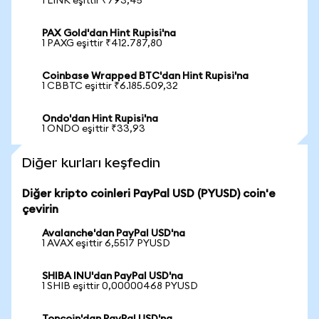
1 LINK eşittir ₹793,45
PAX Gold'dan Hint Rupisi'na
1 PAXG eşittir ₹412.787,80
Coinbase Wrapped BTC'dan Hint Rupisi'na
1 CBBTC eşittir ₹6.185.509,32
Ondo'dan Hint Rupisi'na
1 ONDO eşittir ₹33,93
Diğer kurları keşfedin
Diğer kripto coinleri PayPal USD (PYUSD) coin'e
çevirin
Avalanche'dan PayPal USD'na
1 AVAX eşittir 6,5517 PYUSD
SHIBA INU'dan PayPal USD'na
1 SHIB eşittir 0,00000468 PYUSD