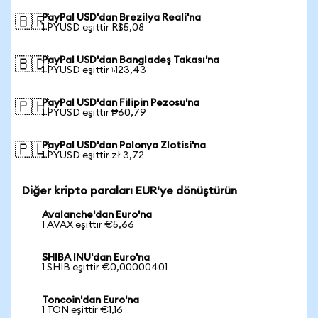
PayPal USD'dan Brezilya Reali'na
🇧🇷
1 PYUSD eşittir R$5,08
PayPal USD'dan Bangladeş Takası'na
🇧🇩
1 PYUSD eşittir ৳123,43
PayPal USD'dan Filipin Pezosu'na
🇵🇭
1 PYUSD eşittir ₱60,79
PayPal USD'dan Polonya Zlotisi'na
🇵🇱
1 PYUSD eşittir zł 3,72
Diğer kripto paraları EUR'ye dönüştürün
Avalanche'dan Euro'na
1 AVAX eşittir €5,66
SHIBA INU'dan Euro'na
1 SHIB eşittir €0,00000401
Toncoin'dan Euro'na
1 TON eşittir €1,16