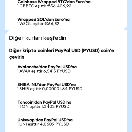
Coinbase Wrapped BTC'dan Euro'na
1 CBBTC eşittir €56.406,92
Wrapped SOL'dan Euro'na
1 WSOL eşittir €66,82
Diğer kurları keşfedin
Diğer kripto coinleri PayPal USD (PYUSD) coin'e
çevirin
Avalanche'dan PayPal USD'na
1 AVAX eşittir 6,5415 PYUSD
SHIBA INU'dan PayPal USD'na
1 SHIB eşittir 0,00000464 PYUSD
Toncoin'dan PayPal USD'na
1 TON eşittir 1,3403 PYUSD
Uniswap'dan PayPal USD'na
1 UNI eşittir 4,0609 PYUSD