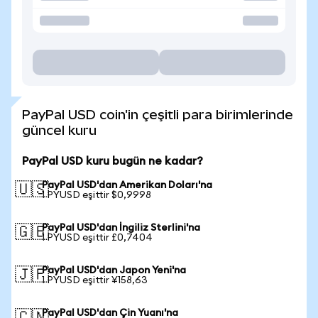
PayPal USD coin'in çeşitli para birimlerinde
güncel kuru
PayPal USD kuru bugün ne kadar?
PayPal USD'dan Amerikan Doları'na
🇺🇸
1 PYUSD eşittir $0,9998
PayPal USD'dan İngiliz Sterlini'na
🇬🇧
1 PYUSD eşittir £0,7404
PayPal USD'dan Japon Yeni'na
🇯🇵
1 PYUSD eşittir ¥158,63
PayPal USD'dan Çin Yuanı'na