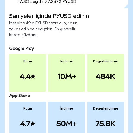
1 WSOL eşittir 77,2673 PYUSD
Saniyeler içinde PYUSD edinin
MetaMask'ta PYUSD satın alın, satın,
takas edin ve değiştirin. En güvenilir
kripto cüzdanı.
Google Play
Puan
İndirme
Değerlendirme
4.4
10M+
484K
App Store
Puan
İndirme
Değerlendirme
4.7
50M+
75.8K