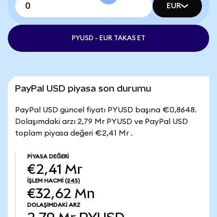
EUR
PYUSD - EUR TAKAS ET
PayPal USD piyasa son durumu
PayPal USD güncel fiyatı PYUSD başına €0,8648.
Dolaşımdaki arzı 2,79 Mr PYUSD ve PayPal USD
toplam piyasa değeri €2,41 Mr .
PIYASA DEĞERI
€2,41 Mr
İŞLEM HACMI
(24S)
€32,62 Mn
DOLAŞIMDAKI ARZ