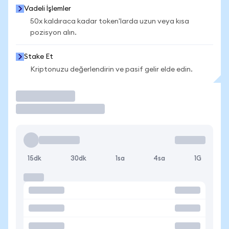
Vadeli İşlemler
50x kaldıraca kadar token'larda uzun veya kısa
pozisyon alın.
Stake Et
Kriptonuzu değerlendirin ve pasif gelir elde edin.
İşlem Yap
15dk
30dk
1sa
4sa
1G