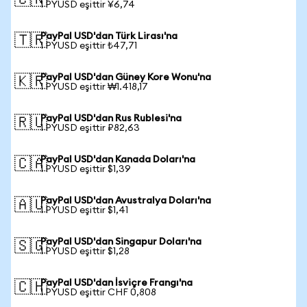
🇨🇳
1 PYUSD eşittir ¥6,74
PayPal USD'dan Türk Lirası'na
🇹🇷
1 PYUSD eşittir ₺47,71
PayPal USD'dan Güney Kore Wonu'na
🇰🇷
1 PYUSD eşittir ₩1.418,17
PayPal USD'dan Rus Rublesi'na
🇷🇺
1 PYUSD eşittir ₽82,63
PayPal USD'dan Kanada Doları'na
🇨🇦
1 PYUSD eşittir $1,39
PayPal USD'dan Avustralya Doları'na
🇦🇺
1 PYUSD eşittir $1,41
PayPal USD'dan Singapur Doları'na
🇸🇬
1 PYUSD eşittir $1,28
PayPal USD'dan İsviçre Frangı'na
🇨🇭
1 PYUSD eşittir CHF 0,808