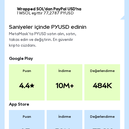
Wrapped SOL'dan PayPal USD'na
1 WSOL eşittir 77,2787 PYUSD
Saniyeler içinde PYUSD edinin
MetaMask'ta PYUSD satın alın, satın,
takas edin ve değiştirin. En güvenilir
kripto cüzdanı.
Google Play
Puan
İndirme
Değerlendirme
4.4
10M+
484K
App Store
Puan
İndirme
Değerlendirme