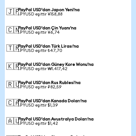
PayPal USD'dan Japon Yeni'na
🇯🇵
1 PYUSD eşittir ¥158,88
PayPal USD'dan Çin Yuanı'na
🇨🇳
1 PYUSD eşittir ¥6,74
PayPal USD'dan Türk Lirası'na
🇹🇷
1 PYUSD eşittir ₺47,70
PayPal USD'dan Güney Kore Wonu'na
🇰🇷
1 PYUSD eşittir ₩1.417,42
PayPal USD'dan Rus Rublesi'na
🇷🇺
1 PYUSD eşittir ₽82,59
PayPal USD'dan Kanada Doları'na
🇨🇦
1 PYUSD eşittir $1,39
PayPal USD'dan Avustralya Doları'na
🇦🇺
1 PYUSD eşittir $1,42