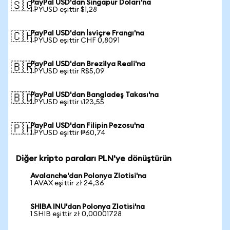
PayPal USD'dan Singapur Doları'na
🇸🇬
1 PYUSD eşittir $1,28
PayPal USD'dan İsviçre Frangı'na
🇨🇭
1 PYUSD eşittir CHF 0,8091
PayPal USD'dan Brezilya Reali'na
🇧🇷
1 PYUSD eşittir R$5,09
PayPal USD'dan Bangladeş Takası'na
🇧🇩
1 PYUSD eşittir ৳123,55
PayPal USD'dan Filipin Pezosu'na
🇵🇭
1 PYUSD eşittir ₱60,74
Diğer kripto paraları PLN'ye dönüştürün
Avalanche'dan Polonya Zlotisi'na
1 AVAX eşittir zł 24,36
SHIBA INU'dan Polonya Zlotisi'na
1 SHIB eşittir zł 0,00001728