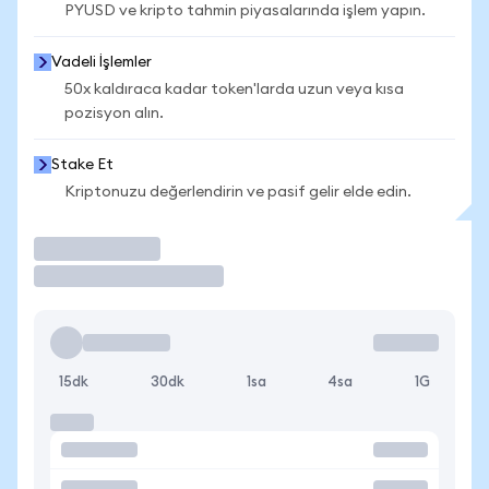
PYUSD ve kripto tahmin piyasalarında işlem yapın.
Vadeli İşlemler
50x kaldıraca kadar token'larda uzun veya kısa
pozisyon alın.
Stake Et
Kriptonuzu değerlendirin ve pasif gelir elde edin.
İşlem Yap
15dk
30dk
1sa
4sa
1G