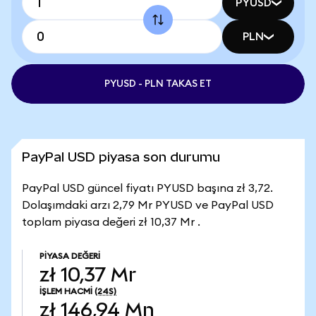
PYUSD
PLN
PYUSD - PLN TAKAS ET
PayPal USD piyasa son durumu
PayPal USD güncel fiyatı PYUSD başına zł 3,72.
Dolaşımdaki arzı 2,79 Mr PYUSD ve PayPal USD
toplam piyasa değeri zł 10,37 Mr .
PIYASA DEĞERI
zł 10,37 Mr
İŞLEM HACMI
(24S)
zł 146,94 Mn