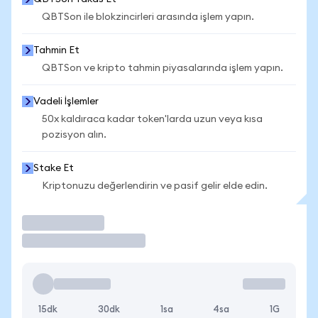
QBTSon ile blokzincirleri arasında işlem yapın.
Tahmin Et
QBTSon ve kripto tahmin piyasalarında işlem yapın.
Vadeli İşlemler
50x kaldıraca kadar token'larda uzun veya kısa
pozisyon alın.
Stake Et
Kriptonuzu değerlendirin ve pasif gelir elde edin.
İşlem Yap
15dk
30dk
1sa
4sa
1G