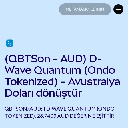
METAMASK'I EDİNİN
METAMASK'I EDİNİN
(QBTSon - AUD) D-
Wave Quantum (Ondo
Tokenized) - Avustralya
Doları dönüştür
QBTSON/AUD: 1 D-WAVE QUANTUM (ONDO
TOKENIZED), 28,7409 AUD DEĞERINE EŞITTIR