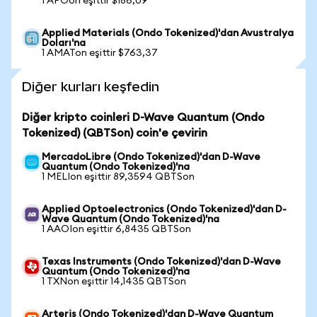
1 APOon eşittir $186,09
Applied Materials (Ondo Tokenized)'dan Avustralya
Doları'na
1 AMATon eşittir $763,37
Diğer kurları keşfedin
Diğer kripto coinleri D-Wave Quantum (Ondo
Tokenized) (QBTSon) coin'e çevirin
MercadoLibre (Ondo Tokenized)'dan D-Wave
Quantum (Ondo Tokenized)'na
1 MELIon eşittir 89,3594 QBTSon
Applied Optoelectronics (Ondo Tokenized)'dan D-
Wave Quantum (Ondo Tokenized)'na
1 AAOIon eşittir 6,8435 QBTSon
Texas Instruments (Ondo Tokenized)'dan D-Wave
Quantum (Ondo Tokenized)'na
1 TXNon eşittir 14,1435 QBTSon
Arteris (Ondo Tokenized)'dan D-Wave Quantum