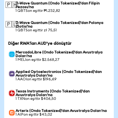
D-Wave Quantum (Ondo Tokenized)'dan Filipin
🇵🇭
Pezosu'na
1 QBTSon eşittir ₱1.232,82
D-Wave Quantum (Ondo Tokenized)'dan Polonya
🇵🇱
Zlotisi'na
1 QBTSon eşittir zł 75,51
Diğer RWA'ları AUD'ye dönüştür
MercadoLibre (Ondo Tokenized)'dan Avustralya
Doları'na
1 MELIon eşittir $2.568,27
Applied Optoelectronics (Ondo Tokenized)'dan
Avustralya Doları'na
1 AAOIon eşittir $196,69
Texas Instruments (Ondo Tokenized)'dan
Avustralya Doları'na
1 TXNon eşittir $406,50
Arteris (Ondo Tokenized)'dan Avustralya Doları'na
1 AIPon eşittir $43,02