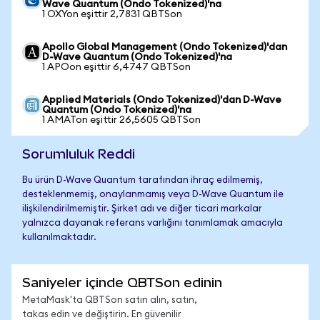
Wave Quantum (Ondo Tokenized)'na
1 OXYon eşittir 2,7831 QBTSon
Apollo Global Management (Ondo Tokenized)'dan
D-Wave Quantum (Ondo Tokenized)'na
1 APOon eşittir 6,4747 QBTSon
Applied Materials (Ondo Tokenized)'dan D-Wave
Quantum (Ondo Tokenized)'na
1 AMATon eşittir 26,5605 QBTSon
Sorumluluk Reddi
Bu ürün D-Wave Quantum tarafından ihraç edilmemiş,
desteklenmemiş, onaylanmamış veya D-Wave Quantum ile
ilişkilendirilmemiştir. Şirket adı ve diğer ticari markalar
yalnızca dayanak referans varlığını tanımlamak amacıyla
kullanılmaktadır.
Saniyeler içinde QBTSon edinin
MetaMask'ta QBTSon satın alın, satın,
takas edin ve değiştirin. En güvenilir