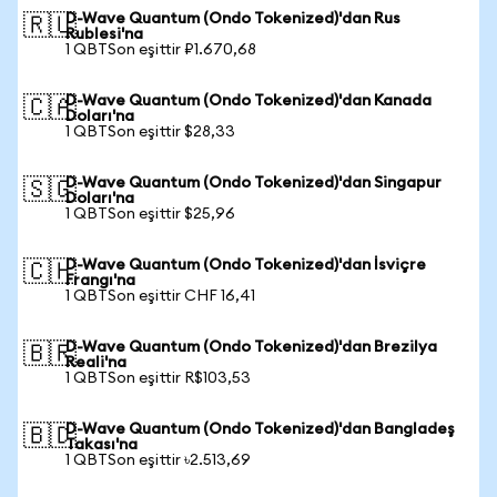
D-Wave Quantum (Ondo Tokenized)'dan Rus
🇷🇺
Rublesi'na
1 QBTSon eşittir ₽1.670,68
D-Wave Quantum (Ondo Tokenized)'dan Kanada
🇨🇦
Doları'na
1 QBTSon eşittir $28,33
D-Wave Quantum (Ondo Tokenized)'dan Singapur
🇸🇬
Doları'na
1 QBTSon eşittir $25,96
D-Wave Quantum (Ondo Tokenized)'dan İsviçre
🇨🇭
Frangı'na
1 QBTSon eşittir CHF 16,41
D-Wave Quantum (Ondo Tokenized)'dan Brezilya
🇧🇷
Reali'na
1 QBTSon eşittir R$103,53
D-Wave Quantum (Ondo Tokenized)'dan Bangladeş
🇧🇩
Takası'na
1 QBTSon eşittir ৳2.513,69