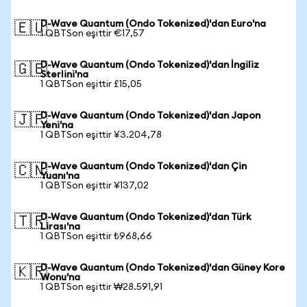
D-Wave Quantum (Ondo Tokenized)'dan Euro'na
🇪🇺
1 QBTSon eşittir €17,57
D-Wave Quantum (Ondo Tokenized)'dan İngiliz
🇬🇧
Sterlini'na
1 QBTSon eşittir £15,05
D-Wave Quantum (Ondo Tokenized)'dan Japon
🇯🇵
Yeni'na
1 QBTSon eşittir ¥3.204,78
D-Wave Quantum (Ondo Tokenized)'dan Çin
🇨🇳
Yuanı'na
1 QBTSon eşittir ¥137,02
D-Wave Quantum (Ondo Tokenized)'dan Türk
🇹🇷
Lirası'na
1 QBTSon eşittir ₺968,66
D-Wave Quantum (Ondo Tokenized)'dan Güney Kore
🇰🇷
Wonu'na
1 QBTSon eşittir ₩28.591,91