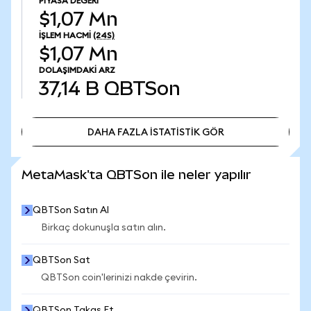
PIYASA DEĞERI
$1,07 Mn
İŞLEM HACMI
(24S)
$1,07 Mn
DOLAŞIMDAKI ARZ
37,14 B
QBTSon
DAHA FAZLA İSTATİSTİK GÖR
DAHA FAZLA İSTATİSTİK GÖR
MetaMask'ta QBTSon ile neler yapılır
QBTSon Satın Al
Birkaç dokunuşla satın alın.
QBTSon Sat
QBTSon coin'lerinizi nakde çevirin.
QBTSon Takas Et