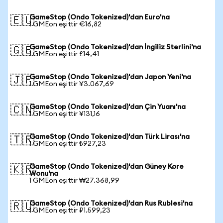
GameStop (Ondo Tokenized)'dan Euro'na
🇪🇺
1 GMEon eşittir €16,82
GameStop (Ondo Tokenized)'dan İngiliz Sterlini'na
🇬🇧
1 GMEon eşittir £14,41
GameStop (Ondo Tokenized)'dan Japon Yeni'na
🇯🇵
1 GMEon eşittir ¥3.067,69
GameStop (Ondo Tokenized)'dan Çin Yuanı'na
🇨🇳
1 GMEon eşittir ¥131,16
GameStop (Ondo Tokenized)'dan Türk Lirası'na
🇹🇷
1 GMEon eşittir ₺927,23
GameStop (Ondo Tokenized)'dan Güney Kore
🇰🇷
Wonu'na
1 GMEon eşittir ₩27.368,99
GameStop (Ondo Tokenized)'dan Rus Rublesi'na
🇷🇺
1 GMEon eşittir ₽1.599,23