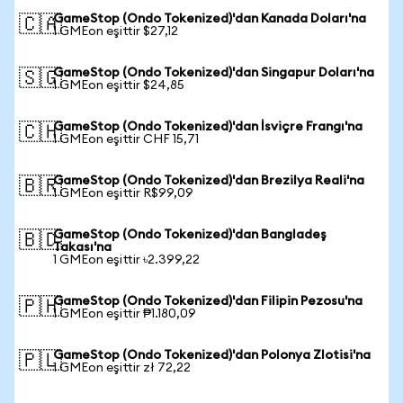
GameStop (Ondo Tokenized)'dan Kanada Doları'na
🇨🇦
1 GMEon eşittir $27,12
GameStop (Ondo Tokenized)'dan Singapur Doları'na
🇸🇬
1 GMEon eşittir $24,85
GameStop (Ondo Tokenized)'dan İsviçre Frangı'na
🇨🇭
1 GMEon eşittir CHF 15,71
GameStop (Ondo Tokenized)'dan Brezilya Reali'na
🇧🇷
1 GMEon eşittir R$99,09
GameStop (Ondo Tokenized)'dan Bangladeş
🇧🇩
Takası'na
1 GMEon eşittir ৳2.399,22
GameStop (Ondo Tokenized)'dan Filipin Pezosu'na
🇵🇭
1 GMEon eşittir ₱1.180,09
GameStop (Ondo Tokenized)'dan Polonya Zlotisi'na
🇵🇱
1 GMEon eşittir zł 72,22