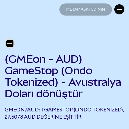
METAMASK'I EDİNİN
METAMASK'I EDİNİN
(GMEon - AUD)
GameStop (Ondo
Tokenized) - Avustralya
Doları dönüştür
GMEON/AUD: 1 GAMESTOP (ONDO TOKENIZED),
27,5078 AUD DEĞERINE EŞITTIR