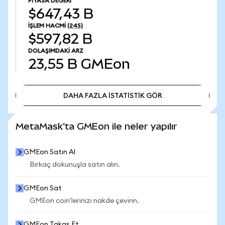
PIYASA DEĞERI
$647,43 B
İŞLEM HACMI
(24S)
$597,82 B
DOLAŞIMDAKI ARZ
23,55 B
GMEon
DAHA FAZLA İSTATİSTİK GÖR
DAHA FAZLA İSTATİSTİK GÖR
MetaMask'ta GMEon ile neler yapılır
GMEon Satın Al
Birkaç dokunuşla satın alın.
GMEon Sat
GMEon coin'lerinizi nakde çevirin.
GMEon Takas Et