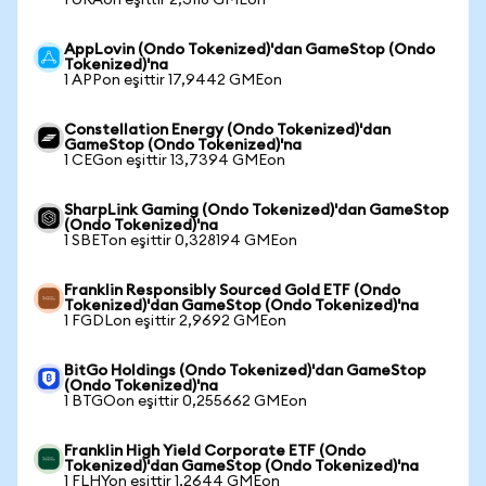
1 URAon eşittir 2,3118 GMEon
AppLovin (Ondo Tokenized)'dan GameStop (Ondo
Tokenized)'na
1 APPon eşittir 17,9442 GMEon
Constellation Energy (Ondo Tokenized)'dan
GameStop (Ondo Tokenized)'na
1 CEGon eşittir 13,7394 GMEon
SharpLink Gaming (Ondo Tokenized)'dan GameStop
(Ondo Tokenized)'na
1 SBETon eşittir 0,328194 GMEon
Franklin Responsibly Sourced Gold ETF (Ondo
Tokenized)'dan GameStop (Ondo Tokenized)'na
1 FGDLon eşittir 2,9692 GMEon
BitGo Holdings (Ondo Tokenized)'dan GameStop
(Ondo Tokenized)'na
1 BTGOon eşittir 0,255662 GMEon
Franklin High Yield Corporate ETF (Ondo
Tokenized)'dan GameStop (Ondo Tokenized)'na
1 FLHYon eşittir 1,2644 GMEon