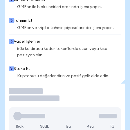
GMEon ile blokzincirleri arasında işlem yapın.
Tahmin Et
GMEon ve kripto tahmin piyasalarında işlem yapın.
Vadeli İşlemler
50x kaldıraca kadar token'larda uzun veya kısa
pozisyon alın.
Stake Et
Kriptonuzu değerlendirin ve pasif gelir elde edin.
İşlem Yap
15dk
30dk
1sa
4sa
1G