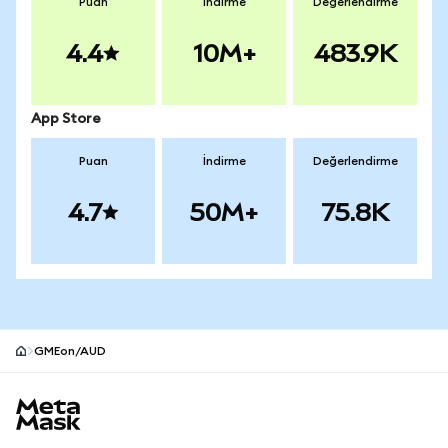
Puan
İndirme
Değerlendirme
4.4
10M+
483.9K
App Store
Puan
İndirme
Değerlendirme
4.7
50M+
75.8K
GMEon/AUD
MetaMask site alt bilgisi