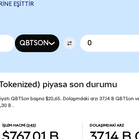
INE EŞITTIR
QBTSON
okenized) piyasa son durumu
yatı QBTSon başına $20,65. Dolaşımdaki arzı 37,14 B QBTSon
30 B .
İŞLEM HACMI
(24S)
DOLAŞIMDAKI ARZ
$767,01 B
37,14 B