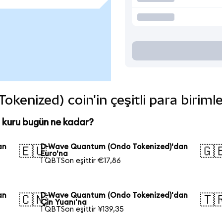
enized) coin'in çeşitli para biriml
kuru bugün ne kadar?
an
D-Wave Quantum (Ondo Tokenized)'dan
🇪🇺
🇬
Euro'na
1 QBTSon eşittir €17,86
an
D-Wave Quantum (Ondo Tokenized)'dan
🇨🇳
🇹
Çin Yuanı'na
1 QBTSon eşittir ¥139,35