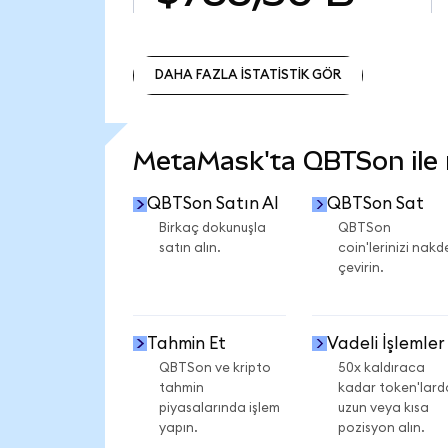
DAHA FAZLA İSTATİSTİK GÖR
DAHA FAZLA İSTATİSTİK GÖR
MetaMask'ta QBTSon ile n
QBTSon Satın Al
QBTSon Sat
Birkaç dokunuşla
QBTSon
satın alın.
coin'lerinizi nakd
çevirin.
Tahmin Et
Vadeli İşlemler
QBTSon ve kripto
50x kaldıraca
tahmin
kadar token'lard
piyasalarında işlem
uzun veya kısa
yapın.
pozisyon alın.