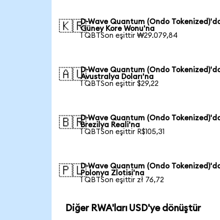
D-Wave Quantum (Ondo Tokenized)'d
🇰🇷
Güney Kore Wonu'na
1 QBTSon eşittir ₩29.079,84
D-Wave Quantum (Ondo Tokenized)'d
🇦🇺
Avustralya Doları'na
1 QBTSon eşittir $29,22
D-Wave Quantum (Ondo Tokenized)'d
🇧🇷
Brezilya Reali'na
1 QBTSon eşittir R$105,31
D-Wave Quantum (Ondo Tokenized)'d
🇵🇱
Polonya Zlotisi'na
1 QBTSon eşittir zł 76,72
Diğer RWA'ları USD'ye dönüştür