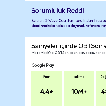
Sorumluluk Reddi
Bu ürün D-Wave Quantum tarafından ihraç edil
ticari markalar yalnızca dayanak referans var
Saniyeler içinde QBTSon 
MetaMask'ta QBTSon satın alın, satın, takas ed
Google Play
Puan
İndirme
Değ
4.4
10M+
4