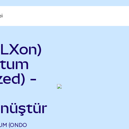
ci
FLXon)
ntum
ed) -
önüştür
UM (ONDO