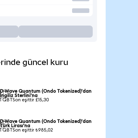
erinde güncel kuru
D-Wave Quantum (Ondo Tokenized)'dan

İngiliz Sterlini'na
1 QBTSon eşittir £15,30
D-Wave Quantum (Ondo Tokenized)'dan

Türk Lirası'na
1 QBTSon eşittir ₺985,02