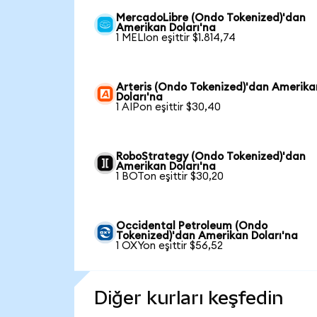
MercadoLibre (Ondo Tokenized)'dan
Amerikan Doları'na
1 MELIon eşittir $1.814,74
Arteris (Ondo Tokenized)'dan Amerika
Doları'na
1 AIPon eşittir $30,40
RoboStrategy (Ondo Tokenized)'dan
Amerikan Doları'na
1 BOTon eşittir $30,20
Occidental Petroleum (Ondo
Tokenized)'dan Amerikan Doları'na
1 OXYon eşittir $56,52
Diğer kurları keşfedin