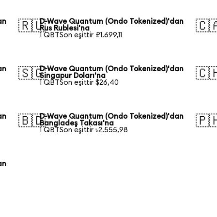
an
D-Wave Quantum (Ondo Tokenized)'dan
🇷🇺
🇨
Rus Rublesi'na
1 QBTSon eşittir ₽1.699,11
an
D-Wave Quantum (Ondo Tokenized)'dan
🇸🇬
🇨
Singapur Doları'na
1 QBTSon eşittir $26,40
an
D-Wave Quantum (Ondo Tokenized)'dan
🇧🇩
🇵
Bangladeş Takası'na
1 QBTSon eşittir ৳2.555,98
an