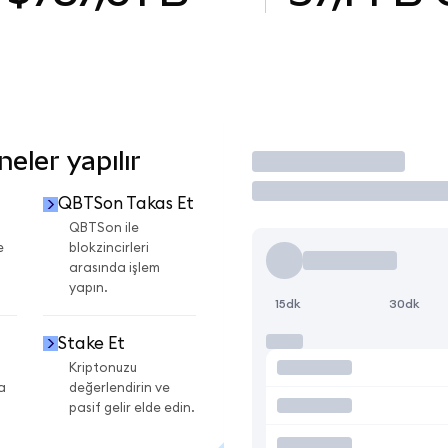
eler yapılır
İşlem Yap
QBTSon Takas Et
QBTSon ile
e
blokzincirleri
arasında işlem
yapın.
15dk
30dk
Stake Et
Kriptonuzu
a
değerlendirin ve
pasif gelir elde edin.