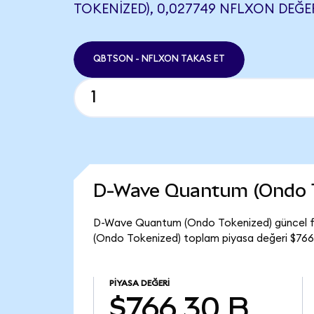
TOKENIZED), 0,027749 NFLXON DEĞER
QBTSON - NFLXON TAKAS ET
D-Wave Quantum (Ondo T
D-Wave Quantum (Ondo Tokenized) güncel fi
(Ondo Tokenized) toplam piyasa değeri $766,
PIYASA DEĞERI
$766,30 B