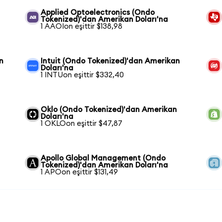
Applied Optoelectronics (Ondo
Tokenized)'dan Amerikan Doları'na
1 AAOIon eşittir $138,98
n
Intuit (Ondo Tokenized)'dan Amerikan
Doları'na
1 INTUon eşittir $332,40
Oklo (Ondo Tokenized)'dan Amerikan
Doları'na
1 OKLOon eşittir $47,87
Apollo Global Management (Ondo
Tokenized)'dan Amerikan Doları'na
1 APOon eşittir $131,49