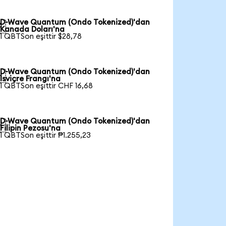
D-Wave Quantum (Ondo Tokenized)'dan

Kanada Doları'na
1 QBTSon eşittir $28,78
D-Wave Quantum (Ondo Tokenized)'dan

İsviçre Frangı'na
1 QBTSon eşittir CHF 16,68
D-Wave Quantum (Ondo Tokenized)'dan

Filipin Pezosu'na
1 QBTSon eşittir ₱1.255,23