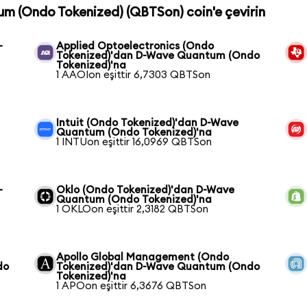
um (Ondo Tokenized) (QBTSon) coin'e çevirin
-
Applied Optoelectronics (Ondo
Tokenized)'dan D-Wave Quantum (Ondo
Tokenized)'na
1 AAOIon eşittir 6,7303 QBTSon
Intuit (Ondo Tokenized)'dan D-Wave
Quantum (Ondo Tokenized)'na
1 INTUon eşittir 16,0969 QBTSon
-
Oklo (Ondo Tokenized)'dan D-Wave
Quantum (Ondo Tokenized)'na
1 OKLOon eşittir 2,3182 QBTSon
Apollo Global Management (Ondo
do
Tokenized)'dan D-Wave Quantum (Ondo
Tokenized)'na
1 APOon eşittir 6,3676 QBTSon