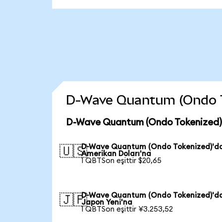
D-Wave Quantum (Ondo Tok
D-Wave Quantum (Ondo Tokenized) 
D-Wave Quantum (Ondo Tokenized)'d
🇺🇸
Amerikan Doları'na
1 QBTSon eşittir $20,65
D-Wave Quantum (Ondo Tokenized)'d
🇯🇵
Japon Yeni'na
1 QBTSon eşittir ¥3.253,52