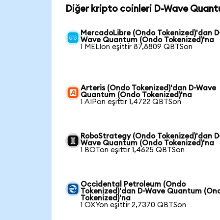
Diğer kripto coinleri D-Wave Quant
MercadoLibre (Ondo Tokenized)'dan D
Wave Quantum (Ondo Tokenized)'na
1 MELIon eşittir 87,8809 QBTSon
Arteris (Ondo Tokenized)'dan D-Wave
Quantum (Ondo Tokenized)'na
1 AIPon eşittir 1,4722 QBTSon
RoboStrategy (Ondo Tokenized)'dan D
Wave Quantum (Ondo Tokenized)'na
1 BOTon eşittir 1,4625 QBTSon
Occidental Petroleum (Ondo
Tokenized)'dan D-Wave Quantum (On
Tokenized)'na
1 OXYon eşittir 2,7370 QBTSon