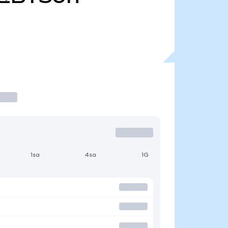
1sa
4sa
1G