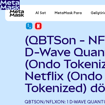
Al Sat
MetaMask Para
Geliştiri
(QBTSon - N
D-Wave Qua
(Ondo Tokeniz
Netflix (Ondo
Tokenized) d
QBTSON/NFLXON: 1 D-WAVE QUANT