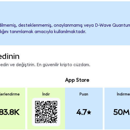
memiş, desteklenmemiş, onaylanmamış veya D-Wave Quantum ile il
lığını tanımlamak amacıyla kullanılmaktadır.
edinin
in ve değiştirin. En güvenilir kripto cüzdanı.
App Store
erlendirme
İndir
Puan
İndirme
83.8K
4.7
50M