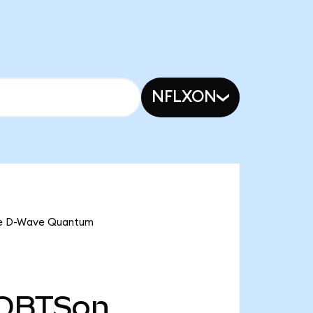
NFLXON
 ve D-Wave Quantum
QBTSon