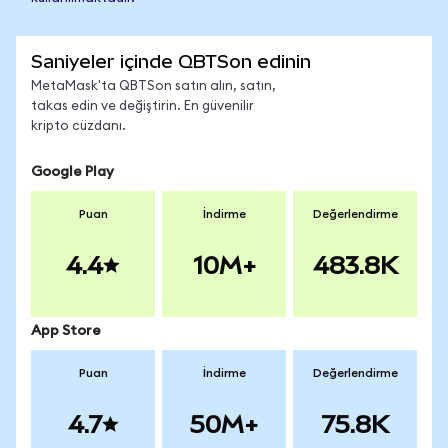
Saniyeler içinde QBTSon edinin
MetaMask'ta QBTSon satın alın, satın,
takas edin ve değiştirin. En güvenilir
kripto cüzdanı.
Google Play
Puan
İndirme
Değerlendirme
4.4
10M+
483.8K
App Store
Puan
İndirme
Değerlendirme
4.7
50M+
75.8K