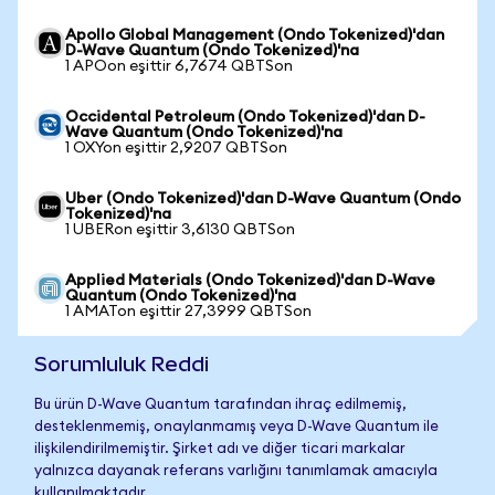
Apollo Global Management (Ondo Tokenized)'dan
D-Wave Quantum (Ondo Tokenized)'na
1 APOon eşittir 6,7674 QBTSon
Occidental Petroleum (Ondo Tokenized)'dan D-
Wave Quantum (Ondo Tokenized)'na
1 OXYon eşittir 2,9207 QBTSon
Uber (Ondo Tokenized)'dan D-Wave Quantum (Ondo
Tokenized)'na
1 UBERon eşittir 3,6130 QBTSon
Applied Materials (Ondo Tokenized)'dan D-Wave
Quantum (Ondo Tokenized)'na
1 AMATon eşittir 27,3999 QBTSon
Sorumluluk Reddi
Bu ürün D-Wave Quantum tarafından ihraç edilmemiş,
desteklenmemiş, onaylanmamış veya D-Wave Quantum ile
ilişkilendirilmemiştir. Şirket adı ve diğer ticari markalar
yalnızca dayanak referans varlığını tanımlamak amacıyla
kullanılmaktadır.