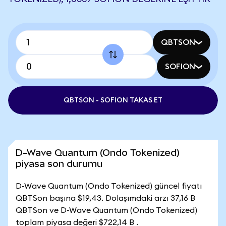
QBTSON
SOFION
QBTSON - SOFION TAKAS ET
D-Wave Quantum (Ondo Tokenized)
piyasa son durumu
D-Wave Quantum (Ondo Tokenized) güncel fiyatı
QBTSon başına $19,43. Dolaşımdaki arzı 37,16 B
QBTSon ve D-Wave Quantum (Ondo Tokenized)
toplam piyasa değeri $722,14 B .