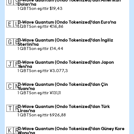
D-Wave Quantum (Ondo Tokenized)'dan Amerikan
🇺🇸
Doları'na
1 QBTSon eşittir $19,43
D-Wave Quantum (Ondo Tokenized)'dan Euro'na
🇪🇺
1 QBTSon eşittir €16,86
D-Wave Quantum (Ondo Tokenized)'dan İngiliz
🇬🇧
Sterlini'na
1 QBTSon eşittir £14,44
D-Wave Quantum (Ondo Tokenized)'dan Japon
🇯🇵
Yeni'na
1 QBTSon eşittir ¥3.077,3
D-Wave Quantum (Ondo Tokenized)'dan Çin
🇨🇳
Yuanı'na
1 QBTSon eşittir ¥131,11
D-Wave Quantum (Ondo Tokenized)'dan Türk
🇹🇷
Lirası'na
1 QBTSon eşittir ₺926,88
D-Wave Quantum (Ondo Tokenized)'dan Güney Kore
🇰🇷
Wonu'na