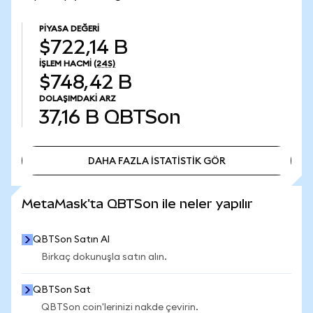
PIYASA DEĞERI
$722,14 B
İŞLEM HACMI
(24S)
$748,42 B
DOLAŞIMDAKI ARZ
37,16 B
QBTSon
DAHA FAZLA İSTATİSTİK GÖR
DAHA FAZLA İSTATİSTİK GÖR
MetaMask'ta QBTSon ile neler yapılır
QBTSon Satın Al
Birkaç dokunuşla satın alın.
QBTSon Sat
QBTSon coin'lerinizi nakde çevirin.