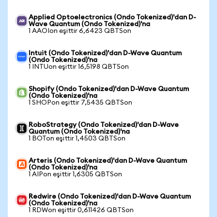
Applied Optoelectronics (Ondo Tokenized)'dan D-
Wave Quantum (Ondo Tokenized)'na
1 AAOIon eşittir 6,6423 QBTSon
Intuit (Ondo Tokenized)'dan D-Wave Quantum
(Ondo Tokenized)'na
1 INTUon eşittir 16,5198 QBTSon
Shopify (Ondo Tokenized)'dan D-Wave Quantum
(Ondo Tokenized)'na
1 SHOPon eşittir 7,5435 QBTSon
RoboStrategy (Ondo Tokenized)'dan D-Wave
Quantum (Ondo Tokenized)'na
1 BOTon eşittir 1,4503 QBTSon
Arteris (Ondo Tokenized)'dan D-Wave Quantum
(Ondo Tokenized)'na
1 AIPon eşittir 1,6305 QBTSon
Redwire (Ondo Tokenized)'dan D-Wave Quantum
(Ondo Tokenized)'na
1 RDWon eşittir 0,611426 QBTSon