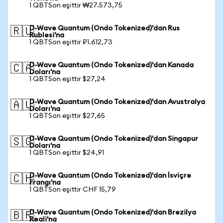
1 QBTSon eşittir ₩27.573,75
D-Wave Quantum (Ondo Tokenized)'dan Rus
🇷🇺
Rublesi'na
1 QBTSon eşittir ₽1.612,73
D-Wave Quantum (Ondo Tokenized)'dan Kanada
🇨🇦
Doları'na
1 QBTSon eşittir $27,24
D-Wave Quantum (Ondo Tokenized)'dan Avustralya
🇦🇺
Doları'na
1 QBTSon eşittir $27,65
D-Wave Quantum (Ondo Tokenized)'dan Singapur
🇸🇬
Doları'na
1 QBTSon eşittir $24,91
D-Wave Quantum (Ondo Tokenized)'dan İsviçre
🇨🇭
Frangı'na
1 QBTSon eşittir CHF 15,79
D-Wave Quantum (Ondo Tokenized)'dan Brezilya
🇧🇷
Reali'na