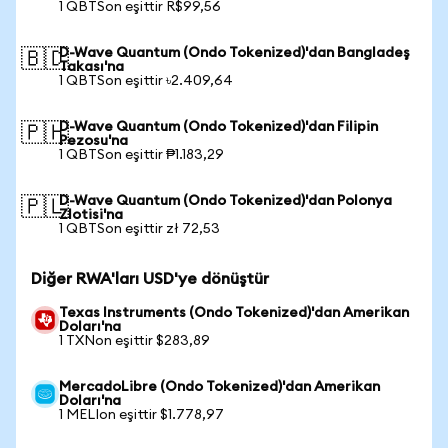
1 QBTSon eşittir R$99,56
D-Wave Quantum (Ondo Tokenized)'dan Bangladeş
🇧🇩
Takası'na
1 QBTSon eşittir ৳2.409,64
D-Wave Quantum (Ondo Tokenized)'dan Filipin
🇵🇭
Pezosu'na
1 QBTSon eşittir ₱1.183,29
D-Wave Quantum (Ondo Tokenized)'dan Polonya
🇵🇱
Zlotisi'na
1 QBTSon eşittir zł 72,53
Diğer RWA'ları USD'ye dönüştür
Texas Instruments (Ondo Tokenized)'dan Amerikan
Doları'na
1 TXNon eşittir $283,89
MercadoLibre (Ondo Tokenized)'dan Amerikan
Doları'na
1 MELIon eşittir $1.778,97