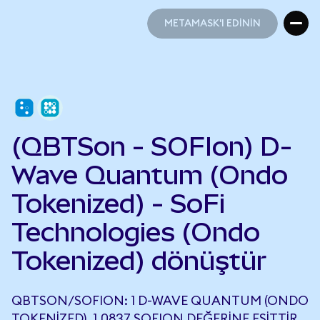
METAMASK'I EDİNİN
METAMASK'I EDİNİN
(QBTSon - SOFIon) D-
Wave Quantum (Ondo
Tokenized) - SoFi
Technologies (Ondo
Tokenized) dönüştür
QBTSON/SOFION: 1 D-WAVE QUANTUM (ONDO
TOKENIZED), 1,0837 SOFION DEĞERINE EŞITTIR