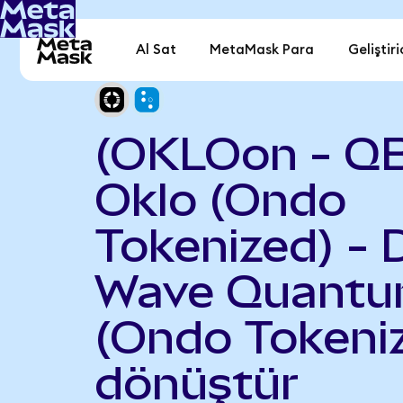
Al Sat
MetaMask Para
Geliştiri
(OKLOon - Q
Oklo (Ondo
Tokenized) - 
Wave Quant
(Ondo Tokeni
dönüştür