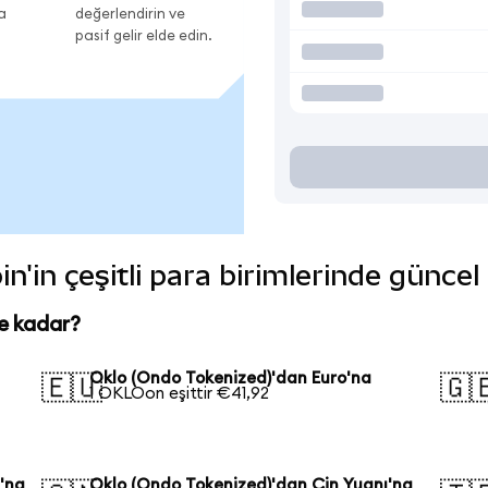
a
değerlendirin ve
pasif gelir elde edin.
n'in çeşitli para birimlerinde güncel
e kadar?
Oklo (Ondo Tokenized)'dan Euro'na
🇪🇺
🇬
1 OKLOon eşittir €41,92
'na
Oklo (Ondo Tokenized)'dan Çin Yuanı'na