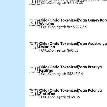
🇯🇵
1 OKLOon eşittir ¥7.647,37
Oklo (Ondo Tokenized)'dan Güney Kor
🇰🇷
Wonu'na
1 OKLOon eşittir ₩68.227,56
Oklo (Ondo Tokenized)'dan Avustralya
🇦🇺
Doları'na
1 OKLOon eşittir $68,58
Oklo (Ondo Tokenized)'dan Brezilya
🇧🇷
Reali'na
1 OKLOon eşittir R$247,04
Oklo (Ondo Tokenized)'dan Polonya
🇵🇱
Zlotisi'na
1 OKLOon eşittir zł 180,19