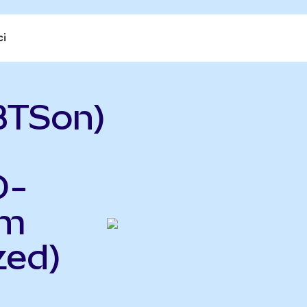
ci
BTSon)
D-
um
zed)