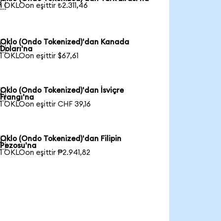

1 OKLOon eşittir ₺2.311,46
Oklo (Ondo Tokenized)'dan Kanada

Doları'na
1 OKLOon eşittir $67,61
Oklo (Ondo Tokenized)'dan İsviçre

Frangı'na
1 OKLOon eşittir CHF 39,16
Oklo (Ondo Tokenized)'dan Filipin

Pezosu'na
1 OKLOon eşittir ₱2.941,82