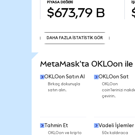
PIYASA DEĞERI
İ
$673,79 B
DAHA FAZLA İSTATİSTİK GÖR
DAHA FAZLA İSTATİSTİK GÖR
MetaMask'ta OKLOon ile n
OKLOon Satın Al
OKLOon Sat
Birkaç dokunuşla
OKLOon
satın alın.
coin'lerinizi nakd
çevirin.
Tahmin Et
Vadeli İşlemler
OKLOon ve kripto
50x kaldıraca