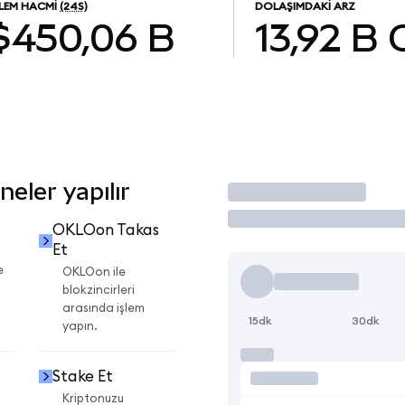
ŞLEM HACMI
(24S)
DOLAŞIMDAKI ARZ
$450,06 B
13,92 B
eler yapılır
İşlem Yap
OKLOon Takas
Et
e
OKLOon ile
blokzincirleri
arasında işlem
15dk
30dk
yapın.
Stake Et
Kriptonuzu