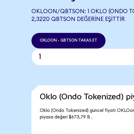
OKLOON/QBTSON: 1 OKLO (ONDO TO
2,3220 QBTSON DEĞERINE EŞITTIR
OKLOON - QBTSON TAKAS ET
Oklo (Ondo Tokenized) p
Oklo (Ondo Tokenized) güncel fiyatı OKLOon
piyasa değeri $673,79 B .