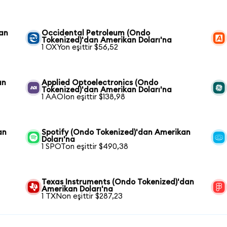
kan
Occidental Petroleum (Ondo
Tokenized)'dan Amerikan Doları'na
1 OXYon eşittir $56,52
an
Applied Optoelectronics (Ondo
Tokenized)'dan Amerikan Doları'na
1 AAOIon eşittir $138,98
an
Spotify (Ondo Tokenized)'dan Amerikan
Doları'na
1 SPOTon eşittir $490,38
Texas Instruments (Ondo Tokenized)'dan
Amerikan Doları'na
1 TXNon eşittir $287,23