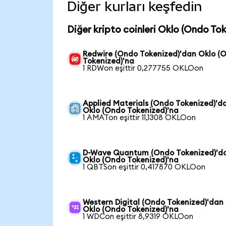
Diğer kurları keşfedin
Diğer kripto coinleri Oklo (Ondo To
Redwire (Ondo Tokenized)'dan Oklo (
Tokenized)'na
1 RDWon eşittir 0,277755 OKLOon
Applied Materials (Ondo Tokenized)'d
Oklo (Ondo Tokenized)'na
1 AMATon eşittir 11,1308 OKLOon
D-Wave Quantum (Ondo Tokenized)'d
Oklo (Ondo Tokenized)'na
1 QBTSon eşittir 0,417870 OKLOon
Western Digital (Ondo Tokenized)'dan
Oklo (Ondo Tokenized)'na
1 WDCon eşittir 8,9319 OKLOon