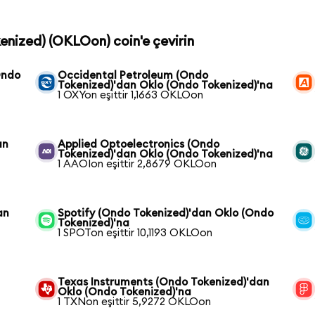
kenized) (OKLOon) coin'e çevirin
Ondo
Occidental Petroleum (Ondo
Tokenized)'dan Oklo (Ondo Tokenized)'na
1 OXYon eşittir 1,1663 OKLOon
an
Applied Optoelectronics (Ondo
Tokenized)'dan Oklo (Ondo Tokenized)'na
1 AAOIon eşittir 2,8679 OKLOon
an
Spotify (Ondo Tokenized)'dan Oklo (Ondo
Tokenized)'na
1 SPOTon eşittir 10,1193 OKLOon
Texas Instruments (Ondo Tokenized)'dan
Oklo (Ondo Tokenized)'na
1 TXNon eşittir 5,9272 OKLOon