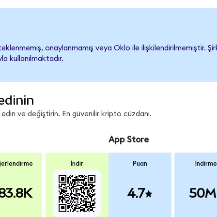
klenmemiş, onaylanmamış veya Oklo ile ilişkilendirilmemiştir. Şirk
a kullanılmaktadır.
edinin
in ve değiştirin. En güvenilir kripto cüzdanı.
App Store
erlendirme
İndir
Puan
İndirme
83.8K
4.7
50M