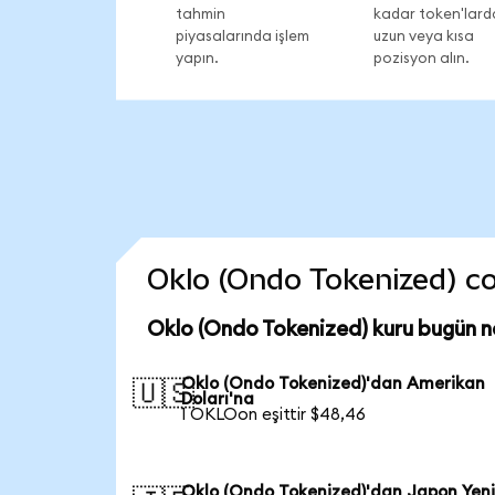
tahmin
kadar token'lard
piyasalarında işlem
uzun veya kısa
yapın.
pozisyon alın.
Oklo (Ondo Tokenized) coi
Oklo (Ondo Tokenized) kuru bugün n
Oklo (Ondo Tokenized)'dan Amerikan
🇺🇸
Doları'na
1 OKLOon eşittir $48,46
Oklo (Ondo Tokenized)'dan Japon Yeni