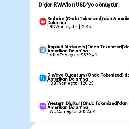
Diğer RWA'ları USD'ye dönüştür
Redwire (Ondo Tokenized)'dan Ameri
Doları'na
1 RDWon eşittir $13,46
Applied Materials (Ondo Tokenized)'d
Amerikan Doları'na
1 AMATon eşittir $539,40
D-Wave Quantum (Ondo Tokenized)'d
Amerikan Doları'na
1 QBTSon eşittir $20,25
Western Digital (Ondo Tokenized)'dan
Amerikan Doları'na
1 WDCon eşittir $432,84