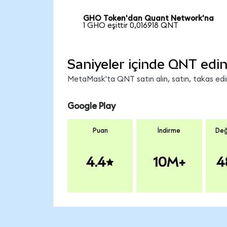
GHO Token'dan Quant Network'na
1 GHO eşittir 0,016918 QNT
Saniyeler içinde QNT edin
MetaMask'ta QNT satın alın, satın, takas edin 
Google Play
Puan
İndirme
Değ
4.4
10M+
4