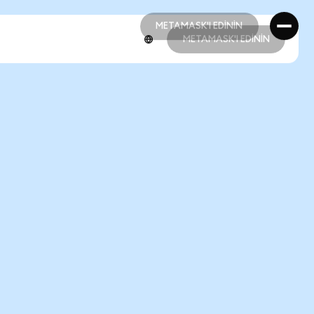
METAMASK'I EDİNİN
METAMASK'I EDİNİN
METAMASK'I EDİNİN
METAMASK'I EDİNİN