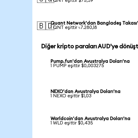
1 QNT eşittir $75,39
Quant Network'dan Bangladeş Takası
🇧🇩
1 QNT eşittir ৳7.280,18
Diğer kripto paraları AUD'ye dönüş
Pump.fun'dan Avustralya Doları'na
1 PUMP eşittir $0,003275
NEXO'dan Avustralya Doları'na
1 NEXO eşittir $1,03
Worldcoin'dan Avustralya Doları'na
1 WLD eşittir $0,435