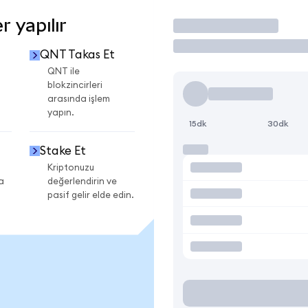
 yapılır
İşlem Yap
QNT Takas Et
QNT ile
blokzincirleri
arasında işlem
yapın.
15dk
30dk
Stake Et
Kriptonuzu
a
değerlendirin ve
pasif gelir elde edin.