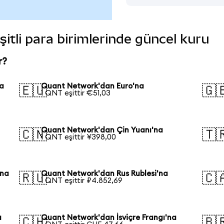
itli para birimlerinde güncel kuru
r?
na
Quant Network'dan Euro'na
🇪🇺
🇬
1 QNT eşittir €51,03
Quant Network'dan Çin Yuanı'na
🇨🇳
🇹
1 QNT eşittir ¥398,00
'na
Quant Network'dan Rus Rublesi'na
🇷🇺
🇨
1 QNT eşittir ₽4.852,69
a
Quant Network'dan İsviçre Frangı'na
🇨🇭
🇧