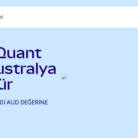
ci
Quant
stralya
ür
01 AUD DEĞERINE