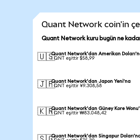
Quant Network coin'in çeş
Quant Network kuru bugün ne kada
Quant Network'dan Amerikan Doları'
🇺🇸
1 QNT eşittir $58,99
Quant Network'dan Japon Yeni'na
🇯🇵
1 QNT eşittir ¥9.308,58
Quant Network'dan Güney Kore Wonu
🇰🇷
1 QNT eşittir ₩83.048,42
Quant Network'dan Singapur Doları'n
🇸🇬