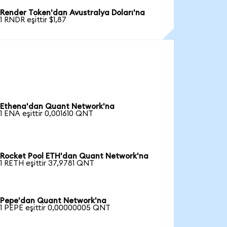
Render Token'dan Avustralya Doları'na
1 RNDR eşittir $1,87
Ethena'dan Quant Network'na
1 ENA eşittir 0,001610 QNT
Rocket Pool ETH'dan Quant Network'na
1 RETH eşittir 37,9781 QNT
Pepe'dan Quant Network'na
1 PEPE eşittir 0,00000005 QNT