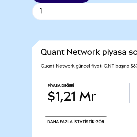
Quant Network piyasa s
Quant Network güncel fiyatı QNT başına $83
PIYASA DEĞERI
$1,21 Mr
DAHA FAZLA İSTATİSTİK GÖR
DAHA FAZLA İSTATİSTİK GÖR