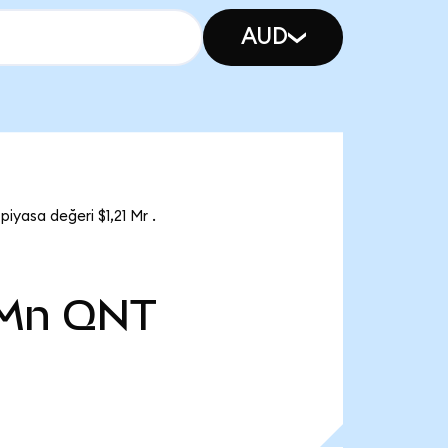
AUD
yasa değeri $1,21 Mr .
 Mn
QNT