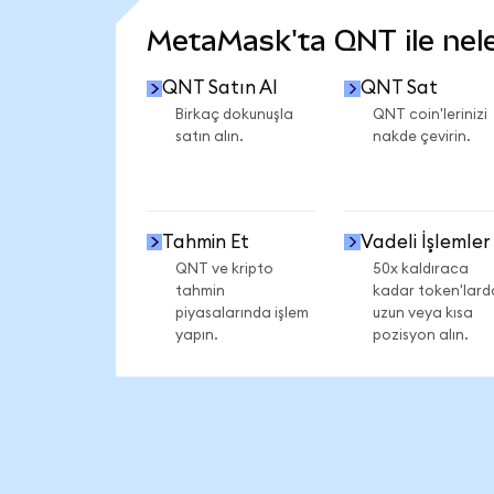
MetaMask'ta QNT ile neler
QNT Satın Al
QNT Sat
Birkaç dokunuşla
QNT coin'lerinizi
satın alın.
nakde çevirin.
Tahmin Et
Vadeli İşlemler
QNT ve kripto
50x kaldıraca
tahmin
kadar token'lard
piyasalarında işlem
uzun veya kısa
yapın.
pozisyon alın.