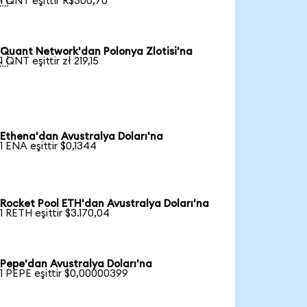
1 QNT eşittir R$300,70
Quant Network'dan Polonya Zlotisi'na

1 QNT eşittir zł 219,15
Ethena'dan Avustralya Doları'na
1 ENA eşittir $0,1344
Rocket Pool ETH'dan Avustralya Doları'na
1 RETH eşittir $3.170,04
Pepe'dan Avustralya Doları'na
1 PEPE eşittir $0,00000399