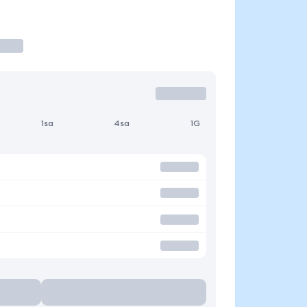
1sa
4sa
1G