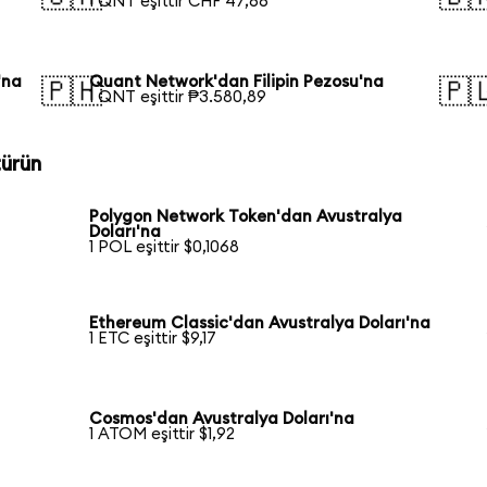
1 QNT eşittir CHF 47,66
'na
Quant Network'dan Filipin Pezosu'na
🇵🇭
🇵
1 QNT eşittir ₱3.580,89
türün
Polygon Network Token'dan Avustralya
Doları'na
1 POL eşittir $0,1068
Ethereum Classic'dan Avustralya Doları'na
1 ETC eşittir $9,17
Cosmos'dan Avustralya Doları'na
1 ATOM eşittir $1,92