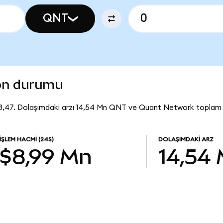
QNT
on durumu
,47. Dolaşımdaki arzı 14,54 Mn QNT ve Quant Network toplam pi
İŞLEM HACMI
(24S)
DOLAŞIMDAKI ARZ
$8,99 Mn
14,54