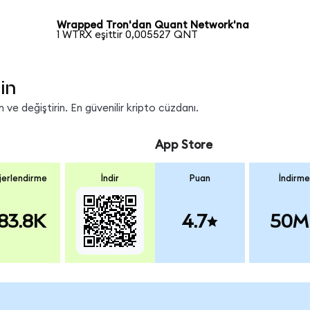
Wrapped Tron'dan Quant Network'na
1 WTRX eşittir 0,005527 QNT
in
ve değiştirin. En güvenilir kripto cüzdanı.
App Store
erlendirme
İndir
Puan
İndirme
83.8K
4.7
50M