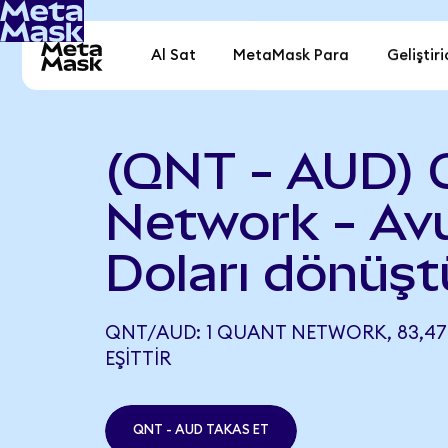
Al Sat
MetaMask Para
Geliştiri
(QNT - AUD) 
Network - Avu
Doları dönüşt
QNT/AUD: 1 QUANT NETWORK, 83,47
EŞITTIR
QNT - AUD TAKAS ET