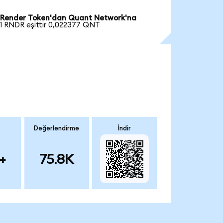
Render Token'dan Quant Network'na
1 RNDR eşittir 0,022377 QNT
Değerlendirme
İndir
+
75.8K