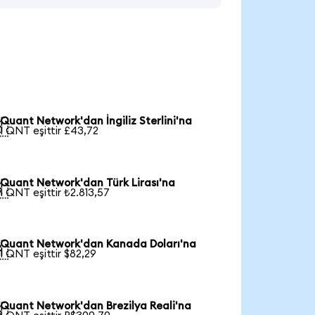
Quant Network'dan İngiliz Sterlini'na

1 QNT eşittir £43,72
Quant Network'dan Türk Lirası'na

1 QNT eşittir ₺2.813,57
Quant Network'dan Kanada Doları'na

1 QNT eşittir $82,29
Quant Network'dan Brezilya Reali'na
