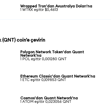
Wrapped Tron'dan Avustralya Doları'na
1 WTRX eşittir $0,4613
 (QNT) coin'e çevirin
Polygon Network Token'dan Quant
Network'na
1 POL eşittir 0,001280 QNT
Ethereum Classic'dan Quant Network'na
1 ETC eşittir 0,109853 QNT
Cosmos'dan Quant Network'na
1 ATOM eşittir 0,023056 QNT