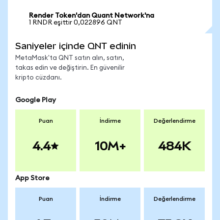
Render Token'dan Quant Network'na
1 RNDR eşittir 0,022896 QNT
Saniyeler içinde QNT edinin
MetaMask'ta QNT satın alın, satın,
takas edin ve değiştirin. En güvenilir
kripto cüzdanı.
Google Play
Puan
İndirme
Değerlendirme
4.4
10M+
484K
App Store
Puan
İndirme
Değerlendirme