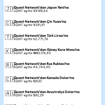
Quant Network'dan Japon Yeni'na
🇯🇵
1 QNT eşittir ¥9.189,54
Quant Network'dan Çin Yuanı'na
🇨🇳
1 QNT eşittir ¥391,91
Quant Network'dan Türk Lirası'na
🇹🇷
1 QNT eşittir ₺2.771,76
Quant Network'dan Güney Kore Wonu'na
🇰🇷
1 QNT eşittir ₩82.176,93
Quant Network'dan Rus Rublesi'na
🇷🇺
1 QNT eşittir ₽4.744,90
Quant Network'dan Kanada Doları'na
🇨🇦
1 QNT eşittir $81,10
Quant Network'dan Avustralya Doları'na
🇦🇺
1 QNT eşittir $82,29