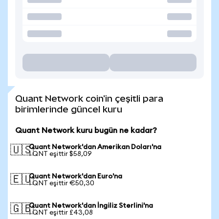
Quant Network coin'in çeşitli para
birimlerinde güncel kuru
Quant Network kuru bugün ne kadar?
Quant Network'dan Amerikan Doları'na
🇺🇸
1 QNT eşittir $58,09
Quant Network'dan Euro'na
🇪🇺
1 QNT eşittir €50,30
Quant Network'dan İngiliz Sterlini'na
🇬🇧
1 QNT eşittir £43,08