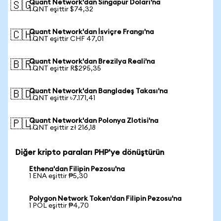
Quant Network'dan Singapur Doları'na
🇸🇬
1 QNT eşittir $74,32
Quant Network'dan İsviçre Frangı'na
🇨🇭
1 QNT eşittir CHF 47,01
Quant Network'dan Brezilya Reali'na
🇧🇷
1 QNT eşittir R$295,35
Quant Network'dan Bangladeş Takası'na
🇧🇩
1 QNT eşittir ৳7.171,41
Quant Network'dan Polonya Zlotisi'na
🇵🇱
1 QNT eşittir zł 216,18
Diğer kripto paraları PHP'ye dönüştürün
Ethena'dan Filipin Pezosu'na
1 ENA eşittir ₱5,30
Polygon Network Token'dan Filipin Pezosu'na
1 POL eşittir ₱4,70