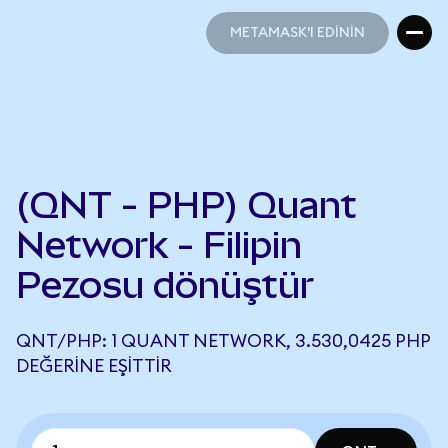
METAMASK'I EDİNİN
METAMASK'I EDİNİN
(QNT - PHP) Quant
Network - Filipin
Pezosu dönüştür
QNT/PHP: 1 QUANT NETWORK, 3.530,0425 PHP
DEĞERINE EŞITTIR