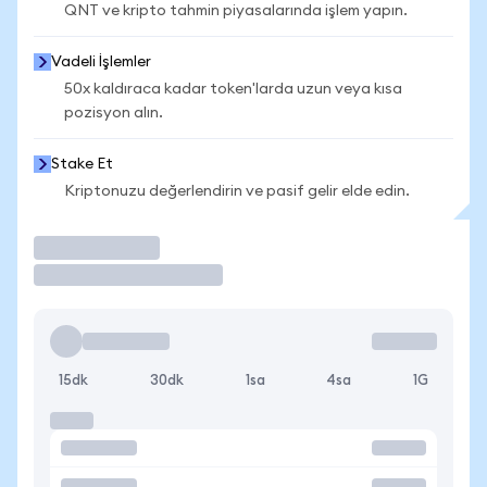
QNT ve kripto tahmin piyasalarında işlem yapın.
Vadeli İşlemler
50x kaldıraca kadar token'larda uzun veya kısa
pozisyon alın.
Stake Et
Kriptonuzu değerlendirin ve pasif gelir elde edin.
İşlem Yap
15dk
30dk
1sa
4sa
1G