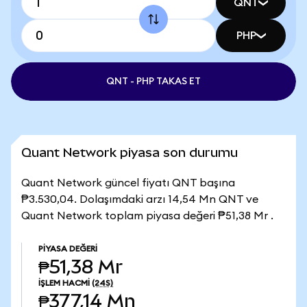
QNT
PHP
QNT - PHP TAKAS ET
Quant Network piyasa son durumu
Quant Network güncel fiyatı QNT başına
₱3.530,04. Dolaşımdaki arzı 14,54 Mn QNT ve
Quant Network toplam piyasa değeri ₱51,38 Mr .
PIYASA DEĞERI
₱51,38 Mr
İŞLEM HACMI
(24S)
₱377,14 Mn