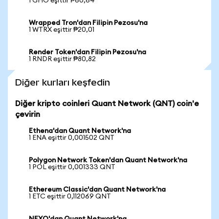
1 GHO eşittir ₱60,64
Wrapped Tron'dan Filipin Pezosu'na
1 WTRX eşittir ₱20,01
Render Token'dan Filipin Pezosu'na
1 RNDR eşittir ₱80,82
Diğer kurları keşfedin
Diğer kripto coinleri Quant Network (QNT) coin'e
çevirin
Ethena'dan Quant Network'na
1 ENA eşittir 0,001502 QNT
Polygon Network Token'dan Quant Network'na
1 POL eşittir 0,001333 QNT
Ethereum Classic'dan Quant Network'na
1 ETC eşittir 0,112069 QNT