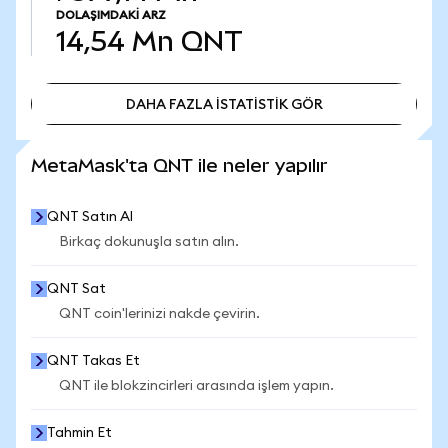
DOLAŞIMDAKI ARZ
14,54 Mn
QNT
DAHA FAZLA İSTATİSTİK GÖR
DAHA FAZLA İSTATİSTİK GÖR
MetaMask'ta QNT ile neler yapılır
QNT Satın Al
Birkaç dokunuşla satın alın.
QNT Sat
QNT coin'lerinizi nakde çevirin.
QNT Takas Et
QNT ile blokzincirleri arasında işlem yapın.
Tahmin Et