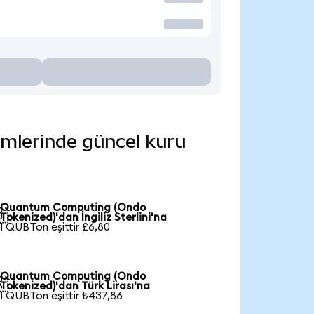
imlerinde güncel kuru
Quantum Computing (Ondo

Tokenized)'dan İngiliz Sterlini'na
1 QUBTon eşittir £6,80
Quantum Computing (Ondo

Tokenized)'dan Türk Lirası'na
1 QUBTon eşittir ₺437,86