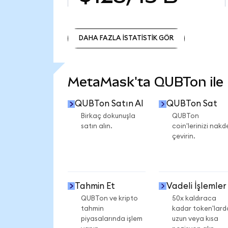
DAHA FAZLA İSTATİSTİK GÖR
DAHA FAZLA İSTATİSTİK GÖR
MetaMask'ta QUBTon ile n
QUBTon Satın Al
QUBTon Sat
Birkaç dokunuşla
QUBTon
satın alın.
coin'lerinizi nakd
çevirin.
Tahmin Et
Vadeli İşlemler
QUBTon ve kripto
50x kaldıraca
tahmin
kadar token'lard
piyasalarında işlem
uzun veya kısa