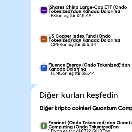
iShares China Large-Cap ETF (Ondo
Tokenized)'dan Kanada Doları'na
1 FXIon eşittir $48,49
US Copper Index Fund (Ondo
Tokenized)'dan Kanada Doları'na
1 CPERon eşittir $55,84
Fluence Energy (Ondo Tokenized)'dan
Kanada Doları'na
1 FLNCon eşittir $18,44
Diğer kurları keşfedin
Diğer kripto coinleri Quantum Comp
Fabrinet (Ondo Tokenized)'dan Quan
Computing (Ondo Tokenized)'na
1 FNon eşittir 61,0722 QUBTon