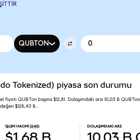
ŞITTIR
QUBTON
o Tokenized) piyasa son durumu
 fiyatı QUBTon başına $12,81. Dolaşımdaki arzı 10,03 B QUBTo
eğeri $128,43 B .
İŞLEM HACMI
(24S)
DOLAŞIMDAKI ARZ
$1,68 B
10,03 B