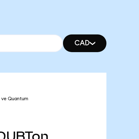
CAD
n ve Quantum
QUBTon