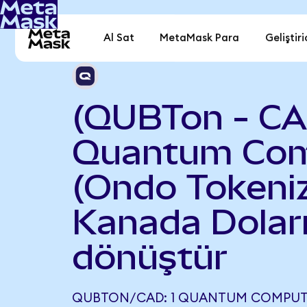
Al Sat
MetaMask Para
Geliştiri
(QUBTon - CA
Quantum Com
(Ondo Tokeniz
Kanada Dolar
dönüştür
QUBTON/CAD: 1 QUANTUM COMPUT