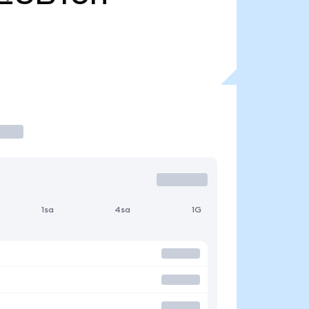
1sa
4sa
1G