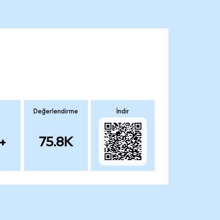
Değerlendirme
İndir
+
75.8K