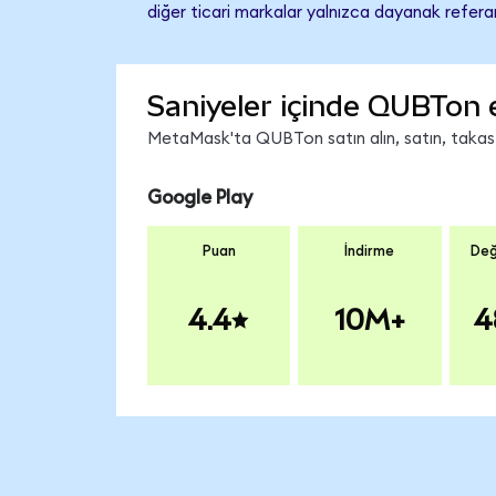
diğer ticari markalar yalnızca dayanak referan
Saniyeler içinde QUBTon 
MetaMask'ta QUBTon satın alın, satın, takas ed
Google Play
Puan
İndirme
Değ
4.4
10M+
4