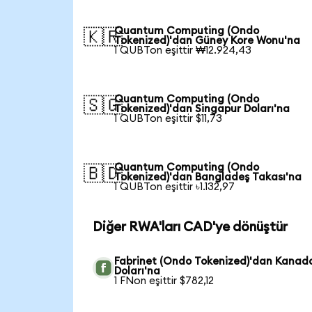
Quantum Computing (Ondo
🇰🇷
Tokenized)'dan Güney Kore Wonu'na
1 QUBTon eşittir ₩12.924,43
Quantum Computing (Ondo
🇸🇬
Tokenized)'dan Singapur Doları'na
1 QUBTon eşittir $11,73
Quantum Computing (Ondo
🇧🇩
Tokenized)'dan Bangladeş Takası'na
1 QUBTon eşittir ৳1.132,97
Diğer RWA'ları CAD'ye dönüştür
Fabrinet (Ondo Tokenized)'dan Kanad
Doları'na
1 FNon eşittir $782,12