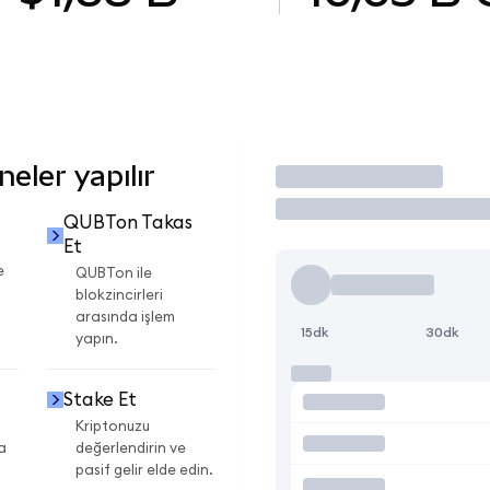
eler yapılır
İşlem Yap
QUBTon Takas
Et
e
QUBTon ile
blokzincirleri
arasında işlem
15dk
30dk
yapın.
Stake Et
Kriptonuzu
a
değerlendirin ve
pasif gelir elde edin.