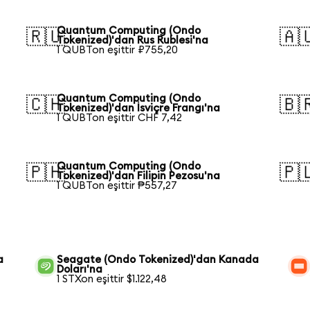
Quantum Computing (Ondo
🇷🇺
🇦
Tokenized)'dan Rus Rublesi'na
1 QUBTon eşittir ₽755,20
Quantum Computing (Ondo
🇨🇭
🇧
Tokenized)'dan İsviçre Frangı'na
1 QUBTon eşittir CHF 7,42
Quantum Computing (Ondo
🇵🇭
🇵
Tokenized)'dan Filipin Pezosu'na
1 QUBTon eşittir ₱557,27
a
Seagate (Ondo Tokenized)'dan Kanada
Doları'na
1 STXon eşittir $1.122,48