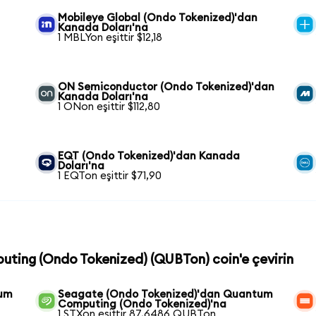
Mobileye Global (Ondo Tokenized)'dan
Kanada Doları'na
1 MBLYon eşittir $12,18
ON Semiconductor (Ondo Tokenized)'dan
Kanada Doları'na
1 ONon eşittir $112,80
EQT (Ondo Tokenized)'dan Kanada
Doları'na
1 EQTon eşittir $71,90
uting (Ondo Tokenized) (QUBTon) coin'e çevirin
tum
Seagate (Ondo Tokenized)'dan Quantum
Computing (Ondo Tokenized)'na
1 STXon eşittir 87,6486 QUBTon