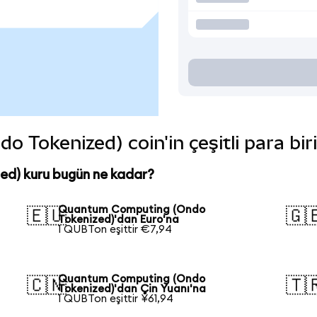
Tokenized) coin'in çeşitli para bir
d) kuru bugün ne kadar?
Quantum Computing (Ondo
🇪🇺
🇬
Tokenized)'dan Euro'na
1 QUBTon eşittir €7,94
Quantum Computing (Ondo
🇨🇳
🇹
Tokenized)'dan Çin Yuanı'na
1 QUBTon eşittir ¥61,94