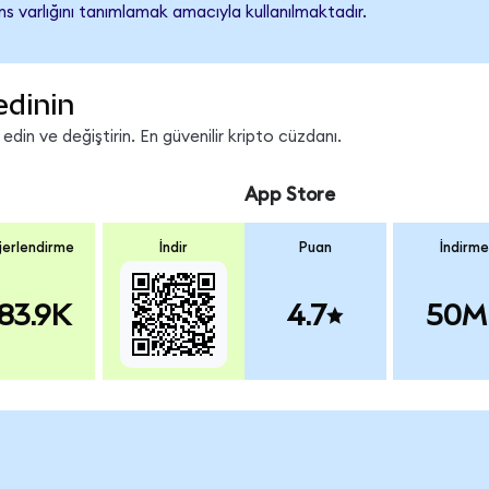
s varlığını tanımlamak amacıyla kullanılmaktadır.
edinin
in ve değiştirin. En güvenilir kripto cüzdanı.
App Store
erlendirme
İndir
Puan
İndirme
83.9K
4.7
50M