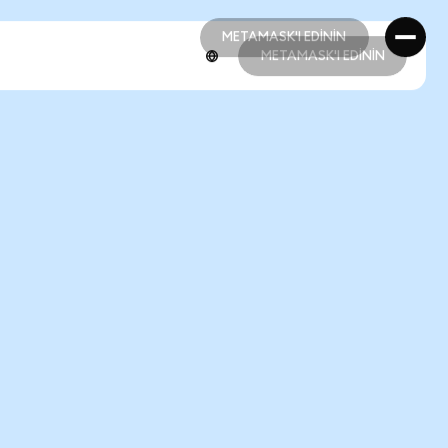
METAMASK'I EDİNİN
METAMASK'I EDİNİN
METAMASK'I EDİNİN
METAMASK'I EDİNİN