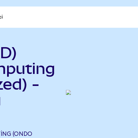
ci
D)
puting
ed) -
ı
ING (ONDO