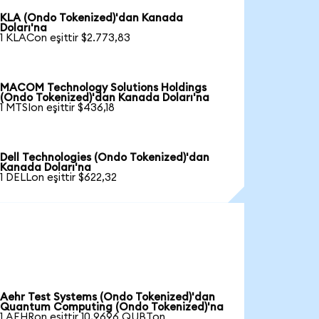
KLA (Ondo Tokenized)'dan Kanada
Doları'na
1 KLACon eşittir $2.773,83
MACOM Technology Solutions Holdings
(Ondo Tokenized)'dan Kanada Doları'na
1 MTSIon eşittir $436,18
Dell Technologies (Ondo Tokenized)'dan
Kanada Doları'na
1 DELLon eşittir $622,32
Aehr Test Systems (Ondo Tokenized)'dan
Quantum Computing (Ondo Tokenized)'na
1 AEHRon eşittir 10,9696 QUBTon