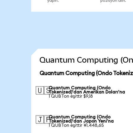
yapın.
pozisyon alın.
Quantum Computing (Ondo 
Quantum Computing (Ondo Tokenize
Quantum Computing (Ondo
🇺🇸
Tokenized)'dan Amerikan Doları'na
1 QUBTon eşittir $9,18
Quantum Computing (Ondo
🇯🇵
Tokenized)'dan Japon Yeni'na
1 QUBTon eşittir ¥1.448,65