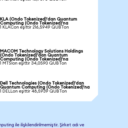
KLA (Ondo Tokenized)'dan Quantum
Computing (Ondo Tokenized)'na
1 KLACon eşittir 216,5949 QUBTon
MACOM Technology Solutions Holdings
(Ondo Tokenized)'dan Quantum
Computing (Ondo Tokenized)'na
1 MTSIon eşittir 34,0590 QUBTon
Dell Technologies (Ondo Tokenized)'dan
Quantum Computing (Ondo Tokenized)'na
1 DELLon eşittir 48,5939 QUBTon
ile ilişkilendirilmemiştir. Şirket adı ve