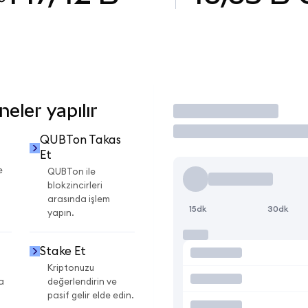
eler yapılır
İşlem Yap
QUBTon Takas
Et
e
QUBTon ile
blokzincirleri
arasında işlem
15dk
30dk
yapın.
Stake Et
Kriptonuzu
a
değerlendirin ve
pasif gelir elde edin.