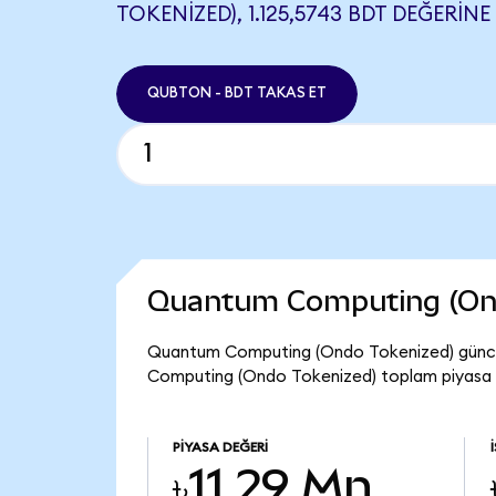
TOKENIZED), 1.125,5743 BDT DEĞERINE 
QUBTON - BDT TAKAS ET
Quantum Computing (Ond
Quantum Computing (Ondo Tokenized) güncel
Computing (Ondo Tokenized) toplam piyasa de
PIYASA DEĞERI
৳11,29 Mn