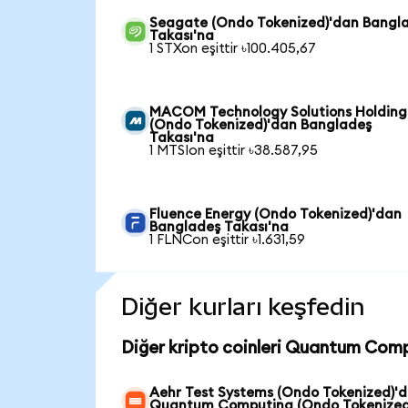
Seagate (Ondo Tokenized)'dan Bangl
Takası'na
1 STXon eşittir ৳100.405,67
MACOM Technology Solutions Holding
(Ondo Tokenized)'dan Bangladeş
Takası'na
1 MTSIon eşittir ৳38.587,95
Fluence Energy (Ondo Tokenized)'dan
Bangladeş Takası'na
1 FLNCon eşittir ৳1.631,59
Diğer kurları keşfedin
Diğer kripto coinleri Quantum Comp
Aehr Test Systems (Ondo Tokenized)'
Quantum Computing (Ondo Tokenized