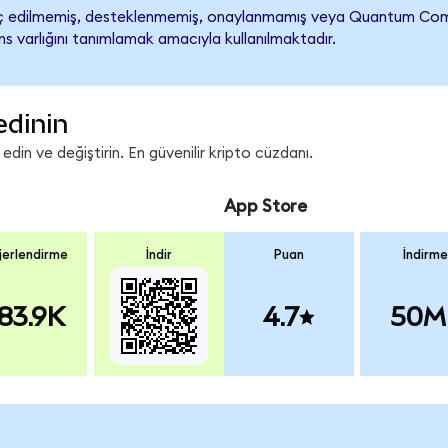
edilmemiş, desteklenmemiş, onaylanmamış veya Quantum Computing 
s varlığını tanımlamak amacıyla kullanılmaktadır.
edinin
in ve değiştirin. En güvenilir kripto cüzdanı.
App Store
erlendirme
İndir
Puan
İndirme
83.9K
4.7
50M