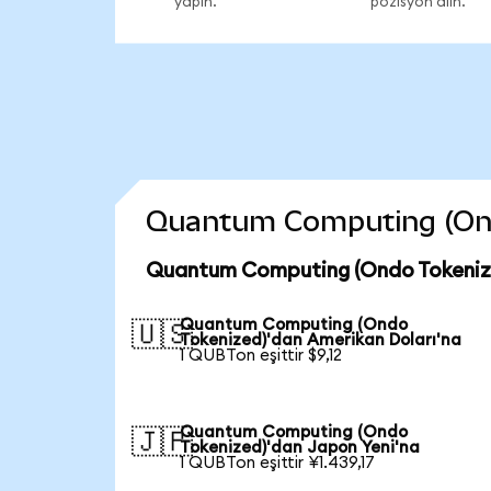
yapın.
pozisyon alın.
Quantum Computing (Ondo 
Quantum Computing (Ondo Tokenize
Quantum Computing (Ondo
🇺🇸
Tokenized)'dan Amerikan Doları'na
1 QUBTon eşittir $9,12
Quantum Computing (Ondo
🇯🇵
Tokenized)'dan Japon Yeni'na
1 QUBTon eşittir ¥1.439,17