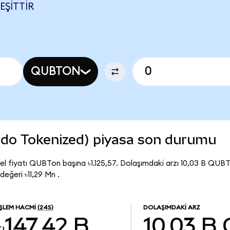
EŞITTIR
QUBTON
o Tokenized) piyasa son durumu
 fiyatı QUBTon başına ৳1.125,57. Dolaşımdaki arzı 10,03 B QU
ğeri ৳11,29 Mn .
İŞLEM HACMI
(24S)
DOLAŞIMDAKI ARZ
৳147,42 B
10,03 B