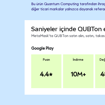
Bu ürün Quantum Computing tarafından ihraç 
diğer ticari markalar yalnızca dayanak referan
Saniyeler içinde QUBTon 
MetaMask'ta QUBTon satın alın, satın, takas ed
Google Play
Puan
İndirme
Değ
4.4
10M+
4