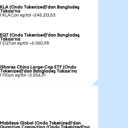
KLA (Ondo Tokenized)'dan Bangladeş
Takası'na
1 KLACon eşittir ৳245.213,53
EQT (Ondo Tokenized)'dan Bangladeş
Takası'na
1 EQTon eşittir ৳6.360,98
iShares China Large-Cap ETF (Ondo
Tokenized)'dan Bangladeş Takası'na
1 FXIon eşittir ৳3.556,91
Mobileye Global (Ondo Tokenized)'dan
Quantum Computing (Ondo Tokenized)'na