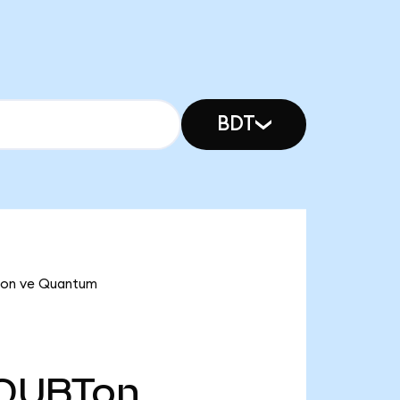
BDT
BTon ve Quantum
QUBTon