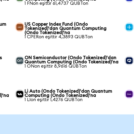
1 FNon eşittir 61,4737 QUBTon
tum
US Copper Index Fund (Ondo
Tokenized)'dan Quantum Computing
(Ondo Tokenized)'na
1 CPERon eşittir 4,3893 QUBTon
s
ON Semiconductor (Ondo Tokenized)'dan
Quantum Computing (Ondo Tokenized)'na
1 ONon eşittir 8,9616 QUBTon
Li Auto (Ondo Tokenized)'dan Quantum
)'na
Computing (Ondo Tokenized)'na
1 LIon eşittir 1,4276 QUBTon