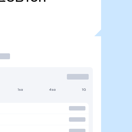
1sa
4sa
1G