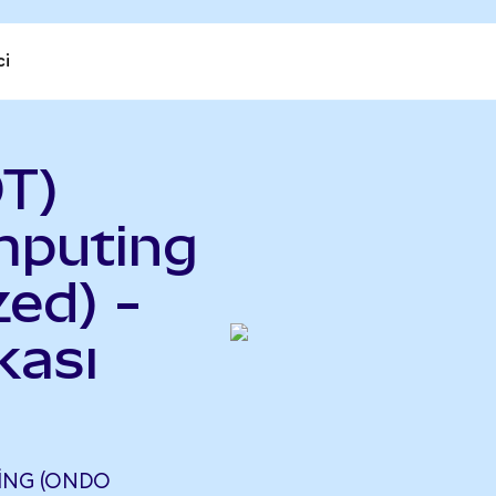
ci
T)
puting
ed) -
kası
ING (ONDO