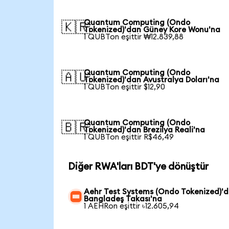
Quantum Computing (Ondo
🇰🇷
Tokenized)'dan Güney Kore Wonu'na
1 QUBTon eşittir ₩12.839,88
Quantum Computing (Ondo
🇦🇺
Tokenized)'dan Avustralya Doları'na
1 QUBTon eşittir $12,90
Quantum Computing (Ondo
🇧🇷
Tokenized)'dan Brezilya Reali'na
1 QUBTon eşittir R$46,49
Diğer RWA'ları BDT'ye dönüştür
Aehr Test Systems (Ondo Tokenized)'
Bangladeş Takası'na
1 AEHRon eşittir ৳12.605,94