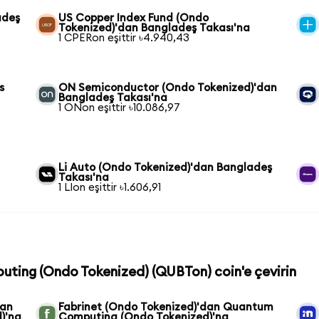
adeş
US Copper Index Fund (Ondo
Tokenized)'dan Bangladeş Takası'na
1 CPERon eşittir ৳4.940,43
s
ON Semiconductor (Ondo Tokenized)'dan
Bangladeş Takası'na
1 ONon eşittir ৳10.086,97
Li Auto (Ondo Tokenized)'dan Bangladeş
Takası'na
1 LIon eşittir ৳1.606,91
uting (Ondo Tokenized) (QUBTon) coin'e çevirin
dan
Fabrinet (Ondo Tokenized)'dan Quantum
)'na
Computing (Ondo Tokenized)'na