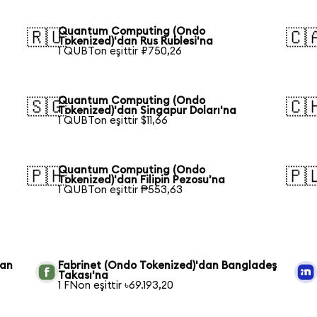
Quantum Computing (Ondo
🇷🇺
🇨
Tokenized)'dan Rus Rublesi'na
1 QUBTon eşittir ₽750,26
Quantum Computing (Ondo
🇸🇬
🇨
Tokenized)'dan Singapur Doları'na
1 QUBTon eşittir $11,66
Quantum Computing (Ondo
🇵🇭
🇵
Tokenized)'dan Filipin Pezosu'na
1 QUBTon eşittir ₱553,63
dan
Fabrinet (Ondo Tokenized)'dan Bangladeş
Takası'na
1 FNon eşittir ৳69.193,20