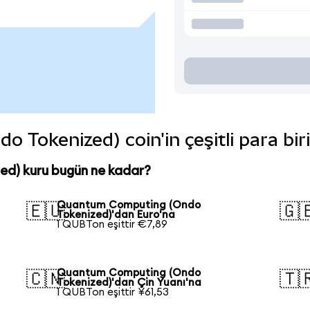
Tokenized) coin'in çeşitli para bir
d) kuru bugün ne kadar?
Quantum Computing (Ondo
🇪🇺
🇬
Tokenized)'dan Euro'na
1 QUBTon eşittir €7,89
Quantum Computing (Ondo
🇨🇳
🇹
Tokenized)'dan Çin Yuanı'na
1 QUBTon eşittir ¥61,53