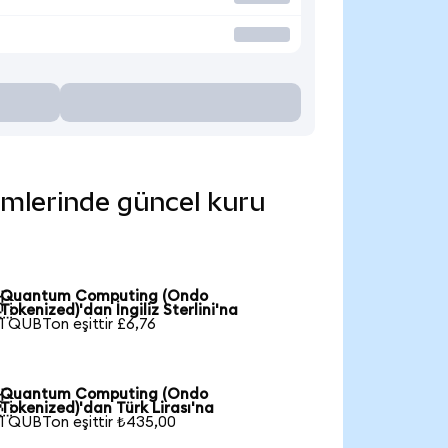
imlerinde güncel kuru
Quantum Computing (Ondo

Tokenized)'dan İngiliz Sterlini'na
1 QUBTon eşittir £6,76
Quantum Computing (Ondo

Tokenized)'dan Türk Lirası'na
1 QUBTon eşittir ₺435,00