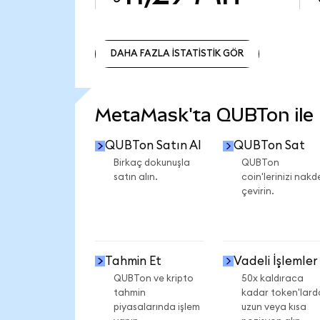
DAHA FAZLA İSTATİSTİK GÖR
DAHA FAZLA İSTATİSTİK GÖR
MetaMask'ta QUBTon ile n
QUBTon Satın Al
QUBTon Sat
Birkaç dokunuşla
QUBTon
satın alın.
coin'lerinizi nakd
çevirin.
Tahmin Et
Vadeli İşlemler
QUBTon ve kripto
50x kaldıraca
tahmin
kadar token'lard
piyasalarında işlem
uzun veya kısa