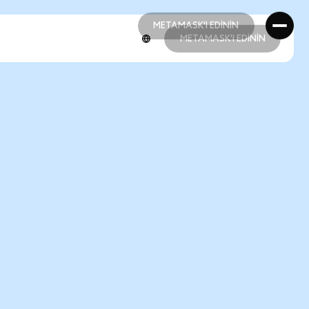
METAMASK'I EDİNİN
METAMASK'I EDİNİN
METAMASK'I EDİNİN
METAMASK'I EDİNİN