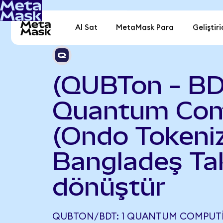
Al Sat
MetaMask Para
Geliştiri
(QUBTon - BD
Quantum Com
(Ondo Tokeniz
Bangladeş Ta
dönüştür
QUBTON/BDT: 1 QUANTUM COMPUT