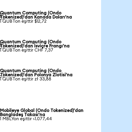
Quantum Computing (Ondo

Tokenized)'dan Kanada Doları'na
1 QUBTon eşittir $12,72
Quantum Computing (Ondo

Tokenized)'dan İsviçre Frangı'na
1 QUBTon eşittir CHF 7,37
Quantum Computing (Ondo

Tokenized)'dan Polonya Zlotisi'na
1 QUBTon eşittir zł 33,88
Mobileye Global (Ondo Tokenized)'dan
Bangladeş Takası'na
1 MBLYon eşittir ৳1.077,44