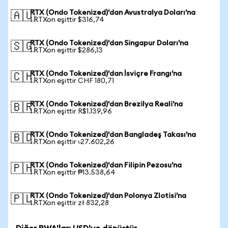
RTX (Ondo Tokenized)'dan Avustralya Doları'na
🇦🇺
1 RTXon eşittir $316,74
RTX (Ondo Tokenized)'dan Singapur Doları'na
🇸🇬
1 RTXon eşittir $286,13
RTX (Ondo Tokenized)'dan İsviçre Frangı'na
🇨🇭
1 RTXon eşittir CHF 180,71
RTX (Ondo Tokenized)'dan Brezilya Reali'na
🇧🇷
1 RTXon eşittir R$1.139,96
RTX (Ondo Tokenized)'dan Bangladeş Takası'na
🇧🇩
1 RTXon eşittir ৳27.602,26
RTX (Ondo Tokenized)'dan Filipin Pezosu'na
🇵🇭
1 RTXon eşittir ₱13.538,64
RTX (Ondo Tokenized)'dan Polonya Zlotisi'na
🇵🇱
1 RTXon eşittir zł 832,28