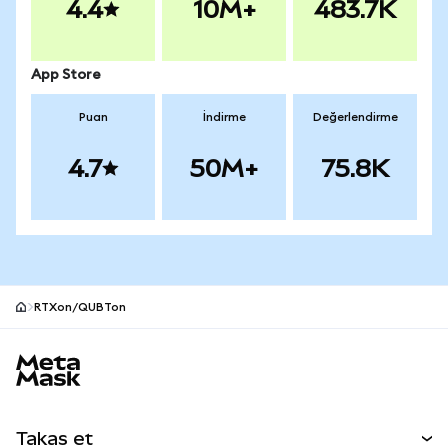
4.4
10M+
483.7K
App Store
Puan
İndirme
Değerlendirme
4.7
50M+
75.8K
RTXon/QUBTon
MetaMask site alt bilgisi
Takas et