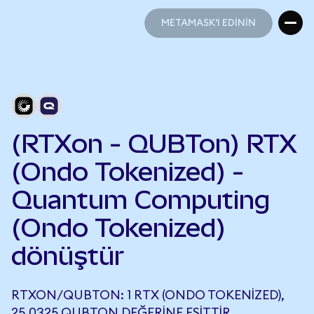
METAMASK'I EDİNİN
METAMASK'I EDİNİN
(RTXon - QUBTon) RTX
(Ondo Tokenized) -
Quantum Computing
(Ondo Tokenized)
dönüştür
RTXON/QUBTON: 1 RTX (ONDO TOKENIZED),
25,0325 QUBTON DEĞERINE EŞITTIR