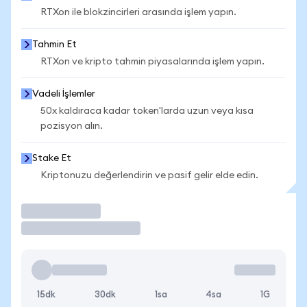
RTXon ile blokzincirleri arasında işlem yapın.
Tahmin Et
RTXon ve kripto tahmin piyasalarında işlem yapın.
Vadeli İşlemler
50x kaldıraca kadar token'larda uzun veya kısa
pozisyon alın.
Stake Et
Kriptonuzu değerlendirin ve pasif gelir elde edin.
İşlem Yap
15dk
30dk
1sa
4sa
1G