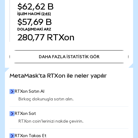
$62,62 B
İŞLEM HACMI
(24S)
$57,69 B
DOLAŞIMDAKI ARZ
280,77
RTXon
DAHA FAZLA İSTATİSTİK GÖR
DAHA FAZLA İSTATİSTİK GÖR
MetaMask'ta RTXon ile neler yapılır
RTXon Satın Al
Birkaç dokunuşla satın alın.
RTXon Sat
RTXon coin'lerinizi nakde çevirin.
RTXon Takas Et