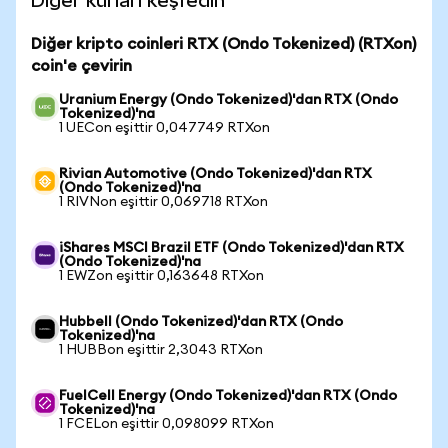
Diğer kurları keşfedin
Diğer kripto coinleri RTX (Ondo Tokenized) (RTXon)
coin'e çevirin
Uranium Energy (Ondo Tokenized)'dan RTX (Ondo
Tokenized)'na
1 UECon eşittir 0,047749 RTXon
Rivian Automotive (Ondo Tokenized)'dan RTX
(Ondo Tokenized)'na
1 RIVNon eşittir 0,069718 RTXon
iShares MSCI Brazil ETF (Ondo Tokenized)'dan RTX
(Ondo Tokenized)'na
1 EWZon eşittir 0,163648 RTXon
Hubbell (Ondo Tokenized)'dan RTX (Ondo
Tokenized)'na
1 HUBBon eşittir 2,3043 RTXon
FuelCell Energy (Ondo Tokenized)'dan RTX (Ondo
Tokenized)'na
1 FCELon eşittir 0,098099 RTXon