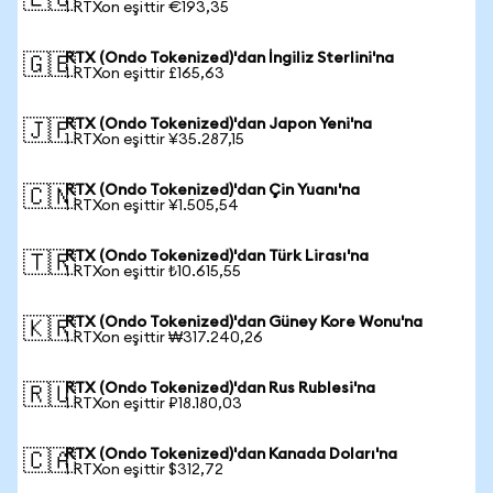
🇪🇺
1 RTXon eşittir €193,35
RTX (Ondo Tokenized)'dan İngiliz Sterlini'na
🇬🇧
1 RTXon eşittir £165,63
RTX (Ondo Tokenized)'dan Japon Yeni'na
🇯🇵
1 RTXon eşittir ¥35.287,15
RTX (Ondo Tokenized)'dan Çin Yuanı'na
🇨🇳
1 RTXon eşittir ¥1.505,54
RTX (Ondo Tokenized)'dan Türk Lirası'na
🇹🇷
1 RTXon eşittir ₺10.615,55
RTX (Ondo Tokenized)'dan Güney Kore Wonu'na
🇰🇷
1 RTXon eşittir ₩317.240,26
RTX (Ondo Tokenized)'dan Rus Rublesi'na
🇷🇺
1 RTXon eşittir ₽18.180,03
RTX (Ondo Tokenized)'dan Kanada Doları'na
🇨🇦
1 RTXon eşittir $312,72