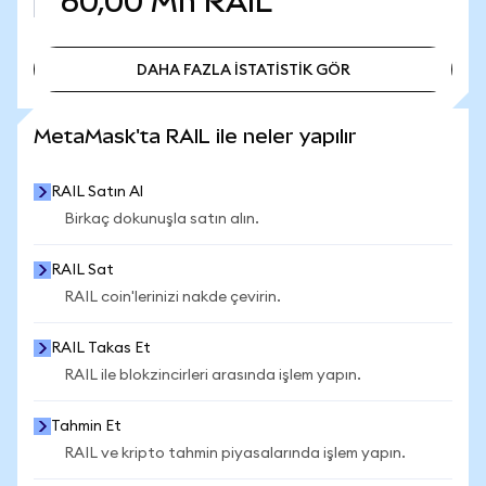
60,00 Mn
RAIL
DAHA FAZLA İSTATİSTİK GÖR
DAHA FAZLA İSTATİSTİK GÖR
MetaMask'ta RAIL ile neler yapılır
RAIL Satın Al
Birkaç dokunuşla satın alın.
RAIL Sat
RAIL coin'lerinizi nakde çevirin.
RAIL Takas Et
RAIL ile blokzincirleri arasında işlem yapın.
Tahmin Et
RAIL ve kripto tahmin piyasalarında işlem yapın.