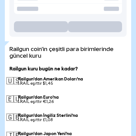
Railgun coin'in çeşitli para birimlerinde
güncel kuru
Railgun kuru bugün ne kadar?
Railgun'dan Amerikan Doları'na
🇺🇸
1 RAIL eşittir $1,45
Railgun'dan Euro'na
🇪🇺
1 RAIL eşittir €1,26
Railgun'dan İngiliz Sterlini'na
🇬🇧
1 RAIL eşittir £1,08
Railgun'dan Japon Yeni'na