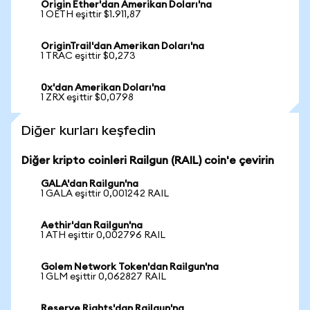
Origin Ether'dan Amerikan Doları'na
1 OETH eşittir $1.911,87
OriginTrail'dan Amerikan Doları'na
1 TRAC eşittir $0,273
0x'dan Amerikan Doları'na
1 ZRX eşittir $0,0798
Diğer kurları keşfedin
Diğer kripto coinleri Railgun (RAIL) coin'e çevirin
GALA'dan Railgun'na
1 GALA eşittir 0,001242 RAIL
Aethir'dan Railgun'na
1 ATH eşittir 0,002796 RAIL
Golem Network Token'dan Railgun'na
1 GLM eşittir 0,062827 RAIL
Reserve Rights'dan Railgun'na