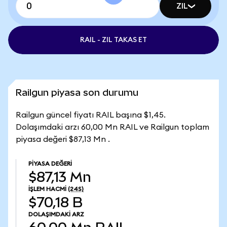
ZIL
RAIL - ZIL TAKAS ET
Railgun piyasa son durumu
Railgun güncel fiyatı RAIL başına $1,45.
Dolaşımdaki arzı 60,00 Mn RAIL ve Railgun toplam
piyasa değeri $87,13 Mn .
PIYASA DEĞERI
$87,13 Mn
İŞLEM HACMI
(24S)
$70,18 B
DOLAŞIMDAKI ARZ