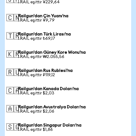
🇯🇵
1 RAIL eşittir ¥229,64
Railgun'dan Çin Yuanı'na
🇨🇳
1 RAIL eşittir ¥9,79
Railgun'dan Türk Lirası'na
🇹🇷
1 RAIL eşittir ₺69,17
Railgun'dan Güney Kore Wonu'na
🇰🇷
1 RAIL eşittir ₩2.055,56
Railgun'dan Rus Rublesi'na
🇷🇺
1 RAIL eşittir ₽119,12
Railgun'dan Kanada Doları'na
🇨🇦
1 RAIL eşittir $2,03
Railgun'dan Avustralya Doları'na
🇦🇺
1 RAIL eşittir $2,06
Railgun'dan Singapur Doları'na
🇸🇬
1 RAIL eşittir $1,86