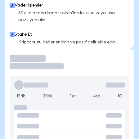
Vadeli İşlemler
50x kaldıraca kadar token'larda uzun veya kısa
pozisyon alın.
Stake Et
Kriptonuzu değerlendirin ve pasif gelir elde edin.
İşlem Yap
15dk
30dk
1sa
4sa
1G