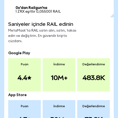
0x'dan Railgun'na
1 ZRX eşittir 0,055001 RAIL
Saniyeler içinde RAIL edinin
MetaMask'ta RAIL satın alın, satın, takas
edin ve değiştirin. En güvenilir kripto
cüzdanı.
Google Play
Puan
İndirme
Değerlendirme
4.4
10M+
483.8K
App Store
Puan
İndirme
Değerlendirme