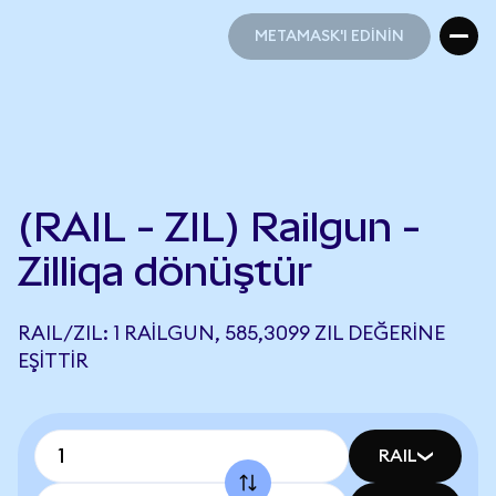
METAMASK'I EDİNİN
METAMASK'I EDİNİN
(RAIL - ZIL) Railgun -
Zilliqa dönüştür
RAIL/ZIL: 1 RAILGUN, 585,3099 ZIL DEĞERINE
EŞITTIR
RAIL