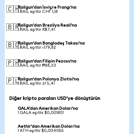
Railgun'dan İsviçre Frangı'na
🇨🇭
1 RAIL eşittir CHF 1,18
Railgun'dan Brezilya Reali'na
🇧🇷
1 RAIL eşittir R$7,41
Railgun'dan Bangladeş Takası'na
🇧🇩
1 RAIL eşittir ৳179,82
Railgun'dan Filipin Pezosu'na
🇵🇭
1 RAIL eşittir ₱88,33
Railgun'dan Polonya Zlotisi'na
🇵🇱
1 RAIL eşittir zł 5,41
Diğer kripto paraları USD'ye dönüştürün
GALA'dan Amerikan Doları'na
1 GALA eşittir $0,001801
Aethir'dan Amerikan Doları'na
1 ATH eşittir $0,004055