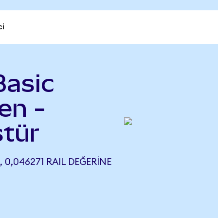
ci
Basic
en -
ştür
 0,046271 RAIL DEĞERINE