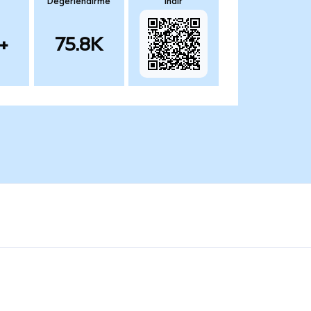
Değerlendirme
İndir
+
75.8K