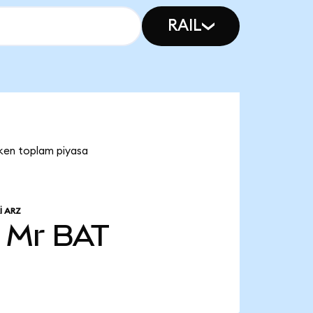
RAIL
oken toplam piyasa
I ARZ
0 Mr
BAT