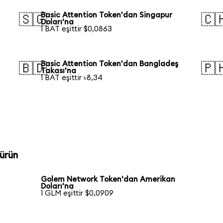
Basic Attention Token'dan Singapur
🇸🇬
🇨
Doları'na
1 BAT eşittir $0,0863
Basic Attention Token'dan Bangladeş
🇧🇩
🇵
Takası'na
1 BAT eşittir ৳8,34
ürün
Golem Network Token'dan Amerikan
Doları'na
1 GLM eşittir $0,0909