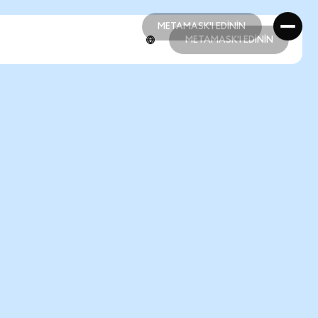
METAMASK'I EDİNİN
METAMASK'I EDİNİN
METAMASK'I EDİNİN
METAMASK'I EDİNİN