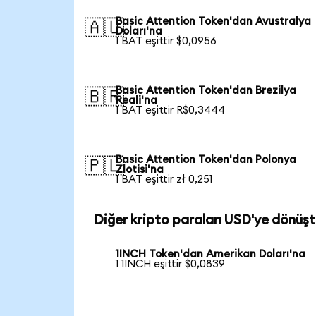
Basic Attention Token'dan Avustralya
🇦🇺
Doları'na
1 BAT eşittir $0,0956
Basic Attention Token'dan Brezilya
🇧🇷
Reali'na
1 BAT eşittir R$0,3444
Basic Attention Token'dan Polonya
🇵🇱
Zlotisi'na
1 BAT eşittir zł 0,251
Diğer kripto paraları USD'ye dönüşt
1INCH Token'dan Amerikan Doları'na
1 1INCH eşittir $0,0839