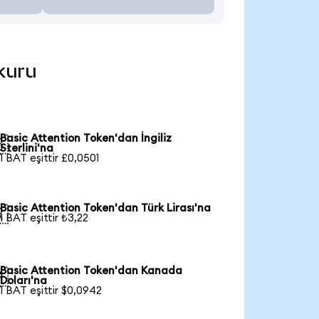
 kuru
Basic Attention Token'dan İngiliz

Sterlini'na
1 BAT eşittir £0,0501
Basic Attention Token'dan Türk Lirası'na

1 BAT eşittir ₺3,22
Basic Attention Token'dan Kanada

Doları'na
1 BAT eşittir $0,0942