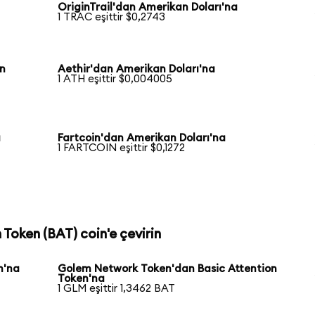
OriginTrail'dan Amerikan Doları'na
1 TRAC eşittir $0,2743
an
Aethir'dan Amerikan Doları'na
1 ATH eşittir $0,004005
a
Fartcoin'dan Amerikan Doları'na
1 FARTCOIN eşittir $0,1272
 Token (BAT) coin'e çevirin
n'na
Golem Network Token'dan Basic Attention
Token'na
1 GLM eşittir 1,3462 BAT