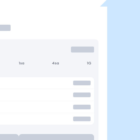
1sa
4sa
1G