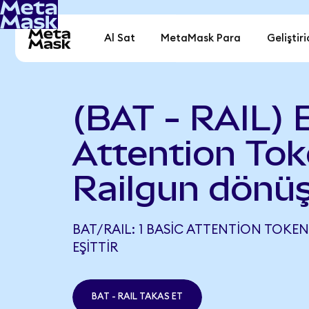
Al Sat
MetaMask Para
Geliştiri
(BAT - RAIL) 
Attention Tok
Railgun dönü
BAT/RAIL: 1 BASIC ATTENTION TOKEN,
EŞITTIR
BAT - RAIL TAKAS ET