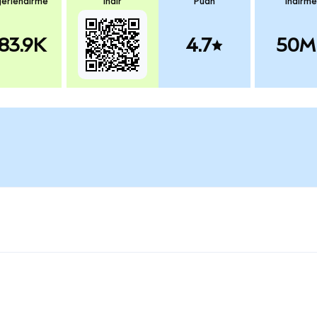
erlendirme
İndir
Puan
İndirme
83.9K
4.7
50M