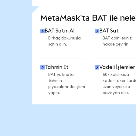
DAHA FAZLA İSTATİSTİK GÖR
MetaMask'ta BAT ile neler
BAT Satın Al
BAT Sat
Birkaç dokunuşla
BAT coin'lerinizi
satın alın.
nakde çevirin.
Tahmin Et
Vadeli İşlemler
BAT ve kripto
50x kaldıraca
tahmin
kadar token'lard
piyasalarında işlem
uzun veya kısa
yapın.
pozisyon alın.