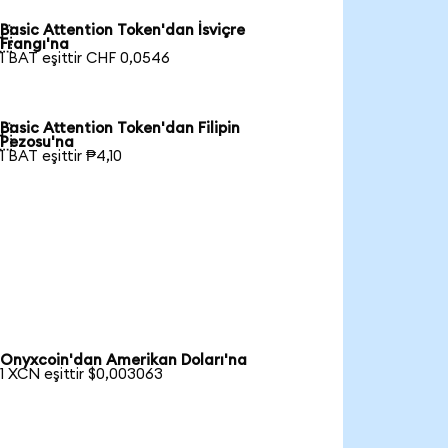
Basic Attention Token'dan İsviçre

Frangı'na
1 BAT eşittir CHF 0,0546
Basic Attention Token'dan Filipin

Pezosu'na
1 BAT eşittir ₱4,10
Onyxcoin'dan Amerikan Doları'na
1 XCN eşittir $0,003063