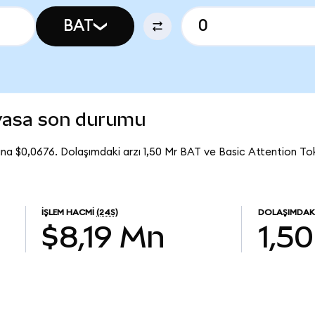
BAT
iyasa son durumu
ına $0,0676. Dolaşımdaki arzı 1,50 Mr BAT ve Basic Attention T
İŞLEM HACMI
(24S)
DOLAŞIMDAK
$8,19 Mn
1,5