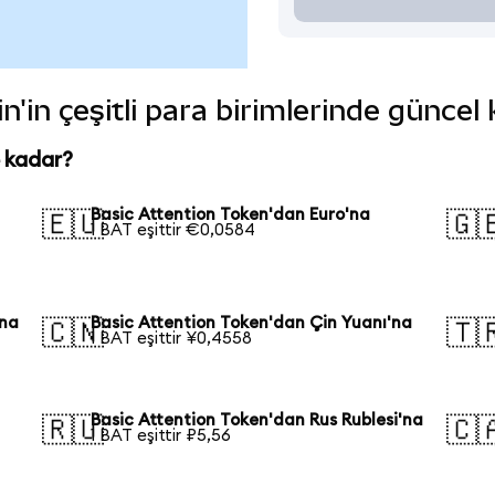
n'in çeşitli para birimlerinde güncel
e kadar?
Basic Attention Token'dan Euro'na
🇪🇺
🇬
1 BAT eşittir €0,0584
'na
Basic Attention Token'dan Çin Yuanı'na
🇨🇳
🇹
1 BAT eşittir ¥0,4558
Basic Attention Token'dan Rus Rublesi'na
🇷🇺
🇨
1 BAT eşittir ₽5,56