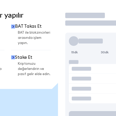
 yapılır
İşlem Yap
BAT Takas Et
BAT ile blokzincirleri
arasında işlem
yapın.
15dk
30dk
Stake Et
Kriptonuzu
a
değerlendirin ve
pasif gelir elde edin.