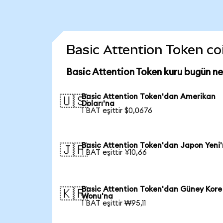
Basic Attention Token coi
Basic Attention Token kuru bugün n
Basic Attention Token'dan Amerikan
🇺🇸
Doları'na
1 BAT eşittir $0,0676
Basic Attention Token'dan Japon Yeni
🇯🇵
1 BAT eşittir ¥10,66
Basic Attention Token'dan Güney Kore
🇰🇷
Wonu'na
1 BAT eşittir ₩95,11