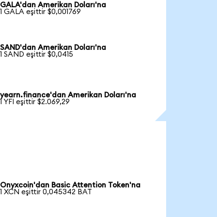
GALA'dan Amerikan Doları'na
1 GALA eşittir $0,001769
SAND'dan Amerikan Doları'na
1 SAND eşittir $0,0415
yearn.finance'dan Amerikan Doları'na
1 YFI eşittir $2.069,29
Onyxcoin'dan Basic Attention Token'na
1 XCN eşittir 0,045342 BAT