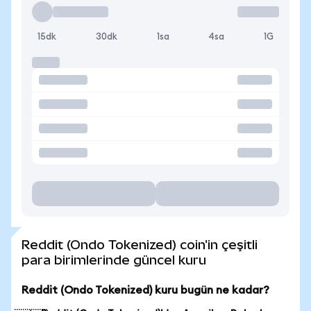
15dk
30dk
1sa
4sa
1G
Reddit (Ondo Tokenized) coin'in çeşitli
para birimlerinde güncel kuru
Reddit (Ondo Tokenized) kuru bugün ne kadar?