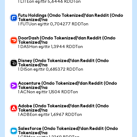
1 LITEon eşittir 5,6446 RDDTon
Futu Holdings (Ondo Tokenized)'dan Reddit (Ondo
Tokenized)'na
1 FUTUon eşittir 0,704277 RDDTon
DoorDash (Ondo Tokenized)'dan Reddit (Ondo
Tokenized)'na
1 DASHon eşittir 1,3944 RDDTon
Disney (Ondo Tokenized)'dan Reddit (Ondo
Tokenized)'na
1 DISon eşittir 0,685372 RDDTon
Accenture (Ondo Tokenized)'dan Reddit (Ondo
Tokenized)'na
1 ACNon eşittir 1,1504 RDDTon
Adobe (Ondo Tokenized)'dan Reddit (Ondo
Tokenized)'na
1 ADBEon eşittir 1,6967 RDDTon
Salesforce (Ondo Tokenized)'dan Reddit (Ondo
Tokenized)'na