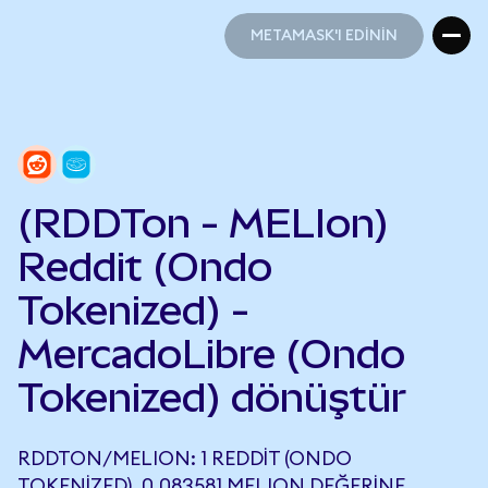
METAMASK'I EDİNİN
METAMASK'I EDİNİN
(RDDTon - MELIon)
Reddit (Ondo
Tokenized) -
MercadoLibre (Ondo
Tokenized) dönüştür
RDDTON/MELION: 1 REDDIT (ONDO
TOKENIZED), 0,083581 MELION DEĞERINE