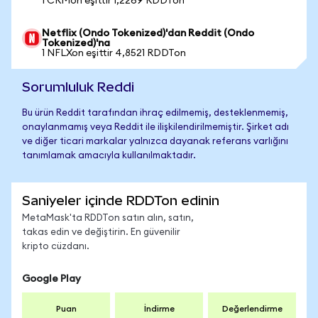
1 CRMon eşittir 1,2269 RDDTon
Netflix (Ondo Tokenized)'dan Reddit (Ondo
Tokenized)'na
1 NFLXon eşittir 4,8521 RDDTon
Sorumluluk Reddi
Bu ürün Reddit tarafından ihraç edilmemiş, desteklenmemiş,
onaylanmamış veya Reddit ile ilişkilendirilmemiştir. Şirket adı
ve diğer ticari markalar yalnızca dayanak referans varlığını
tanımlamak amacıyla kullanılmaktadır.
Saniyeler içinde RDDTon edinin
MetaMask'ta RDDTon satın alın, satın,
takas edin ve değiştirin. En güvenilir
kripto cüzdanı.
Google Play
Puan
İndirme
Değerlendirme