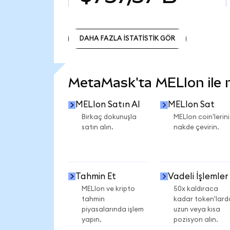
DAHA FAZLA İSTATİSTİK GÖR
DAHA FAZLA İSTATİSTİK GÖR
MetaMask'ta MELIon ile ne
MELIon Satın Al
MELIon Sat
Birkaç dokunuşla
MELIon coin'lerini
satın alın.
nakde çevirin.
Tahmin Et
Vadeli İşlemler
MELIon ve kripto
50x kaldıraca
tahmin
kadar token'lard
piyasalarında işlem
uzun veya kısa
yapın.
pozisyon alın.