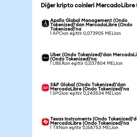
Diğer kripto coinleri MercadoLibre 
Apollo Global Management (Ondo
Tokenized)'dan MercadoLibre (Ondo
Tokenized)'na
1 APOon eşittir 0,073905 MELIon
Uber (Ondo Tokenized)'dan MercadoLi
(Ondo Tokenized)'na
1 UBERon eşittir 0,037804 MELIon
S&P Global (Ondo Tokenized)'dan
MercadoLibre (Ondo Tokenized)'na
1 SPGIon eşittir 0,243534 MELIon
Texas Instruments (Ondo Tokenized)'
MercadoLibre (Ondo Tokenized)'na
1 TXNon eşittir 0,158753 MELIon