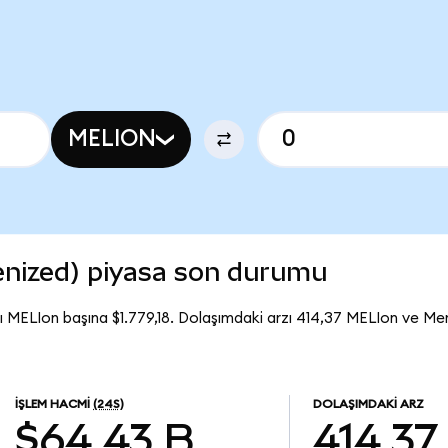
MELION
nized) piyasa son durumu
 MELIon başına $1.779,18. Dolaşımdaki arzı 414,37 MELIon ve M
İŞLEM HACMI
(24S)
DOLAŞIMDAKI ARZ
$64,43 B
414,37