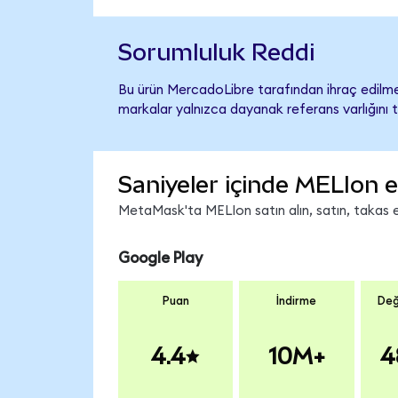
Sorumluluk Reddi
Bu ürün MercadoLibre tarafından ihraç edilmem
markalar yalnızca dayanak referans varlığını 
Saniyeler içinde MELIon e
MetaMask'ta MELIon satın alın, satın, takas ed
Google Play
Puan
İndirme
Değ
4.4
10M+
4