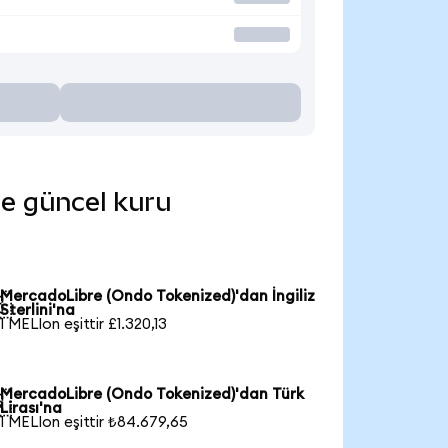
de güncel kuru
MercadoLibre (Ondo Tokenized)'dan İngiliz

Sterlini'na
1 MELIon eşittir £1.320,13
MercadoLibre (Ondo Tokenized)'dan Türk

Lirası'na
1 MELIon eşittir ₺84.679,65