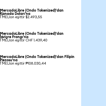
MercadoLibre (Ondo Tokenized)'dan

Kanada Doları'na
1 MELIon eşittir $2.493,55
MercadoLibre (Ondo Tokenized)'dan

İsviçre Frangı'na
1 MELIon eşittir CHF 1.439,40
MercadoLibre (Ondo Tokenized)'dan Filipin

Pezosu'na
1 MELIon eşittir ₱108.030,44