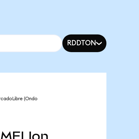
RDDTON
ercadoLibre (Ondo
MELIon