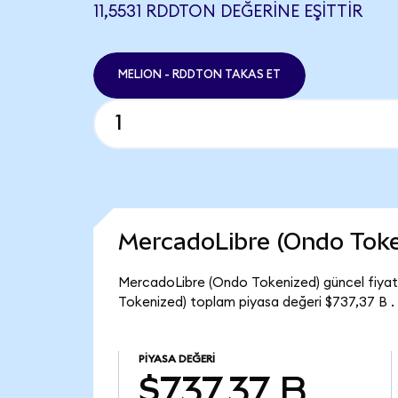
11,5531 RDDTON DEĞERINE EŞITTIR
MELION - RDDTON TAKAS ET
MercadoLibre (Ondo Toke
MercadoLibre (Ondo Tokenized) güncel fiyatı
Tokenized) toplam piyasa değeri $737,37 B .
PIYASA DEĞERI
$737,37 B