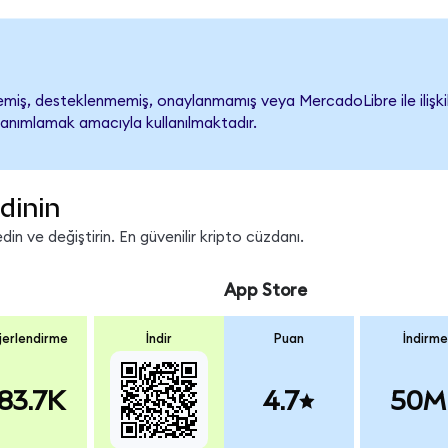
iş, desteklenmemiş, onaylanmamış veya MercadoLibre ile ilişkilend
tanımlamak amacıyla kullanılmaktadır.
dinin
in ve değiştirin. En güvenilir kripto cüzdanı.
App Store
erlendirme
İndir
Puan
İndirme
83.7K
4.7
50M