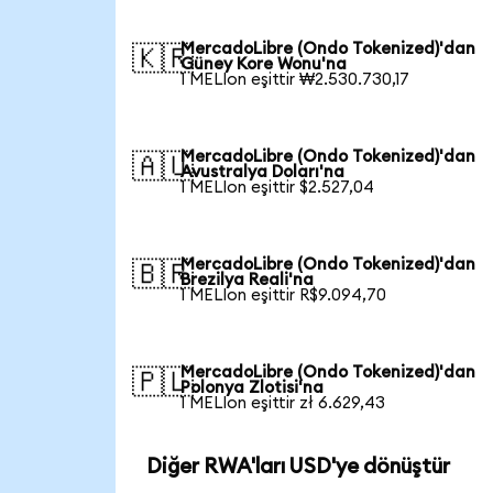
MercadoLibre (Ondo Tokenized)'dan
🇰🇷
Güney Kore Wonu'na
1 MELIon eşittir ₩2.530.730,17
MercadoLibre (Ondo Tokenized)'dan
🇦🇺
Avustralya Doları'na
1 MELIon eşittir $2.527,04
MercadoLibre (Ondo Tokenized)'dan
🇧🇷
Brezilya Reali'na
1 MELIon eşittir R$9.094,70
MercadoLibre (Ondo Tokenized)'dan
🇵🇱
Polonya Zlotisi'na
1 MELIon eşittir zł 6.629,43
Diğer RWA'ları USD'ye dönüştür