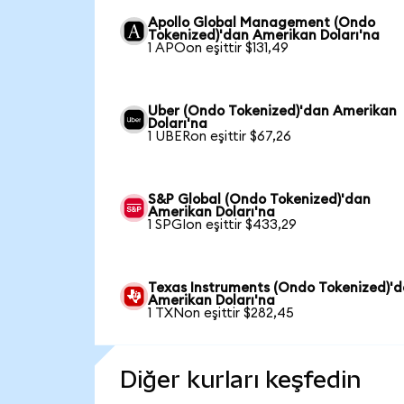
Apollo Global Management (Ondo
Tokenized)'dan Amerikan Doları'na
1 APOon eşittir $131,49
Uber (Ondo Tokenized)'dan Amerikan
Doları'na
1 UBERon eşittir $67,26
S&P Global (Ondo Tokenized)'dan
Amerikan Doları'na
1 SPGIon eşittir $433,29
Texas Instruments (Ondo Tokenized)'
Amerikan Doları'na
1 TXNon eşittir $282,45
Diğer kurları keşfedin