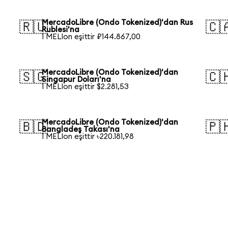
MercadoLibre (Ondo Tokenized)'dan Rus
🇷🇺
🇨
Rublesi'na
1 MELIon eşittir ₽144.867,00
MercadoLibre (Ondo Tokenized)'dan
🇸🇬
🇨
Singapur Doları'na
1 MELIon eşittir $2.281,53
MercadoLibre (Ondo Tokenized)'dan
🇧🇩
🇵
Bangladeş Takası'na
1 MELIon eşittir ৳220.181,98