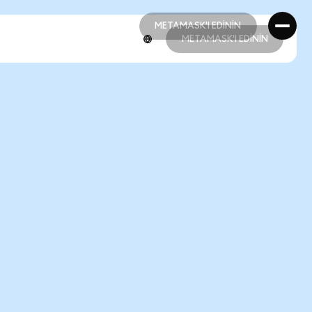
METAMASK'I EDİNİN
METAMASK'I EDİNİN
METAMASK'I EDİNİN
METAMASK'I EDİNİN