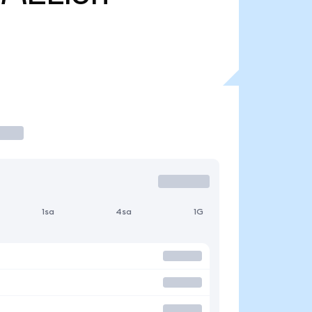
1sa
4sa
1G