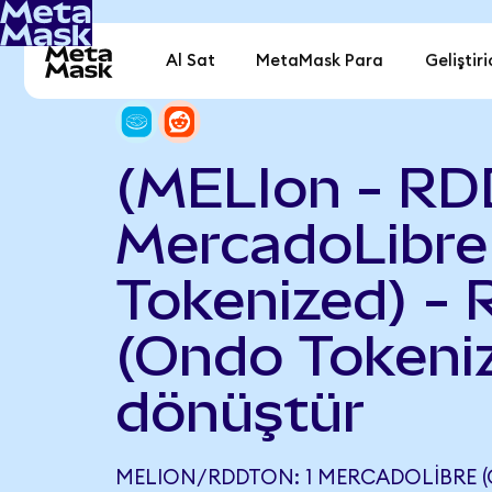
Al Sat
MetaMask Para
Geliştiri
(MELIon - RD
MercadoLibre
Tokenized) - 
(Ondo Tokeni
dönüştür
MELION/RDDTON: 1 MERCADOLIBRE (