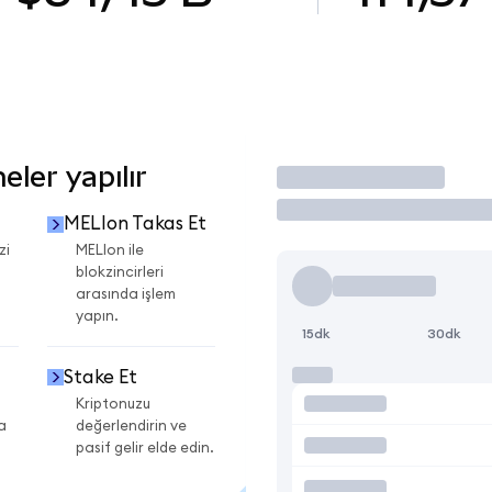
ler yapılır
İşlem Yap
MELIon Takas Et
zi
MELIon ile
blokzincirleri
arasında işlem
yapın.
15dk
30dk
Stake Et
Kriptonuzu
a
değerlendirin ve
pasif gelir elde edin.