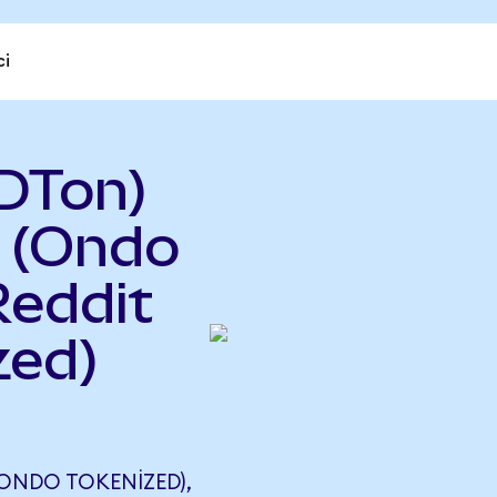
ci
DTon)
 (Ondo
Reddit
zed)
ONDO TOKENIZED),