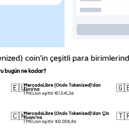
zed) coin'in çeşitli para birimlerin
u bugün ne kadar?
MercadoLibre (Ondo Tokenized)'dan
🇪🇺
🇬
Euro'na
1 MELIon eşittir €1.541,36
MercadoLibre (Ondo Tokenized)'dan Çin
🇨🇳
🇹
Yuanı'na
1 MELIon eşittir ¥12.008,86