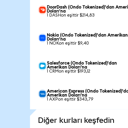
DoorDash (Ondo Tokenized)'dan Amer
Doları'na
1 DASHon eşittir $214,83
Nokia (Ondo Tokenized)'dan Amerikan
Doları'na
1 NOKon eşittir $9,40
Salesforce (Ondo Tokenized)'dan
Amerikan Doları'na
1 CRMon eşittir $193,12
American Express (Ondo Tokenized)'d
Amerikan Doları'na
1 AXPon eşittir $343,79
Diğer kurları keşfedin