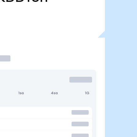
1sa
4sa
1G