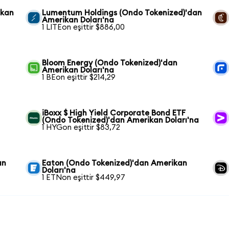
ikan
Lumentum Holdings (Ondo Tokenized)'dan
Amerikan Doları'na
1 LITEon eşittir $886,00
Bloom Energy (Ondo Tokenized)'dan
Amerikan Doları'na
1 BEon eşittir $214,29
iBoxx $ High Yield Corporate Bond ETF
(Ondo Tokenized)'dan Amerikan Doları'na
1 HYGon eşittir $83,72
an
Eaton (Ondo Tokenized)'dan Amerikan
Doları'na
1 ETNon eşittir $449,97