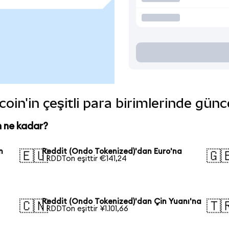
oin'in çeşitli para birimlerinde günc
n ne kadar?
n
Reddit (Ondo Tokenized)'dan Euro'na
🇪🇺
🇬
1 RDDTon eşittir €141,24
Reddit (Ondo Tokenized)'dan Çin Yuanı'na
🇨🇳
🇹
1 RDDTon eşittir ¥1.101,66