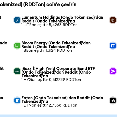
Tokenized) (RDDTon) coin'e çevirin
t
Lumentum Holdings (Ondo Tokenized)'dan
Reddit (Ondo Tokenized)'na
1 LITEon eşittir 5,4263 RDDTon
Ondo
Bloom Energy (Ondo Tokenized)'dan
Reddit (Ondo Tokenized)'na
1 BEon eşittir 1,3124 RDDTon
it
iBoxx $ High Yield Corporate Bond ETF
(Ondo Tokenized)'dan Reddit (Ondo
Tokenized)'na
1 HYGon eşittir 0,512739 RDDTon
an
Eaton (Ondo Tokenized)'dan Reddit (Ondo
Tokenized)'na
1 ETNon eşittir 2,7558 RDDTon