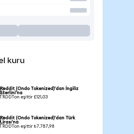
el kuru
Reddit (Ondo Tokenized)'dan İngiliz

Sterlini'na
1 RDDTon eşittir £121,03
Reddit (Ondo Tokenized)'dan Türk

Lirası'na
1 RDDTon eşittir ₺7.787,98