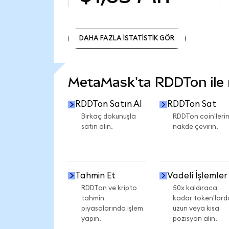
DAHA FAZLA İSTATİSTİK GÖR
DAHA FAZLA İSTATİSTİK GÖR
MetaMask'ta RDDTon ile n
RDDTon Satın Al
RDDTon Sat
Birkaç dokunuşla
RDDTon coin'lerin
satın alın.
nakde çevirin.
Tahmin Et
Vadeli İşlemler
RDDTon ve kripto
50x kaldıraca
tahmin
kadar token'lard
piyasalarında işlem
uzun veya kısa
yapın.
pozisyon alın.