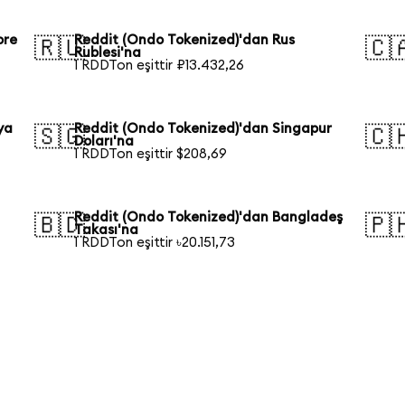
ore
Reddit (Ondo Tokenized)'dan Rus
🇷🇺
🇨
Rublesi'na
1 RDDTon eşittir ₽13.432,26
ya
Reddit (Ondo Tokenized)'dan Singapur
🇸🇬
🇨
Doları'na
1 RDDTon eşittir $208,69
Reddit (Ondo Tokenized)'dan Bangladeş
🇧🇩
🇵
Takası'na
1 RDDTon eşittir ৳20.151,73