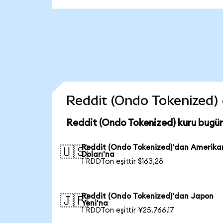
Reddit (Ondo Tokenized) c
Reddit (Ondo Tokenized) kuru bugü
Reddit (Ondo Tokenized)'dan Amerika
🇺🇸
Doları'na
1 RDDTon eşittir $163,28
Reddit (Ondo Tokenized)'dan Japon
🇯🇵
Yeni'na
1 RDDTon eşittir ¥25.766,17