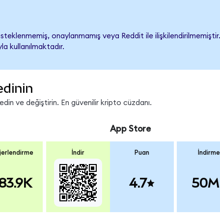
teklenmemiş, onaylanmamış veya Reddit ile ilişkilendirilmemiştir. 
a kullanılmaktadır.
edinin
in ve değiştirin. En güvenilir kripto cüzdanı.
App Store
erlendirme
İndir
Puan
İndirme
83.9K
4.7
50M