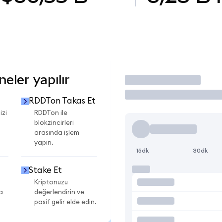
eler yapılır
İşlem Yap
RDDTon Takas Et
izi
RDDTon ile
blokzincirleri
arasında işlem
yapın.
15dk
30dk
Stake Et
Kriptonuzu
a
değerlendirin ve
pasif gelir elde edin.