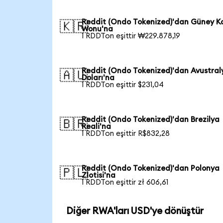
Reddit (Ondo Tokenized)'dan Güney K
🇰🇷
Wonu'na
1 RDDTon eşittir ₩229.878,19
Reddit (Ondo Tokenized)'dan Avustral
🇦🇺
Doları'na
1 RDDTon eşittir $231,04
Reddit (Ondo Tokenized)'dan Brezilya
🇧🇷
Reali'na
1 RDDTon eşittir R$832,28
Reddit (Ondo Tokenized)'dan Polonya
🇵🇱
Zlotisi'na
1 RDDTon eşittir zł 606,61
Diğer RWA'ları USD'ye dönüştür