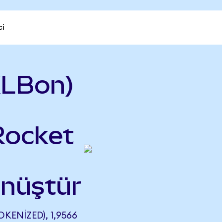
ci
KLBon)
Rocket
önüştür
ENIZED), 1,9566