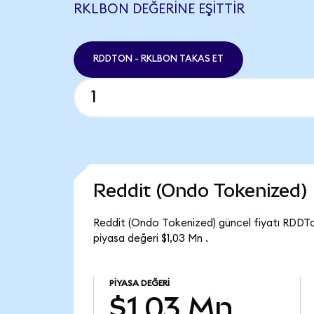
RKLBON DEĞERINE EŞITTIR
RDDTON - RKLBON TAKAS ET
Reddit (Ondo Tokenized)
Reddit (Ondo Tokenized) güncel fiyatı RDDTo
piyasa değeri $1,03 Mn .
PIYASA DEĞERI
$1,03 Mn