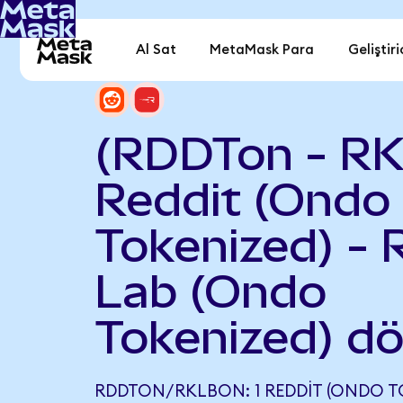
Al Sat
MetaMask Para
Geliştiri
(RDDTon - R
Reddit (Ondo
Tokenized) - 
Lab (Ondo
Tokenized) d
RDDTON/RKLBON: 1 REDDIT (ONDO TOK