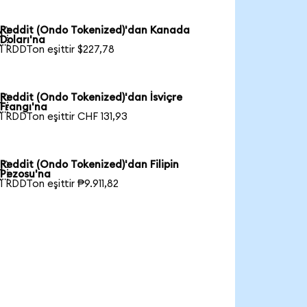
Reddit (Ondo Tokenized)'dan Kanada

Doları'na
1 RDDTon eşittir $227,78
Reddit (Ondo Tokenized)'dan İsviçre

Frangı'na
1 RDDTon eşittir CHF 131,93
Reddit (Ondo Tokenized)'dan Filipin

Pezosu'na
1 RDDTon eşittir ₱9.911,82