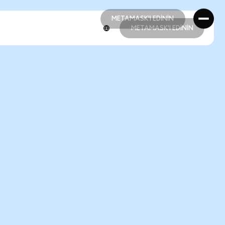
METAMASK'I EDİNİN
METAMASK'I EDİNİN
METAMASK'I EDİNİN
METAMASK'I EDİNİN