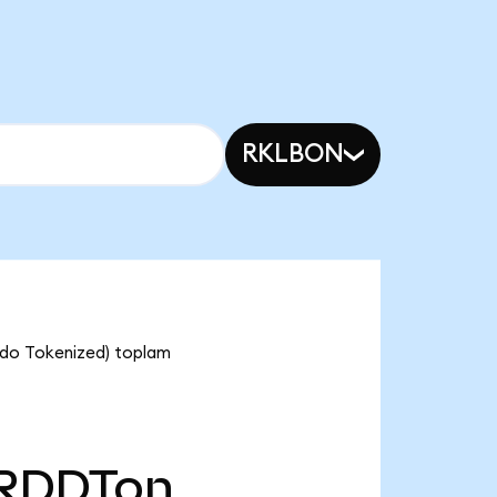
RKLBON
ndo Tokenized) toplam
RDDTon