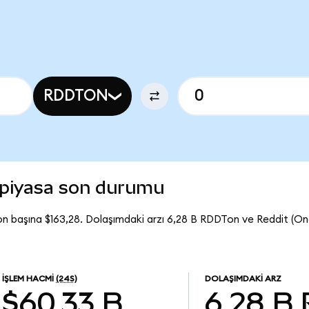
RDDTON
 piyasa son durumu
n başına $163,28. Dolaşımdaki arzı 6,28 B RDDTon ve Reddit (O
İŞLEM HACMI
(24S)
DOLAŞIMDAKI ARZ
$60,33 B
6,28 B