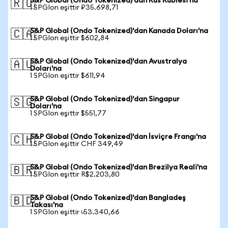
S&P Global (Ondo Tokenized)'dan Rus Rublesi'na
🇷🇺
1 SPGIon eşittir ₽35.698,71
S&P Global (Ondo Tokenized)'dan Kanada Doları'na
🇨🇦
1 SPGIon eşittir $602,84
S&P Global (Ondo Tokenized)'dan Avustralya
🇦🇺
Doları'na
1 SPGIon eşittir $611,94
S&P Global (Ondo Tokenized)'dan Singapur
🇸🇬
Doları'na
1 SPGIon eşittir $551,77
S&P Global (Ondo Tokenized)'dan İsviçre Frangı'na
🇨🇭
1 SPGIon eşittir CHF 349,49
S&P Global (Ondo Tokenized)'dan Brezilya Reali'na
🇧🇷
1 SPGIon eşittir R$2.203,80
S&P Global (Ondo Tokenized)'dan Bangladeş
🇧🇩
Takası'na
1 SPGIon eşittir ৳53.340,66