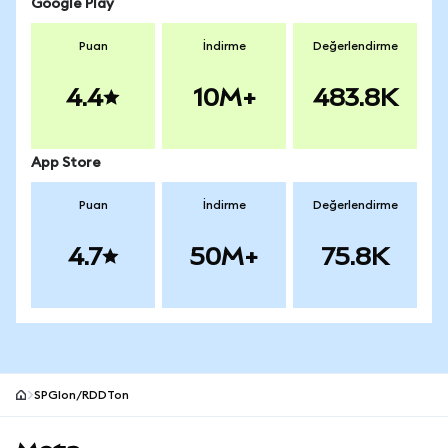
Google Play
Puan
İndirme
Değerlendirme
4.4
10M+
483.8K
App Store
Puan
İndirme
Değerlendirme
4.7
50M+
75.8K
SPGIon/RDDTon
MetaMask site alt bilgisi