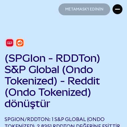
METAMASK'I EDİNİN
METAMASK'I EDİNİN
(SPGIon - RDDTon)
S&P Global (Ondo
Tokenized) - Reddit
(Ondo Tokenized)
dönüştür
SPGION/RDDTON: 1 S&P GLOBAL (ONDO
TOKENIZED), 2,8351 RDDTON DEĞERINE EŞITTIR