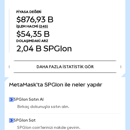
PIYASA DEĞERI
$876,93 B
İŞLEM HACMI
(24S)
$54,35 B
DOLAŞIMDAKI ARZ
2,04 B
SPGIon
DAHA FAZLA İSTATİSTİK GÖR
DAHA FAZLA İSTATİSTİK GÖR
MetaMask'ta SPGIon ile neler yapılır
SPGIon Satın Al
Birkaç dokunuşla satın alın.
SPGIon Sat
SPGIon coin'lerinizi nakde çevirin.