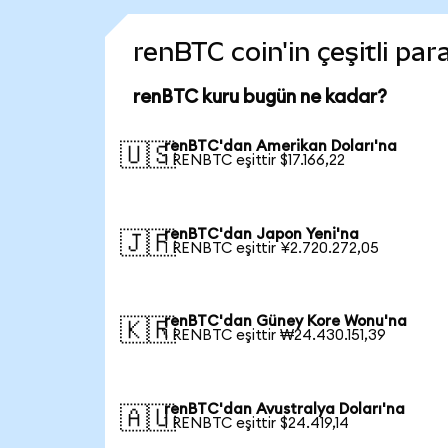
renBTC coin'in çeşitli par
renBTC kuru bugün ne kadar?
renBTC'dan Amerikan Doları'na
🇺🇸
1 RENBTC eşittir $17.166,22
renBTC'dan Japon Yeni'na
🇯🇵
1 RENBTC eşittir ¥2.720.272,05
renBTC'dan Güney Kore Wonu'na
🇰🇷
1 RENBTC eşittir ₩24.430.151,39
renBTC'dan Avustralya Doları'na
🇦🇺
1 RENBTC eşittir $24.419,14