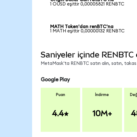
1 OUSD eşittir 0,00005821 RENBTC
MATH Token'dan renBTC'na
1 MATH eşittir 0,00000132 RENBTC
Saniyeler içinde RENBTC 
MetaMask'ta RENBTC satın alın, satın, takas ed
Google Play
Puan
İndirme
Değ
4.4
10M+
4