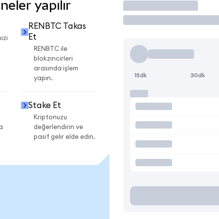
eler yapılır
İşlem Yap
RENBTC Takas
Et
izi
RENBTC ile
blokzincirleri
arasında işlem
15dk
30dk
yapın.
Stake Et
Kriptonuzu
a
değerlendirin ve
pasif gelir elde edin.