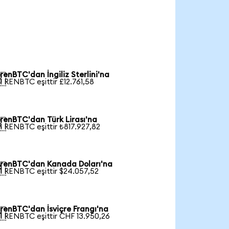
renBTC'dan İngiliz Sterlini'na

1 RENBTC eşittir £12.761,58
renBTC'dan Türk Lirası'na

1 RENBTC eşittir ₺817.927,82
renBTC'dan Kanada Doları'na

1 RENBTC eşittir $24.057,52
renBTC'dan İsviçre Frangı'na

1 RENBTC eşittir CHF 13.950,26