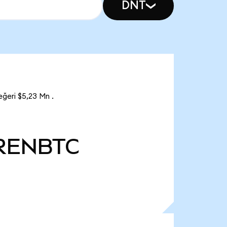
DNT
ğeri $5,23 Mn .
RENBTC