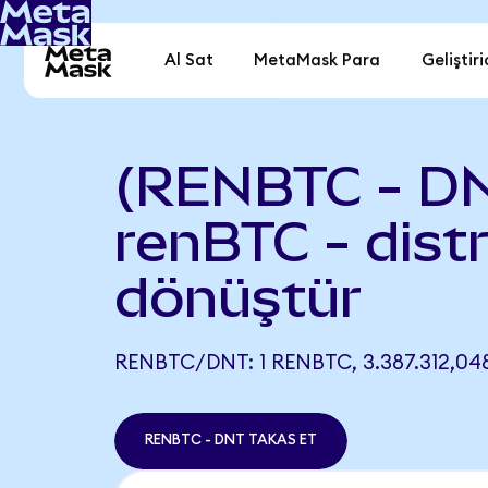
Al Sat
MetaMask Para
Geliştiri
(RENBTC - D
renBTC - distr
dönüştür
RENBTC/DNT: 1 RENBTC, 3.387.312,04
RENBTC - DNT TAKAS ET