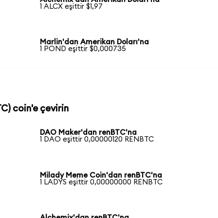
1 ALCX eşittir $1,97
Marlin'dan Amerikan Doları'na
1 POND eşittir $0,000735
C) coin'e çevirin
DAO Maker'dan renBTC'na
1 DAO eşittir 0,00000120 RENBTC
a
Milady Meme Coin'dan renBTC'na
1 LADYS eşittir 0,00000000 RENBTC
Alchemix'dan renBTC'na