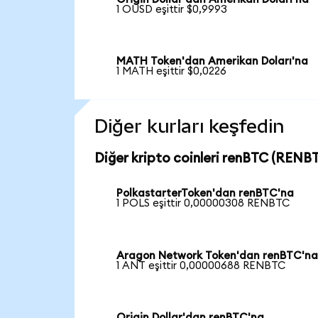
1 OUSD eşittir $0,9993
MATH Token'dan Amerikan Doları'na
1 MATH eşittir $0,0226
Diğer kurları keşfedin
Diğer kripto coinleri renBTC (RENBT
PolkastarterToken'dan renBTC'na
1 POLS eşittir 0,00000308 RENBTC
Aragon Network Token'dan renBTC'n
1 ANT eşittir 0,00000688 RENBTC
Origin Dollar'dan renBTC'na