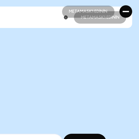
METAMASK'I EDİNİN
METAMASK'I EDİNİN
METAMASK'I EDİNİN
METAMASK'I EDİNİN