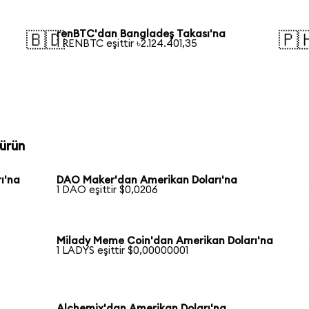
renBTC'dan Bangladeş Takası'na
🇧🇩
🇵
1 RENBTC eşittir ৳2.124.401,35
ürün
ı'na
DAO Maker'dan Amerikan Doları'na
1 DAO eşittir $0,0206
Milady Meme Coin'dan Amerikan Doları'na
1 LADYS eşittir $0,00000001
Alchemix'dan Amerikan Doları'na