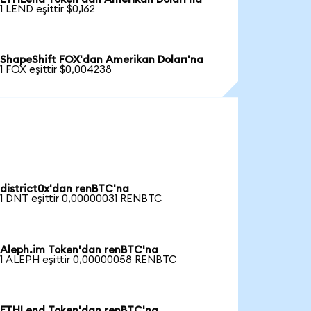
1 LEND eşittir $0,162
ShapeShift FOX'dan Amerikan Doları'na
1 FOX eşittir $0,004238
district0x'dan renBTC'na
1 DNT eşittir 0,00000031 RENBTC
Aleph.im Token'dan renBTC'na
1 ALEPH eşittir 0,00000058 RENBTC
ETHLend Token'dan renBTC'na