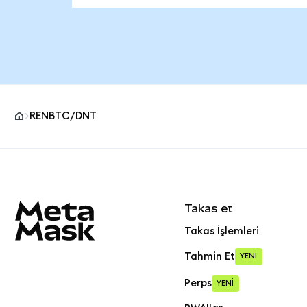
RENBTC/DNT
MetaMask site alt bilgisi
Takas et
Takas İşlemleri
Tahmin Et
YENİ
Perps
YENİ