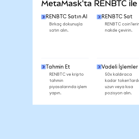
MetaMask'ta RENBTC ile n
RENBTC Satın Al
RENBTC Sat
Birkaç dokunuşla
RENBTC coin'lerin
satın alın.
nakde çevirin.
Tahmin Et
Vadeli İşlemler
RENBTC ve kripto
50x kaldıraca
tahmin
kadar token'lard
piyasalarında işlem
uzun veya kısa
yapın.
pozisyon alın.