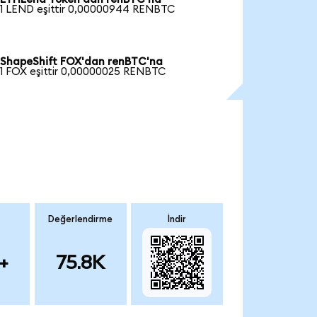
1 LEND eşittir 0,00000944 RENBTC
ShapeShift FOX'dan renBTC'na
1 FOX eşittir 0,00000025 RENBTC
Değerlendirme
İndir
+
75.8K