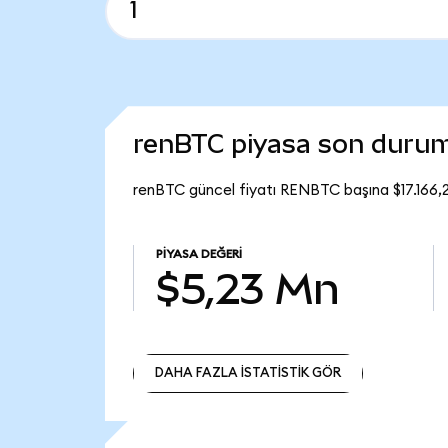
renBTC piyasa son duru
renBTC güncel fiyatı RENBTC başına $17.166,
PIYASA DEĞERI
$5,23 Mn
DAHA FAZLA İSTATİSTİK GÖR
DAHA FAZLA İSTATİSTİK GÖR