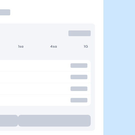
1sa
4sa
1G