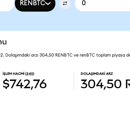
RENBTC
mu
22. Dolaşımdaki arzı 304,50 RENBTC ve renBTC toplam piyasa de
İŞLEM HACMI
(24S)
DOLAŞIMDAKI ARZ
$742,76
304,50