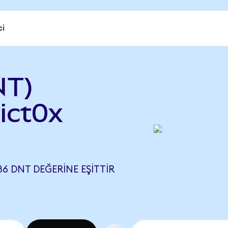
ci
NT)
ict0x
86 DNT DEĞERINE EŞITTIR