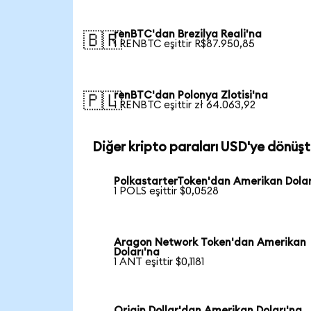
renBTC'dan Brezilya Reali'na
🇧🇷
1 RENBTC eşittir R$87.950,85
renBTC'dan Polonya Zlotisi'na
🇵🇱
1 RENBTC eşittir zł 64.063,92
Diğer kripto paraları USD'ye dönüşt
PolkastarterToken'dan Amerikan Dolar
1 POLS eşittir $0,0528
Aragon Network Token'dan Amerikan
Doları'na
1 ANT eşittir $0,1181
Origin Dollar'dan Amerikan Doları'na