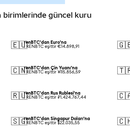
a birimlerinde güncel kuru
renBTC'dan Euro'na
🇪🇺
🇬
1 RENBTC eşittir €14.898,91
renBTC'dan Çin Yuanı'na
🇨🇳
🇹
1 RENBTC eşittir ¥115.856,59
renBTC'dan Rus Rublesi'na
🇷🇺
🇨
1 RENBTC eşittir ₽1.424.767,44
renBTC'dan Singapur Doları'na
🇸🇬
🇨
1 RENBTC eşittir $22.035,55