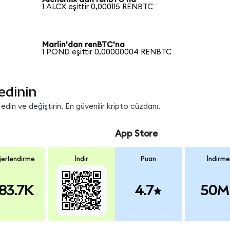
1 ALCX eşittir 0,000115 RENBTC
Marlin'dan renBTC'na
1 POND eşittir 0,00000004 RENBTC
edinin
in ve değiştirin. En güvenilir kripto cüzdanı.
App Store
erlendirme
İndir
Puan
İndirme
83.7K
4.7
50M