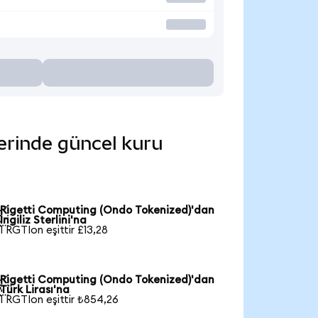
lerinde güncel kuru
Rigetti Computing (Ondo Tokenized)'dan

İngiliz Sterlini'na
1 RGTIon eşittir £13,28
Rigetti Computing (Ondo Tokenized)'dan

Türk Lirası'na
1 RGTIon eşittir ₺854,26