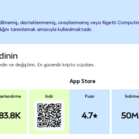
ilmemiş, desteklenmemiş, onaylanmamış veya Rigetti Computing ile 
lığını tanımlamak amacıyla kullanılmaktadır.
dinin
in ve değiştirin. En güvenilir kripto cüzdanı.
App Store
erlendirme
İndir
Puan
İndirme
83.8K
4.7
50M