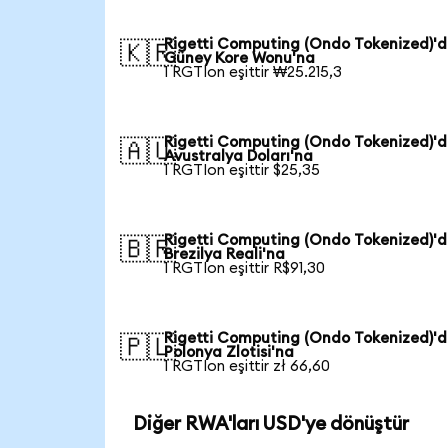
Rigetti Computing (Ondo Tokenized)'
🇰🇷
Güney Kore Wonu'na
1 RGTIon eşittir ₩25.215,3
Rigetti Computing (Ondo Tokenized)'
🇦🇺
Avustralya Doları'na
1 RGTIon eşittir $25,35
Rigetti Computing (Ondo Tokenized)'
🇧🇷
Brezilya Reali'na
1 RGTIon eşittir R$91,30
Rigetti Computing (Ondo Tokenized)'
🇵🇱
Polonya Zlotisi'na
1 RGTIon eşittir zł 66,60
Diğer RWA'ları USD'ye dönüştür