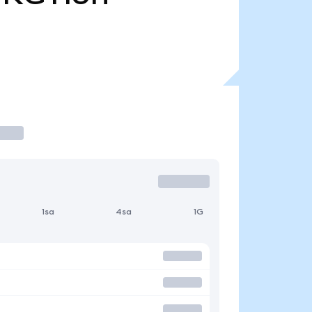
1sa
4sa
1G