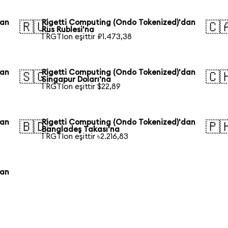
dan
Rigetti Computing (Ondo Tokenized)'dan
🇷🇺
🇨
Rus Rublesi'na
1 RGTIon eşittir ₽1.473,38
dan
Rigetti Computing (Ondo Tokenized)'dan
🇸🇬
🇨
Singapur Doları'na
1 RGTIon eşittir $22,89
dan
Rigetti Computing (Ondo Tokenized)'dan
🇧🇩
🇵
Bangladeş Takası'na
1 RGTIon eşittir ৳2.216,83
dan