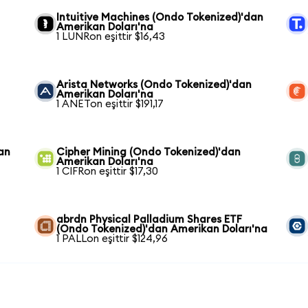
Intuitive Machines (Ondo Tokenized)'dan
Amerikan Doları'na
1 LUNRon eşittir $16,43
Arista Networks (Ondo Tokenized)'dan
Amerikan Doları'na
1 ANETon eşittir $191,17
an
Cipher Mining (Ondo Tokenized)'dan
Amerikan Doları'na
1 CIFRon eşittir $17,30
abrdn Physical Palladium Shares ETF
(Ondo Tokenized)'dan Amerikan Doları'na
1 PALLon eşittir $124,96