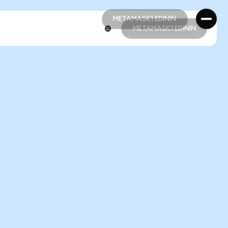
METAMASK'I EDİNİN
METAMASK'I EDİNİN
METAMASK'I EDİNİN
METAMASK'I EDİNİN