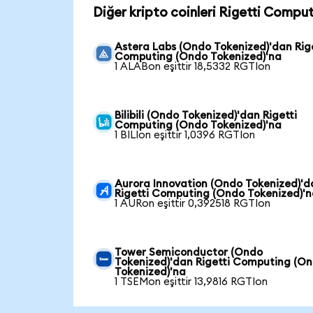
Diğer kripto coinleri Rigetti Compu
Astera Labs (Ondo Tokenized)'dan Rig
Computing (Ondo Tokenized)'na
1 ALABon eşittir 18,5332 RGTIon
Bilibili (Ondo Tokenized)'dan Rigetti
Computing (Ondo Tokenized)'na
1 BILIon eşittir 1,0396 RGTIon
Aurora Innovation (Ondo Tokenized)'d
Rigetti Computing (Ondo Tokenized)'
1 AURon eşittir 0,392518 RGTIon
Tower Semiconductor (Ondo
Tokenized)'dan Rigetti Computing (O
Tokenized)'na
1 TSEMon eşittir 13,9816 RGTIon