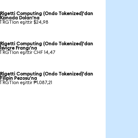
Rigetti Computing (Ondo Tokenized)'dan

Kanada Doları'na
1 RGTIon eşittir $24,98
Rigetti Computing (Ondo Tokenized)'dan

İsviçre Frangı'na
1 RGTIon eşittir CHF 14,47
Rigetti Computing (Ondo Tokenized)'dan

Filipin Pezosu'na
1 RGTIon eşittir ₱1.087,21