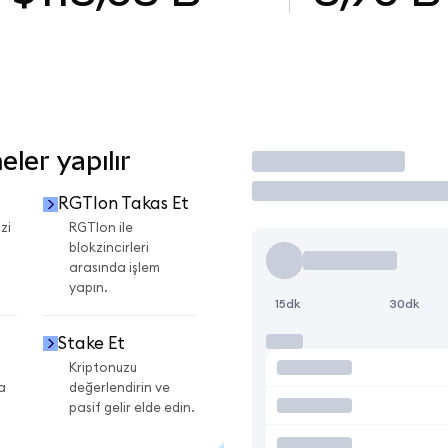
ler yapılır
İşlem Yap
RGTIon Takas Et
zi
RGTIon ile
blokzincirleri
arasında işlem
yapın.
15dk
30dk
Stake Et
Kriptonuzu
a
değerlendirin ve
pasif gelir elde edin.