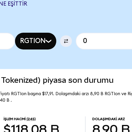
NE EŞITTIR
RGTION
 Tokenized) piyasa son durumu
iyatı RGTIon başına $17,91. Dolaşımdaki arzı 8,90 B RGTIon ve R
40 B .
İŞLEM HACMI
(24S)
DOLAŞIMDAKI ARZ
$118,08 B
8,90 B