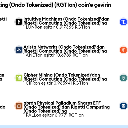
ting (Ondo Tokenized) (RGTIon) coin'e çevirin
etti
Intuitive Machines (Ondo Tokenized)'dan
Rigetti Computing (Ondo Tokenized)'na
1 LUNRon eşittir 0,917365 RGTIon
Arista Networks (Ondo Tokenized)'dan
Rigetti Computing (Ondo Tokenized)'na
1 ANETon eşittir 10,6739 RGTIon
an
Cipher Mining (Ondo Tokenized)'dan
na
Rigetti Computing (Ondo Tokenized)'na
1 CIFRon eşittir 0,965941 RGTIon
abrdn Physical Palladium Shares ETF
ndo
(Ondo Tokenized)'dan Rigetti Computing
(Ondo Tokenized)'na
1 PALLon eşittir 6,9771 RGTIon