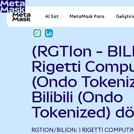
Al Sat
MetaMask Para
Geliştiri
(RGTIon - BIL
Rigetti Comp
(Ondo Tokeniz
Bilibili (Ondo
Tokenized) d
RGTION/BILION: 1 RIGETTI COMPUT