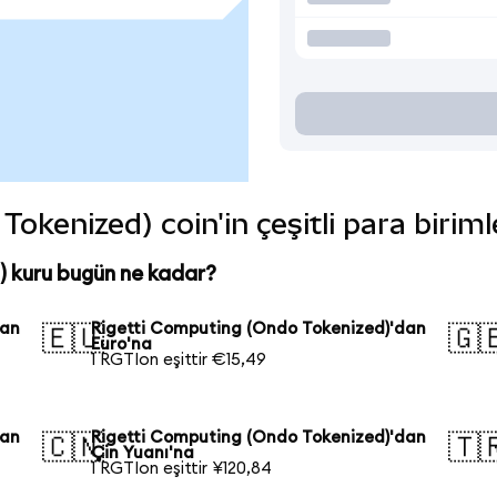
okenized) coin'in çeşitli para birim
 kuru bugün ne kadar?
dan
Rigetti Computing (Ondo Tokenized)'dan
🇪🇺
🇬
Euro'na
1 RGTIon eşittir €15,49
dan
Rigetti Computing (Ondo Tokenized)'dan
🇨🇳
🇹
Çin Yuanı'na
1 RGTIon eşittir ¥120,84