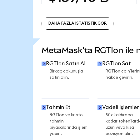
DAHA FAZLA İSTATİSTİK GÖR
DAHA FAZLA İSTATİSTİK GÖR
MetaMask'ta RGTIon ile ne
RGTIon Satın Al
RGTIon Sat
Birkaç dokunuşla
RGTIon coin'lerini
satın alın.
nakde çevirin.
Tahmin Et
Vadeli İşlemler
RGTIon ve kripto
50x kaldıraca
tahmin
kadar token'lard
piyasalarında işlem
uzun veya kısa
yapın.
pozisyon alın.