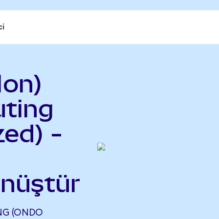
ci
Ion)
uting
ed) -
önüştür
ING (ONDO