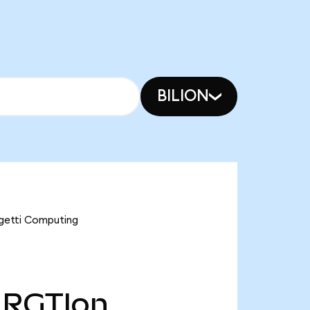
BILION
igetti Computing
RGTIon