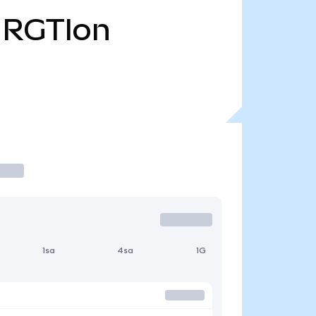
RGTIon
1sa
4sa
1G