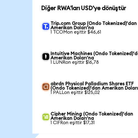
Diğer RWA'ları USD'ye dönüştür
Trip.com Group (Ondo Tokenized)'dan
Amerikan Doları'na
1 TCOMon eşittir $46,61
Intuitive Machines (Ondo Tokenized)'
Amerikan Doları'na
1 LUNRon eşittir $16,78
abrdn Physical Palladium Shares ETF
(Ondo Tokenized)'dan Amerikan Doları
1 PALLon eşittir $125,02
Cipher Mining (Ondo Tokenized)'dan
Amerikan Doları'na
1 CIFRon eşittir $17,31