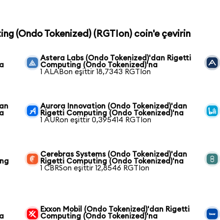
ting (Ondo Tokenized) (RGTIon) coin'e çevirin
Astera Labs (Ondo Tokenized)'dan Rigetti
na
Computing (Ondo Tokenized)'na
1 ALABon eşittir 18,7343 RGTIon
dan
Aurora Innovation (Ondo Tokenized)'dan
na
Rigetti Computing (Ondo Tokenized)'na
1 AURon eşittir 0,395414 RGTIon
Cerebras Systems (Ondo Tokenized)'dan
ing
Rigetti Computing (Ondo Tokenized)'na
1 CBRSon eşittir 12,8546 RGTIon
Exxon Mobil (Ondo Tokenized)'dan Rigetti
na
Computing (Ondo Tokenized)'na