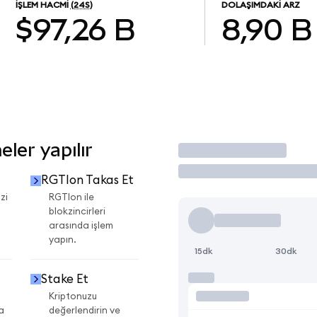
İŞLEM HACMI
(24S)
DOLAŞIMDAKI ARZ
$97,26 B
8,90 B
ler yapılır
İşlem Yap
RGTIon Takas Et
zi
RGTIon ile
blokzincirleri
arasında işlem
yapın.
15dk
30dk
Stake Et
Kriptonuzu
a
değerlendirin ve