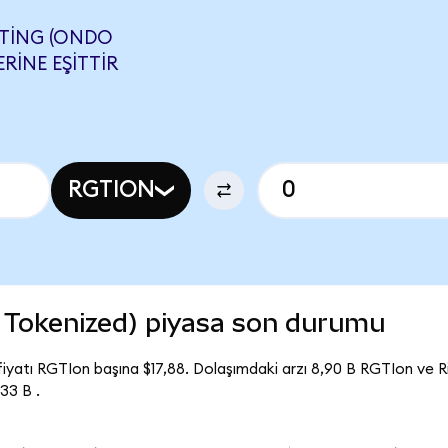
TING (ONDO
RINE EŞITTIR
RGTION
 Tokenized) piyasa son durumu
iyatı RGTIon başına $17,88. Dolaşımdaki arzı 8,90 B RGTIon ve 
33 B .