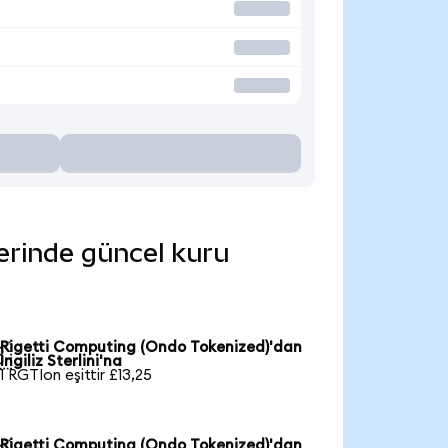
lerinde güncel kuru
Rigetti Computing (Ondo Tokenized)'dan

İngiliz Sterlini'na
1 RGTIon eşittir £13,25
Rigetti Computing (Ondo Tokenized)'dan