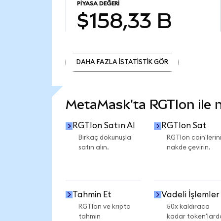
PIYASA DEĞERI
$158,33 B
DAHA FAZLA İSTATİSTİK GÖR
DAHA FAZLA İSTATİSTİK GÖR
MetaMask'ta RGTIon ile ne
RGTIon Satın Al
RGTIon Sat
Birkaç dokunuşla
RGTIon coin'lerini
satın alın.
nakde çevirin.
Tahmin Et
Vadeli İşlemler
RGTIon ve kripto
50x kaldıraca
tahmin
kadar token'lard