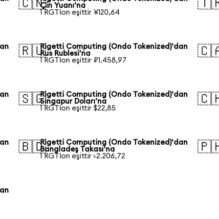
🇨🇳
🇹
Çin Yuanı'na
1 RGTIon eşittir ¥120,64
dan
Rigetti Computing (Ondo Tokenized)'dan
🇷🇺
🇨
Rus Rublesi'na
1 RGTIon eşittir ₽1.458,97
dan
Rigetti Computing (Ondo Tokenized)'dan
🇸🇬
🇨
Singapur Doları'na
1 RGTIon eşittir $22,85
dan
Rigetti Computing (Ondo Tokenized)'dan
🇧🇩
🇵
Bangladeş Takası'na
1 RGTIon eşittir ৳2.206,72
dan