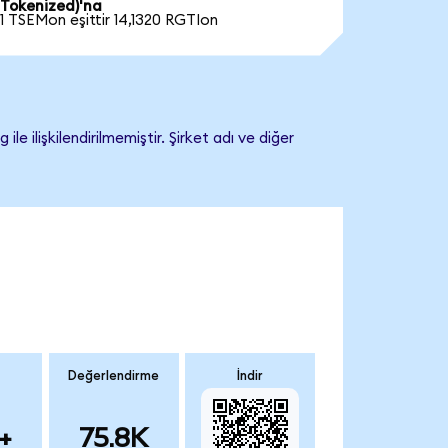
Tokenized)'na
1 TSEMon eşittir 14,1320 RGTIon
ilişkilendirilmemiştir. Şirket adı ve diğer
Değerlendirme
İndir
+
75.8K