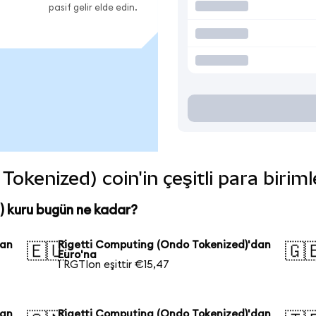
pasif gelir elde edin.
okenized) coin'in çeşitli para birim
 kuru bugün ne kadar?
dan
Rigetti Computing (Ondo Tokenized)'dan
🇪🇺
🇬
Euro'na
1 RGTIon eşittir €15,47
dan
Rigetti Computing (Ondo Tokenized)'dan