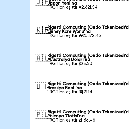
🇯🇵
Japon Yeni'na
1 RGTIon eşittir ¥2.821,54
Rigetti Computing (Ondo Tokenized)'
🇰🇷
Güney Kore Wonu'na
1 RGTIon eşittir ₩25.172,45
Rigetti Computing (Ondo Tokenized)'
🇦🇺
Avustralya Doları'na
1 RGTIon eşittir $25,30
Rigetti Computing (Ondo Tokenized)'
🇧🇷
Brezilya Reali'na
1 RGTIon eşittir R$91,14
Rigetti Computing (Ondo Tokenized)'
🇵🇱
Polonya Zlotisi'na
1 RGTIon eşittir zł 66,48