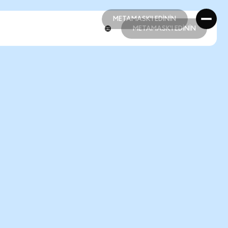
METAMASK'I EDİNİN
METAMASK'I EDİNİN
METAMASK'I EDİNİN
METAMASK'I EDİNİN