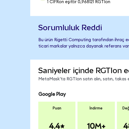
1 CIFRon eşittir 0,968121 RGTIon
Sorumluluk Reddi
Bu ürün Rigetti Computing tarafından ihraç ed
ticari markalar yalnızca dayanak referans var
Saniyeler içinde RGTIon e
MetaMask'ta RGTIon satın alın, satın, takas ed
Google Play
Puan
İndirme
Değ
4.4
10M+
4