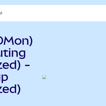
ci
OMon)
uting
ed) -
up
zed)