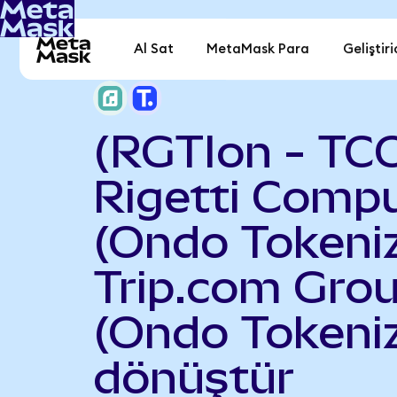
Al Sat
MetaMask Para
Geliştiri
(RGTIon - TC
Rigetti Comp
(Ondo Tokeniz
Trip.com Gro
(Ondo Tokeni
dönüştür