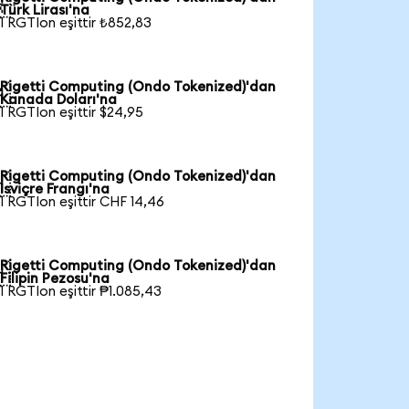

Türk Lirası'na
1 RGTIon eşittir ₺852,83
Rigetti Computing (Ondo Tokenized)'dan

Kanada Doları'na
1 RGTIon eşittir $24,95
Rigetti Computing (Ondo Tokenized)'dan

İsviçre Frangı'na
1 RGTIon eşittir CHF 14,46
Rigetti Computing (Ondo Tokenized)'dan

Filipin Pezosu'na
1 RGTIon eşittir ₱1.085,43