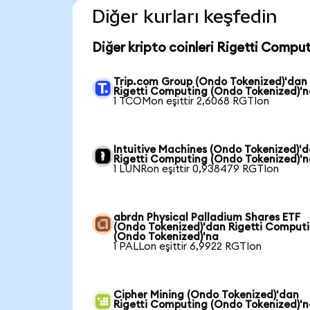
Diğer kurları keşfedin
Diğer kripto coinleri Rigetti Compu
Trip.com Group (Ondo Tokenized)'dan
Rigetti Computing (Ondo Tokenized)'
1 TCOMon eşittir 2,6068 RGTIon
Intuitive Machines (Ondo Tokenized)'
Rigetti Computing (Ondo Tokenized)'
1 LUNRon eşittir 0,938479 RGTIon
abrdn Physical Palladium Shares ETF
(Ondo Tokenized)'dan Rigetti Comput
(Ondo Tokenized)'na
1 PALLon eşittir 6,9922 RGTIon
Cipher Mining (Ondo Tokenized)'dan
Rigetti Computing (Ondo Tokenized)'