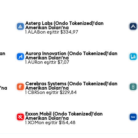
Astera Labs (Ondo Tokenized)'dan
Amerikan Doları'na
1 ALABon eşittir $334,97
dan
Aurora Innovation (Ondo Tokenized)'dan
Amerikan Doları'na
1 AURon eşittir $7,07
Cerebras Systems (Ondo Tokenized)'dan
'na
Amerikan Doları'na
1 CBRSon eşittir $229,84
Exxon Mobil (Ondo Tokenized)'dan
Amerikan Doları'na
1 XOMon eşittir $154,48