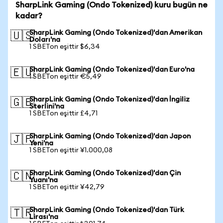
SharpLink Gaming (Ondo Tokenized) kuru bugün ne
kadar?
SharpLink Gaming (Ondo Tokenized)'dan Amerikan
🇺🇸
Doları'na
1 SBETon eşittir $6,34
SharpLink Gaming (Ondo Tokenized)'dan Euro'na
🇪🇺
1 SBETon eşittir €5,49
SharpLink Gaming (Ondo Tokenized)'dan İngiliz
🇬🇧
Sterlini'na
1 SBETon eşittir £4,71
SharpLink Gaming (Ondo Tokenized)'dan Japon
🇯🇵
Yeni'na
1 SBETon eşittir ¥1.000,08
SharpLink Gaming (Ondo Tokenized)'dan Çin
🇨🇳
Yuanı'na
1 SBETon eşittir ¥42,79
SharpLink Gaming (Ondo Tokenized)'dan Türk
🇹🇷
Lirası'na