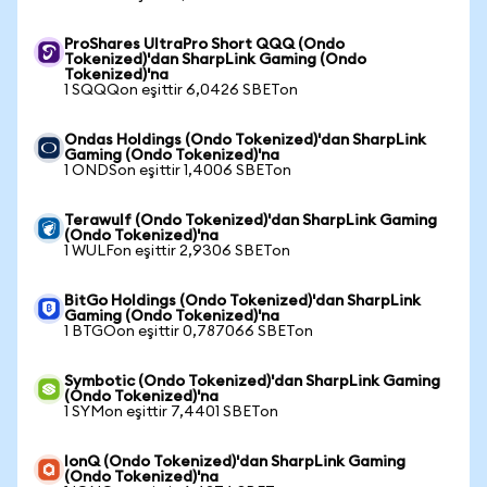
ProShares UltraPro Short QQQ (Ondo
Tokenized)'dan SharpLink Gaming (Ondo
Tokenized)'na
1 SQQQon eşittir 6,0426 SBETon
Ondas Holdings (Ondo Tokenized)'dan SharpLink
Gaming (Ondo Tokenized)'na
1 ONDSon eşittir 1,4006 SBETon
Terawulf (Ondo Tokenized)'dan SharpLink Gaming
(Ondo Tokenized)'na
1 WULFon eşittir 2,9306 SBETon
BitGo Holdings (Ondo Tokenized)'dan SharpLink
Gaming (Ondo Tokenized)'na
1 BTGOon eşittir 0,787066 SBETon
Symbotic (Ondo Tokenized)'dan SharpLink Gaming
(Ondo Tokenized)'na
1 SYMon eşittir 7,4401 SBETon
IonQ (Ondo Tokenized)'dan SharpLink Gaming
(Ondo Tokenized)'na