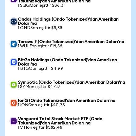
Tokenized)'dan Amerikan Doları'na
1 SQQQon eşittir $38,31
Ondas Holdings (Ondo Tokenized)'dan Amerikan
Doları'na
1 ONDSon eşittir $8,88
Terawulf (Ondo Tokenized)'dan Amerikan Doları'na
1 WULFon eşittir $18,58
BitGo Holdings (Ondo Tokenized)'dan Amerikan
Doları'na
1 BTGOon eşittir $4,99
Symbotic (Ondo Tokenized)'dan Amerikan Doları'na
1 SYMon eşittir $47,17
IonQ (Ondo Tokenized)'dan Amerikan Doları'na
1 IONQon eşittir $40,75
Vanguard Total Stock Market ETF (Ondo
Tokenized)'dan Amerikan Doları'na
1 VTIon eşittir $382,48