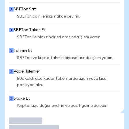
SBETon Sat
SBETon coin'lerinizi nakde çevirin.
SBETon Takas Et
SBETon ile blokzincirleri arasında işlem yapın.
Tahmin Et
SBETon ve kripto tahmin piyasalarında işlem yapın.
Vadeli İşlemler
50x kaldıraca kadar token'larda uzun veya kısa
pozisyon alın.
Stake Et
Kriptonuzu değerlendirin ve pasif gelir elde edin.
İşlem Yap