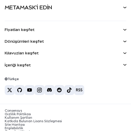
MetaMask Kart
Dökümantasyon
METAMASK'İ EDİN
RWA'lar
mUSD
YENİ
Kontrol Paneli
İşlem Kalkanı
Kazan
Smart Accounts Kit
Agent Wallet
YENİ
Fiyatları keşfet
Gömülü Cüzdanlar
Snap'ler
Bitcoin Fiyatı
Dönüşümleri keşfet
MetaMask Connect
Ethereum Fiyatı
Ödüller
YENİ
BTC'den USD'ye
Solana Fiyatı
Kılavuzları keşfet
Snap'ler
Güvenlik
ETH'den USD'ye
BTC Satın Al
Shiba Inu Fiyatı
USDT'den INR'ye
İçeriği keşfet
Web3 Servisleri
Destek
ETH Satın Al
Pepe Fiyatı
Bitcoin cüzdanı
BTC'den USDT'ye
SOL Satın Al
Kariyer
Tether Fiyatı
Solana cüzdanı
Türkçe
BTC'den INR'ye
PEPE Satın Al
İletişim
USDC Fiyatı
En iyi kripto kartları
ETH'den USDT'ye
USDT Satın Al
Chainlink Fiyatı
En iyi mobil kripto cüzdanlar
USDT'den PHP'ye
USDC Satın Al
Polymarket nedir?
BTC'den EUR'ya
Consensys
SHIB Satın Al
Kripto vergi haberleri
Gizlilik Politikası
Kullanım Şartları
BNB Satın Al
Katkıda Bulunan Lisans Sözleşmesi
Kripto para nasıl satın alınır?
Site Haritası
Erişilebilirlik