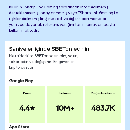
Bu ürün "SharpLink Gaming tarafından ihraç edilmemiş,
desteklenmemiş, onaylanmamış veya "SharpLink Gaming ile
ilişkilendirilmemiştir. Şirket adı ve diğer ticari markalar
yalnızca dayanak referans varlığını tanımlamak amacıyla
kullanılmaktadır.
Saniyeler içinde SBETon edinin
MetaMask'ta SBETon satın alın, satın,
takas edin ve değiştirin. En güvenilir
kripto cüzdanı.
Google Play
Puan
İndirme
Değerlendirme
4.4
10M+
483.7K
App Store