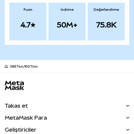
Puan
İndirme
Değerlendirme
4.7
50M+
75.8K
SBETon/RGTIon
MetaMask site alt bilgisi
Takas et
Takas İşlemleri
MetaMask Para
Tahmin Et
YENİ
Kripto Al
Geliştiriciler
Perps
YENİ