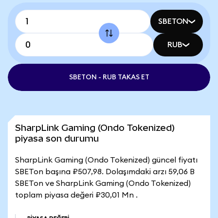
SBETON
RUB
SBETON - RUB TAKAS ET
SharpLink Gaming (Ondo Tokenized)
piyasa son durumu
SharpLink Gaming (Ondo Tokenized) güncel fiyatı
SBETon başına ₽507,98. Dolaşımdaki arzı 59,06 B
SBETon ve SharpLink Gaming (Ondo Tokenized)
toplam piyasa değeri ₽30,01 Mn .