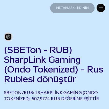
METAMASK'I EDİNİN
METAMASK'I EDİNİN
(SBETon - RUB)
SharpLink Gaming
(Ondo Tokenized) - Rus
Rublesi dönüştür
SBETON/RUB: 1 SHARPLINK GAMING (ONDO
TOKENIZED), 507,9774 RUB DEĞERINE EŞITTIR