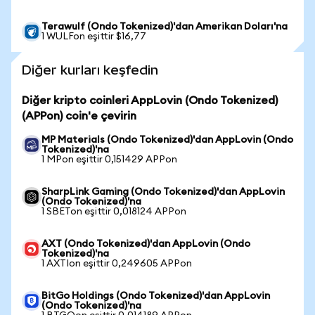
Terawulf (Ondo Tokenized)'dan Amerikan Doları'na
1 WULFon eşittir $16,77
Diğer kurları keşfedin
Diğer kripto coinleri AppLovin (Ondo Tokenized)
(APPon) coin'e çevirin
MP Materials (Ondo Tokenized)'dan AppLovin (Ondo
Tokenized)'na
1 MPon eşittir 0,151429 APPon
SharpLink Gaming (Ondo Tokenized)'dan AppLovin
(Ondo Tokenized)'na
1 SBETon eşittir 0,018124 APPon
AXT (Ondo Tokenized)'dan AppLovin (Ondo
Tokenized)'na
1 AXTIon eşittir 0,249605 APPon
BitGo Holdings (Ondo Tokenized)'dan AppLovin
(Ondo Tokenized)'na