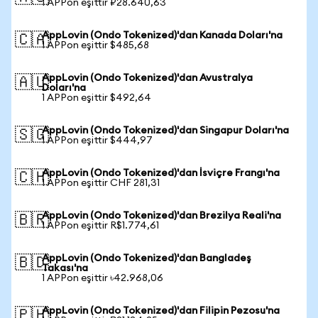
1 APPon eşittir ₽28.640,63
AppLovin (Ondo Tokenized)'dan Kanada Doları'na
🇨🇦
1 APPon eşittir $485,68
AppLovin (Ondo Tokenized)'dan Avustralya
🇦🇺
Doları'na
1 APPon eşittir $492,64
AppLovin (Ondo Tokenized)'dan Singapur Doları'na
🇸🇬
1 APPon eşittir $444,97
AppLovin (Ondo Tokenized)'dan İsviçre Frangı'na
🇨🇭
1 APPon eşittir CHF 281,31
AppLovin (Ondo Tokenized)'dan Brezilya Reali'na
🇧🇷
1 APPon eşittir R$1.774,61
AppLovin (Ondo Tokenized)'dan Bangladeş
🇧🇩
Takası'na
1 APPon eşittir ৳42.968,06
AppLovin (Ondo Tokenized)'dan Filipin Pezosu'na
🇵🇭