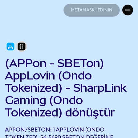
METAMASK'I EDİNİN
METAMASK'I EDİNİN
(APPon - SBETon)
AppLovin (Ondo
Tokenized) - SharpLink
Gaming (Ondo
Tokenized) dönüştür
APPON/SBETON: 1 APPLOVIN (ONDO
TOKENIZED), 54,5690 SBETON DEĞERINE