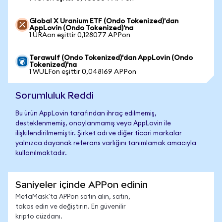
Global X Uranium ETF (Ondo Tokenized)'dan
AppLovin (Ondo Tokenized)'na
1 URAon eşittir 0,128077 APPon
Terawulf (Ondo Tokenized)'dan AppLovin (Ondo
Tokenized)'na
1 WULFon eşittir 0,048169 APPon
Sorumluluk Reddi
Bu ürün AppLovin tarafından ihraç edilmemiş,
desteklenmemiş, onaylanmamış veya AppLovin ile
ilişkilendirilmemiştir. Şirket adı ve diğer ticari markalar
yalnızca dayanak referans varlığını tanımlamak amacıyla
kullanılmaktadır.
Saniyeler içinde APPon edinin
MetaMask'ta APPon satın alın, satın,
takas edin ve değiştirin. En güvenilir
kripto cüzdanı.