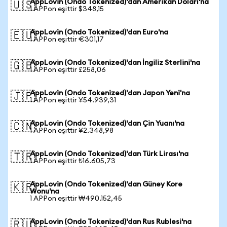
AppLovin (Ondo Tokenized)'dan Amerikan Doları'na
🇺🇸
1 APPon eşittir $348,15
AppLovin (Ondo Tokenized)'dan Euro'na
🇪🇺
1 APPon eşittir €301,17
AppLovin (Ondo Tokenized)'dan İngiliz Sterlini'na
🇬🇧
1 APPon eşittir £258,06
AppLovin (Ondo Tokenized)'dan Japon Yeni'na
🇯🇵
1 APPon eşittir ¥54.939,31
AppLovin (Ondo Tokenized)'dan Çin Yuanı'na
🇨🇳
1 APPon eşittir ¥2.348,98
AppLovin (Ondo Tokenized)'dan Türk Lirası'na
🇹🇷
1 APPon eşittir ₺16.605,73
AppLovin (Ondo Tokenized)'dan Güney Kore
🇰🇷
Wonu'na
1 APPon eşittir ₩490.152,45
AppLovin (Ondo Tokenized)'dan Rus Rublesi'na
🇷🇺