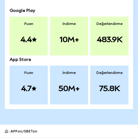
Google Play
Puan
İndirme
Değerlendirme
4.4
10M+
483.9K
App Store
Puan
İndirme
Değerlendirme
4.7
50M+
75.8K
APPon/SBETon