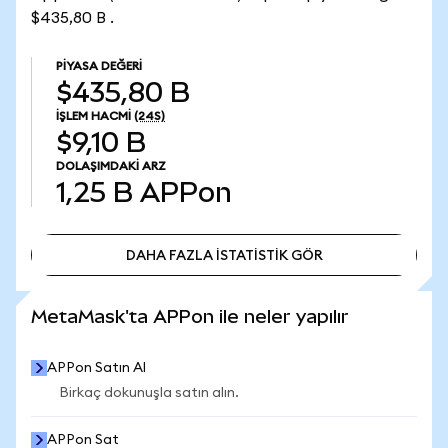
$435,80 B .
PIYASA DEĞERI
$435,80 B
İŞLEM HACMI
(24S)
$9,10 B
DOLAŞIMDAKI ARZ
1,25 B
APPon
DAHA FAZLA İSTATİSTİK GÖR
DAHA FAZLA İSTATİSTİK GÖR
MetaMask'ta APPon ile neler yapılır
APPon Satın Al
Birkaç dokunuşla satın alın.
APPon Sat