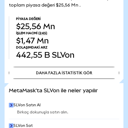
toplam piyasa değeri $25,56 Mn .
PIYASA DEĞERI
$25,56 Mn
İŞLEM HACMI
(24S)
$1,47 Mn
DOLAŞIMDAKI ARZ
442,55 B
SLVon
DAHA FAZLA İSTATİSTİK GÖR
DAHA FAZLA İSTATİSTİK GÖR
MetaMask'ta SLVon ile neler yapılır
SLVon Satın Al
Birkaç dokunuşla satın alın.
SLVon Sat