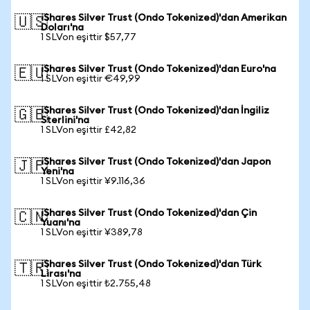
iShares Silver Trust (Ondo Tokenized)'dan Amerikan
🇺🇸
Doları'na
1 SLVon eşittir $57,77
iShares Silver Trust (Ondo Tokenized)'dan Euro'na
🇪🇺
1 SLVon eşittir €49,99
iShares Silver Trust (Ondo Tokenized)'dan İngiliz
🇬🇧
Sterlini'na
1 SLVon eşittir £42,82
iShares Silver Trust (Ondo Tokenized)'dan Japon
🇯🇵
Yeni'na
1 SLVon eşittir ¥9.116,36
iShares Silver Trust (Ondo Tokenized)'dan Çin
🇨🇳
Yuanı'na
1 SLVon eşittir ¥389,78
iShares Silver Trust (Ondo Tokenized)'dan Türk
🇹🇷
Lirası'na
1 SLVon eşittir ₺2.755,48