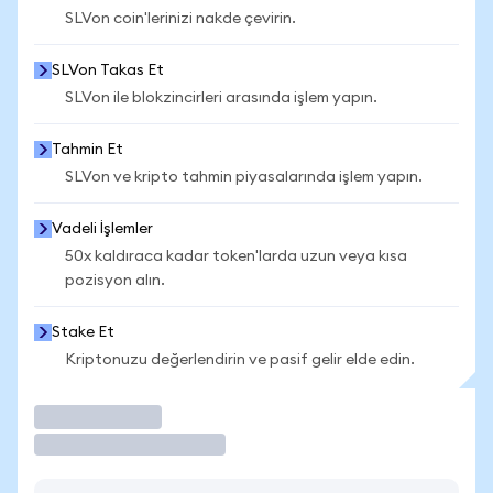
SLVon coin'lerinizi nakde çevirin.
SLVon Takas Et
SLVon ile blokzincirleri arasında işlem yapın.
Tahmin Et
SLVon ve kripto tahmin piyasalarında işlem yapın.
Vadeli İşlemler
50x kaldıraca kadar token'larda uzun veya kısa
pozisyon alın.
Stake Et
Kriptonuzu değerlendirin ve pasif gelir elde edin.
İşlem Yap