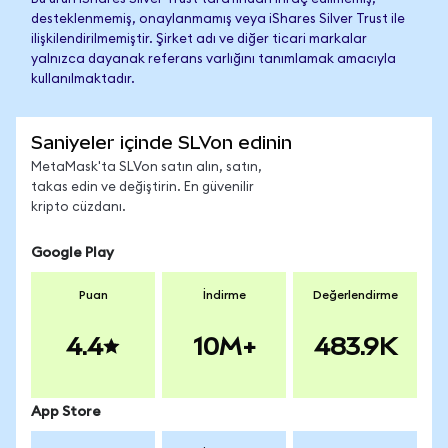
desteklenmemiş, onaylanmamış veya iShares Silver Trust ile
ilişkilendirilmemiştir. Şirket adı ve diğer ticari markalar
yalnızca dayanak referans varlığını tanımlamak amacıyla
kullanılmaktadır.
Saniyeler içinde SLVon edinin
MetaMask'ta SLVon satın alın, satın,
takas edin ve değiştirin. En güvenilir
kripto cüzdanı.
Google Play
Puan
İndirme
Değerlendirme
4.4
10M+
483.9K
App Store