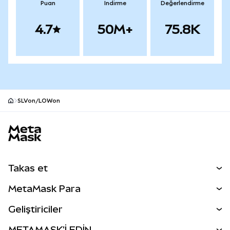
Puan
İndirme
Değerlendirme
4.7
50M+
75.8K
SLVon/LOWon
MetaMask site alt bilgisi
Takas et
Takas İşlemleri
MetaMask Para
Tahmin Et
YENİ
Kripto Al
Geliştiriciler
Perps
YENİ
MetaMask Kart
Dökümantasyon
METAMASK'İ EDİN