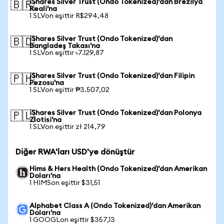
iShares Silver Trust (Ondo Tokenized)'dan Brezilya
🇧🇷
Reali'na
1 SLVon eşittir R$294,48
iShares Silver Trust (Ondo Tokenized)'dan
🇧🇩
Bangladeş Takası'na
1 SLVon eşittir ৳7.129,87
iShares Silver Trust (Ondo Tokenized)'dan Filipin
🇵🇭
Pezosu'na
1 SLVon eşittir ₱3.507,02
iShares Silver Trust (Ondo Tokenized)'dan Polonya
🇵🇱
Zlotisi'na
1 SLVon eşittir zł 214,79
Diğer RWA'ları USD'ye dönüştür
Hims & Hers Health (Ondo Tokenized)'dan Amerikan
Doları'na
1 HIMSon eşittir $31,51
Alphabet Class A (Ondo Tokenized)'dan Amerikan
Doları'na
1 GOOGLon eşittir $357,13