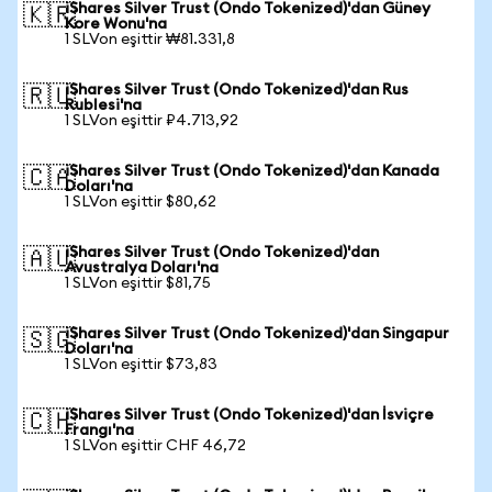
iShares Silver Trust (Ondo Tokenized)'dan Güney
🇰🇷
Kore Wonu'na
1 SLVon eşittir ₩81.331,8
iShares Silver Trust (Ondo Tokenized)'dan Rus
🇷🇺
Rublesi'na
1 SLVon eşittir ₽4.713,92
iShares Silver Trust (Ondo Tokenized)'dan Kanada
🇨🇦
Doları'na
1 SLVon eşittir $80,62
iShares Silver Trust (Ondo Tokenized)'dan
🇦🇺
Avustralya Doları'na
1 SLVon eşittir $81,75
iShares Silver Trust (Ondo Tokenized)'dan Singapur
🇸🇬
Doları'na
1 SLVon eşittir $73,83
iShares Silver Trust (Ondo Tokenized)'dan İsviçre
🇨🇭
Frangı'na
1 SLVon eşittir CHF 46,72