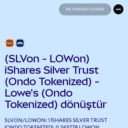
METAMASK'I EDİNİN
METAMASK'I EDİNİN
(SLVon - LOWon)
iShares Silver Trust
(Ondo Tokenized) -
Lowe's (Ondo
Tokenized) dönüştür
SLVON/LOWON: 1 ISHARES SILVER TRUST
(ONDO TOKENIZED), 0,263778 LOWON