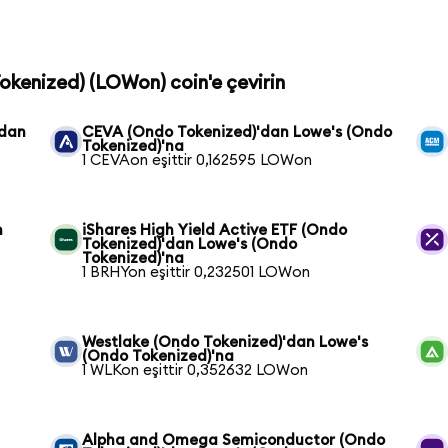
Tokenized) (LOWon) coin'e çevirin
'dan
CEVA (Ondo Tokenized)'dan Lowe's (Ondo
Tokenized)'na
1 CEVAon eşittir 0,162595 LOWon
n
iShares High Yield Active ETF (Ondo
Tokenized)'dan Lowe's (Ondo
Tokenized)'na
1 BRHYon eşittir 0,232501 LOWon
Westlake (Ondo Tokenized)'dan Lowe's
(Ondo Tokenized)'na
1 WLKon eşittir 0,352632 LOWon
Alpha and Omega Semiconductor (Ondo