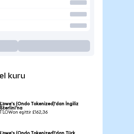
el kuru
Lowe's (Ondo Tokenized)'dan İngiliz

Sterlini'na
1 LOWon eşittir £162,36
Lowe's (Ondo Tokenized)'dan Türk