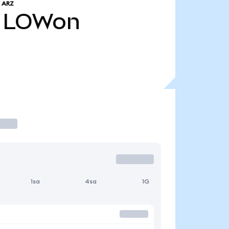
 ARZ
LOWon
1sa
4sa
1G