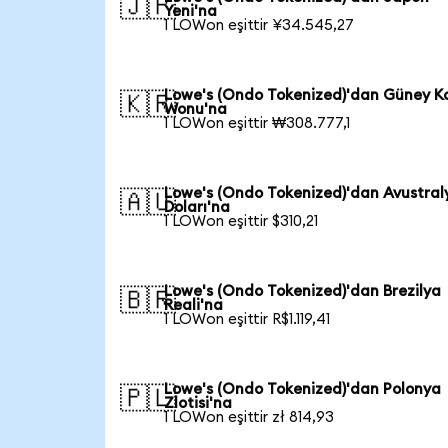
🇯🇵
Yeni'na
1 LOWon eşittir ¥34.545,27
Lowe's (Ondo Tokenized)'dan Güney K
🇰🇷
Wonu'na
1 LOWon eşittir ₩308.777,1
Lowe's (Ondo Tokenized)'dan Avustral
🇦🇺
Doları'na
1 LOWon eşittir $310,21
Lowe's (Ondo Tokenized)'dan Brezilya
🇧🇷
Reali'na
1 LOWon eşittir R$1.119,41
Lowe's (Ondo Tokenized)'dan Polonya
🇵🇱
Zlotisi'na
1 LOWon eşittir zł 814,93