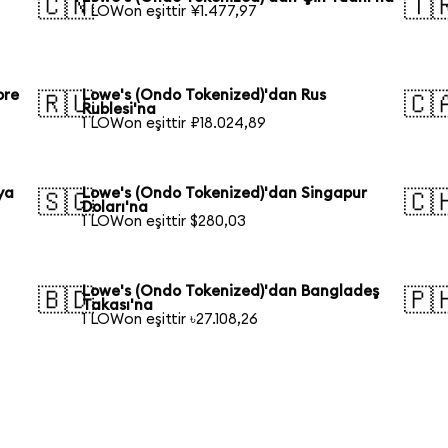
🇨🇳
🇹
1 LOWon eşittir ¥1.477,97
ore
Lowe's (Ondo Tokenized)'dan Rus
🇷🇺
🇨
Rublesi'na
1 LOWon eşittir ₽18.024,89
ya
Lowe's (Ondo Tokenized)'dan Singapur
🇸🇬
🇨
Doları'na
1 LOWon eşittir $280,03
Lowe's (Ondo Tokenized)'dan Bangladeş
🇧🇩
🇵
Takası'na
1 LOWon eşittir ৳27.108,26