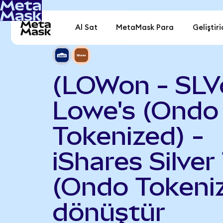
Al Sat
MetaMask Para
Geliştiri
(LOWon - SLV
Lowe's (Ondo
Tokenized) -
iShares Silver
(Ondo Tokeni
dönüştür