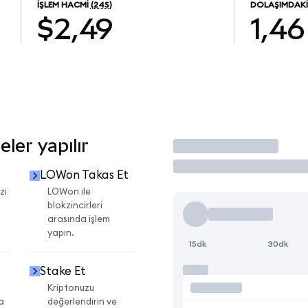
İŞLEM HACMI
(24S)
DOLAŞIMDAKI
$2,49
1,46
ler yapılır
İşlem Yap
LOWon Takas Et
zi
LOWon ile
blokzincirleri
arasında işlem
yapın.
15dk
30dk
Stake Et
Kriptonuzu
a
değerlendirin ve