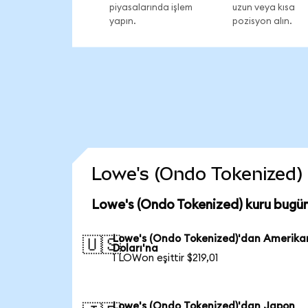
piyasalarında işlem
uzun veya kısa
yapın.
pozisyon alın.
Lowe's (Ondo Tokenized) c
Lowe's (Ondo Tokenized) kuru bugü
Lowe's (Ondo Tokenized)'dan Amerika
🇺🇸
Doları'na
1 LOWon eşittir $219,01
Lowe's (Ondo Tokenized)'dan Japon