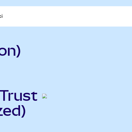
ci
on)
 Trust
zed)