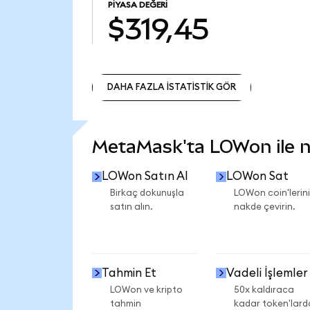
PIYASA DEĞERI
$319,45
DAHA FAZLA İSTATİSTİK GÖR
DAHA FAZLA İSTATİSTİK GÖR
MetaMask'ta LOWon ile ne
LOWon Satın Al
LOWon Sat
Birkaç dokunuşla
LOWon coin'lerini
satın alın.
nakde çevirin.
Tahmin Et
Vadeli İşlemler
LOWon ve kripto
50x kaldıraca
tahmin
kadar token'lard