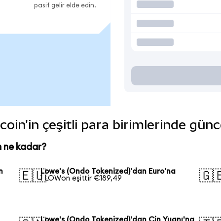
pasif gelir elde edin.
oin'in çeşitli para birimlerinde günc
n ne kadar?
n
Lowe's (Ondo Tokenized)'dan Euro'na
🇪🇺
🇬
1 LOWon eşittir €189,49
Lowe's (Ondo Tokenized)'dan Çin Yuanı'na