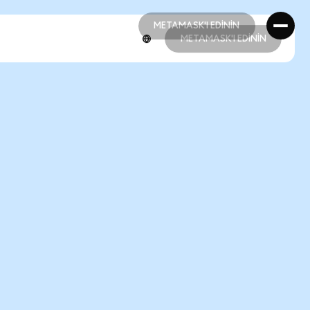
METAMASK'I EDİNİN
METAMASK'I EDİNİN
METAMASK'I EDİNİN
METAMASK'I EDİNİN