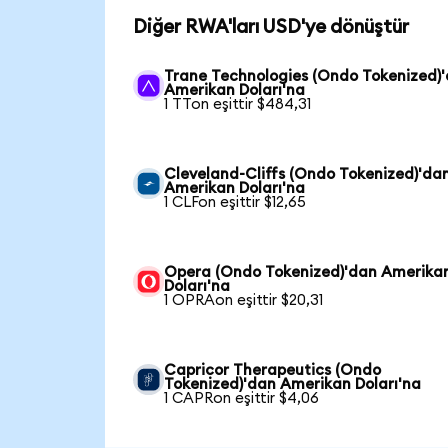
Diğer RWA'ları USD'ye dönüştür
Trane Technologies (Ondo Tokenized)
Amerikan Doları'na
1 TTon eşittir $484,31
Cleveland-Cliffs (Ondo Tokenized)'da
Amerikan Doları'na
1 CLFon eşittir $12,65
Opera (Ondo Tokenized)'dan Amerika
Doları'na
1 OPRAon eşittir $20,31
Capricor Therapeutics (Ondo
Tokenized)'dan Amerikan Doları'na
1 CAPRon eşittir $4,06