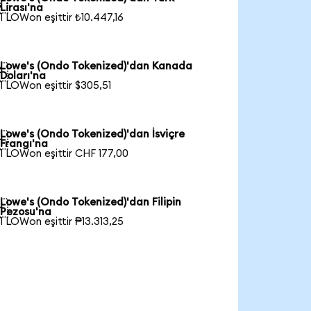

Lirası'na
1 LOWon eşittir ₺10.447,16
Lowe's (Ondo Tokenized)'dan Kanada

Doları'na
1 LOWon eşittir $305,51
Lowe's (Ondo Tokenized)'dan İsviçre

Frangı'na
1 LOWon eşittir CHF 177,00
Lowe's (Ondo Tokenized)'dan Filipin

Pezosu'na
1 LOWon eşittir ₱13.313,25