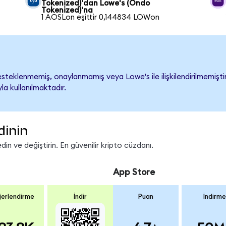
Tokenized)'dan Lowe's (Ondo
Tokenized)'na
1 AOSLon eşittir 0,144834 LOWon
teklenmemiş, onaylanmamış veya Lowe's ile ilişkilendirilmemiştir. 
a kullanılmaktadır.
dinin
n ve değiştirin. En güvenilir kripto cüzdanı.
App Store
erlendirme
İndir
Puan
İndirme