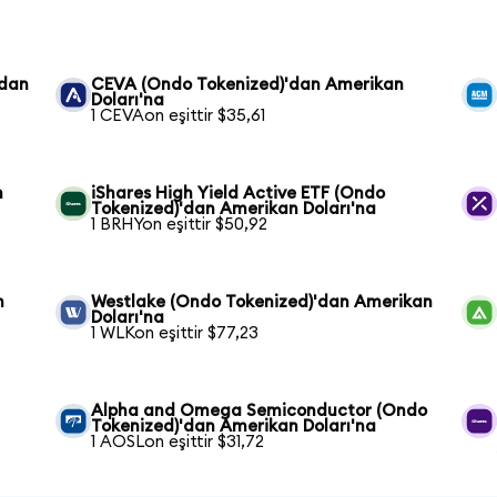
'dan
CEVA (Ondo Tokenized)'dan Amerikan
Doları'na
1 CEVAon eşittir $35,61
n
iShares High Yield Active ETF (Ondo
Tokenized)'dan Amerikan Doları'na
1 BRHYon eşittir $50,92
n
Westlake (Ondo Tokenized)'dan Amerikan
Doları'na
1 WLKon eşittir $77,23
Alpha and Omega Semiconductor (Ondo
Tokenized)'dan Amerikan Doları'na
1 AOSLon eşittir $31,72