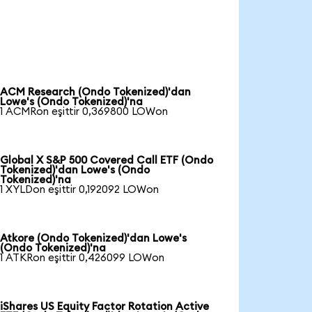
ACM Research (Ondo Tokenized)'dan
Lowe's (Ondo Tokenized)'na
1 ACMRon eşittir 0,369800 LOWon
Global X S&P 500 Covered Call ETF (Ondo
Tokenized)'dan Lowe's (Ondo
Tokenized)'na
1 XYLDon eşittir 0,192092 LOWon
Atkore (Ondo Tokenized)'dan Lowe's
(Ondo Tokenized)'na
1 ATKRon eşittir 0,426099 LOWon
iShares US Equity Factor Rotation Active