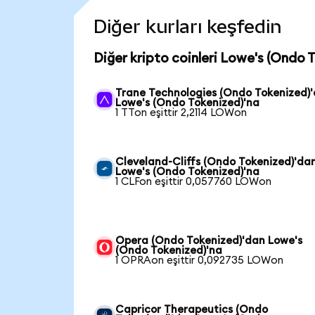
Diğer kurları keşfedin
Diğer kripto coinleri Lowe's (Ondo 
Trane Technologies (Ondo Tokenized)
Lowe's (Ondo Tokenized)'na
1 TTon eşittir 2,2114 LOWon
Cleveland-Cliffs (Ondo Tokenized)'da
Lowe's (Ondo Tokenized)'na
1 CLFon eşittir 0,057760 LOWon
Opera (Ondo Tokenized)'dan Lowe's
(Ondo Tokenized)'na
1 OPRAon eşittir 0,092735 LOWon
Capricor Therapeutics (Ondo