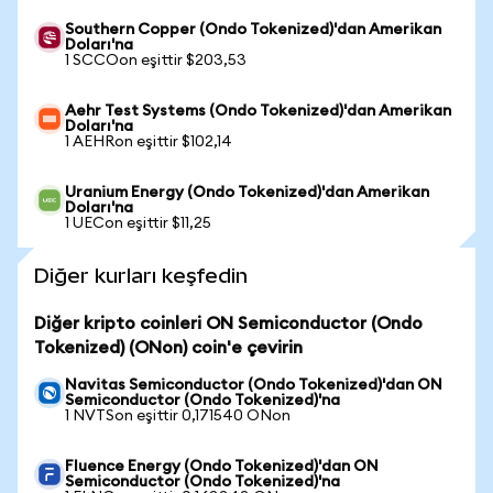
Southern Copper (Ondo Tokenized)'dan Amerikan
Doları'na
1 SCCOon eşittir $203,53
Aehr Test Systems (Ondo Tokenized)'dan Amerikan
Doları'na
1 AEHRon eşittir $102,14
Uranium Energy (Ondo Tokenized)'dan Amerikan
Doları'na
1 UECon eşittir $11,25
Diğer kurları keşfedin
Diğer kripto coinleri ON Semiconductor (Ondo
Tokenized) (ONon) coin'e çevirin
Navitas Semiconductor (Ondo Tokenized)'dan ON
Semiconductor (Ondo Tokenized)'na
1 NVTSon eşittir 0,171540 ONon
Fluence Energy (Ondo Tokenized)'dan ON
Semiconductor (Ondo Tokenized)'na