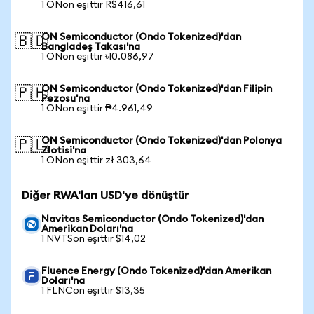
1 ONon eşittir R$416,61
ON Semiconductor (Ondo Tokenized)'dan
🇧🇩
Bangladeş Takası'na
1 ONon eşittir ৳10.086,97
ON Semiconductor (Ondo Tokenized)'dan Filipin
🇵🇭
Pezosu'na
1 ONon eşittir ₱4.961,49
ON Semiconductor (Ondo Tokenized)'dan Polonya
🇵🇱
Zlotisi'na
1 ONon eşittir zł 303,64
Diğer RWA'ları USD'ye dönüştür
Navitas Semiconductor (Ondo Tokenized)'dan
Amerikan Doları'na
1 NVTSon eşittir $14,02
Fluence Energy (Ondo Tokenized)'dan Amerikan
Doları'na
1 FLNCon eşittir $13,35