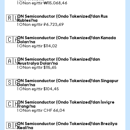
1 ONon eşittir ₩115.068,46
ON Semiconductor (Ondo Tokenized)'dan Rus
🇷🇺
Rublesi'na
1 ONon eşittir ₽6.723,69
ON Semiconductor (Ondo Tokenized)'dan Kanada
🇨🇦
Doları'na
1 ONon eşittir $114,02
ON Semiconductor (Ondo Tokenized)'dan
🇦🇺
Avustralya Doları'na
1 ONon eşittir $115,65
ON Semiconductor (Ondo Tokenized)'dan Singapur
🇸🇬
Doları'na
1 ONon eşittir $104,45
ON Semiconductor (Ondo Tokenized)'dan İsviçre
🇨🇭
Frangı'na
1 ONon eşittir CHF 66,04
ON Semiconductor (Ondo Tokenized)'dan Brezilya
🇧🇷
Reali'na