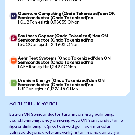
1 OUSTon eşittir 0,537991 ONon
Quantum Computing (Ondo Tokenized)'dan ON
Semiconductor (Ondo Tokenized)'na
1 QUBTon eşittir 0,113055 ONon
Southern Copper (Ondo Tokenized)'dan ON
Semiconductor (Ondo Tokenized)'na
1 SCCOon eşittir 2,4903 ONon
Aehr Test Systems (Ondo Tokenized)'dan ON
Semiconductor (Ondo Tokenized)'na
1 AEHRon eşittir 1,2497 ONon
Uranium Energy (Ondo Tokenized)'dan ON
Semiconductor (Ondo Tokenized)'na
1 UECon eşittir 0,137648 ONon
Sorumluluk Reddi
Bu ürün ON Semiconductor tarafından ihraç edilmemiş,
desteklenmemiş, onaylanmamış veya ON Semiconductor ile
ilişkilendirilmemiştir. Şirket adı ve diğer ticari markalar
yalnızca dayanak referans varlığını tanımlamak amacıyla