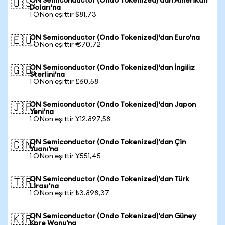
ON Semiconductor (Ondo Tokenized)'dan Amerikan
🇺🇸
Doları'na
1 ONon eşittir $81,73
ON Semiconductor (Ondo Tokenized)'dan Euro'na
🇪🇺
1 ONon eşittir €70,72
ON Semiconductor (Ondo Tokenized)'dan İngiliz
🇬🇧
Sterlini'na
1 ONon eşittir £60,58
ON Semiconductor (Ondo Tokenized)'dan Japon
🇯🇵
Yeni'na
1 ONon eşittir ¥12.897,58
ON Semiconductor (Ondo Tokenized)'dan Çin
🇨🇳
Yuanı'na
1 ONon eşittir ¥551,45
ON Semiconductor (Ondo Tokenized)'dan Türk
🇹🇷
Lirası'na
1 ONon eşittir ₺3.898,37
ON Semiconductor (Ondo Tokenized)'dan Güney
🇰🇷
Kore Wonu'na