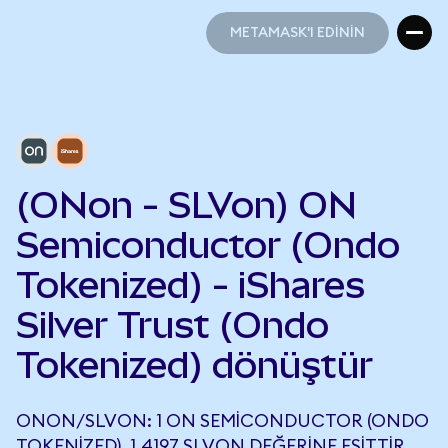
METAMASK'I EDİNİN
METAMASK'I EDİNİN
(ONon - SLVon) ON
Semiconductor (Ondo
Tokenized) - iShares
Silver Trust (Ondo
Tokenized) dönüştür
ONON/SLVON: 1 ON SEMICONDUCTOR (ONDO
TOKENIZED), 1,4197 SLVON DEĞERINE EŞITTIR