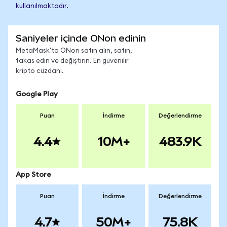
kullanılmaktadır.
Saniyeler içinde ONon edinin
MetaMask'ta ONon satın alın, satın,
takas edin ve değiştirin. En güvenilir
kripto cüzdanı.
Google Play
Puan
İndirme
Değerlendirme
4.4
10M+
483.9K
App Store
Puan
İndirme
Değerlendirme
4.7
50M+
75.8K