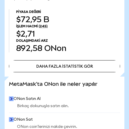
PIYASA DEĞERI
$72,95 B
İŞLEM HACMI
(24S)
$2,71
DOLAŞIMDAKI ARZ
892,58
ONon
DAHA FAZLA İSTATİSTİK GÖR
DAHA FAZLA İSTATİSTİK GÖR
MetaMask'ta ONon ile neler yapılır
ONon Satın Al
Birkaç dokunuşla satın alın.
ONon Sat
ONon coin'lerinizi nakde çevirin.