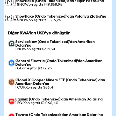
Snowflake (Ondo Tokenized)'dan Filipin Pezosu'na
🇵🇭
1 SNOWon eşittir ₱19.858,95
Snowflake (Ondo Tokenized)'dan Polonya Zlotisi'na
🇵🇱
1 SNOWon eşittir zł 1.216,25
Diğer RWA'ları USD'ye dönüştür
ServiceNow (Ondo Tokenized)'dan Amerikan
Doları'na
1 NOWon eşittir $618,54
General Electric (Ondo Tokenized)'dan Amerikan
Doları'na
1 GEon eşittir $372,25
Global X Copper Miners ETF (Ondo Tokenized)'dan
Amerikan Doları'na
1 COPXon eşittir $86,41
Equinix (Ondo Tokenized)'dan Amerikan Doları'na
1 EQIXon eşittir $1.066,40
Toyota (Ondo Tokenized)'dan Amerikan Doları'na