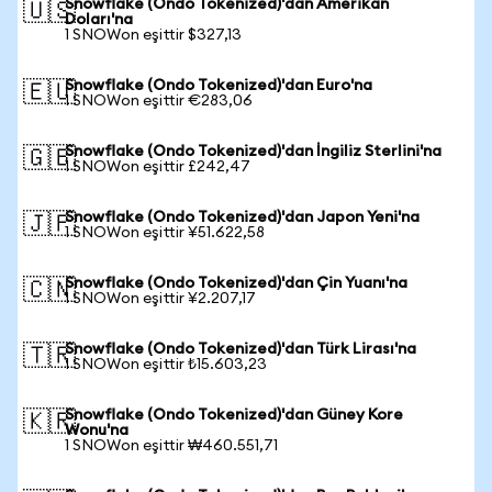
Snowflake (Ondo Tokenized)'dan Amerikan
🇺🇸
Doları'na
1 SNOWon eşittir $327,13
Snowflake (Ondo Tokenized)'dan Euro'na
🇪🇺
1 SNOWon eşittir €283,06
Snowflake (Ondo Tokenized)'dan İngiliz Sterlini'na
🇬🇧
1 SNOWon eşittir £242,47
Snowflake (Ondo Tokenized)'dan Japon Yeni'na
🇯🇵
1 SNOWon eşittir ¥51.622,58
Snowflake (Ondo Tokenized)'dan Çin Yuanı'na
🇨🇳
1 SNOWon eşittir ¥2.207,17
Snowflake (Ondo Tokenized)'dan Türk Lirası'na
🇹🇷
1 SNOWon eşittir ₺15.603,23
Snowflake (Ondo Tokenized)'dan Güney Kore
🇰🇷
Wonu'na
1 SNOWon eşittir ₩460.551,71