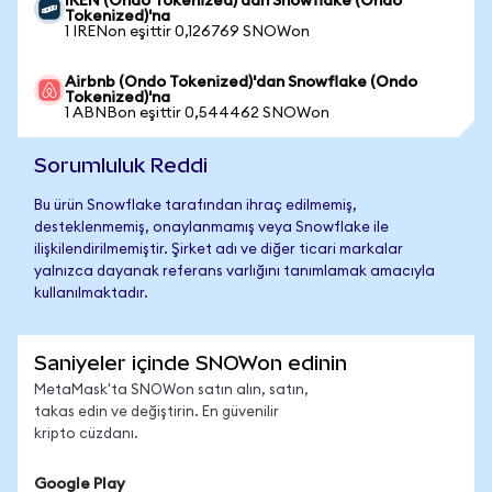
IREN (Ondo Tokenized)'dan Snowflake (Ondo
Tokenized)'na
1 IRENon eşittir 0,126769 SNOWon
Airbnb (Ondo Tokenized)'dan Snowflake (Ondo
Tokenized)'na
1 ABNBon eşittir 0,544462 SNOWon
Sorumluluk Reddi
Bu ürün Snowflake tarafından ihraç edilmemiş,
desteklenmemiş, onaylanmamış veya Snowflake ile
ilişkilendirilmemiştir. Şirket adı ve diğer ticari markalar
yalnızca dayanak referans varlığını tanımlamak amacıyla
kullanılmaktadır.
Saniyeler içinde SNOWon edinin
MetaMask'ta SNOWon satın alın, satın,
takas edin ve değiştirin. En güvenilir
kripto cüzdanı.
Google Play