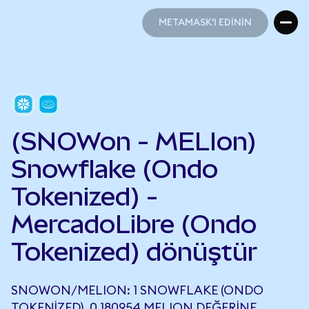
METAMASK'I EDİNİN
METAMASK'I EDİNİN
(SNOWon - MELIon)
Snowflake (Ondo
Tokenized) -
MercadoLibre (Ondo
Tokenized) dönüştür
SNOWON/MELION: 1 SNOWFLAKE (ONDO
TOKENIZED), 0,180954 MELION DEĞERINE