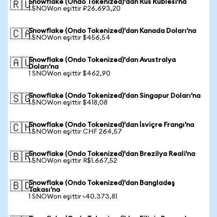
Snowflake (Ondo Tokenized)'dan Rus Rublesi'na
🇷🇺
1 SNOWon eşittir ₽26.693,20
Snowflake (Ondo Tokenized)'dan Kanada Doları'na
🇨🇦
1 SNOWon eşittir $456,54
Snowflake (Ondo Tokenized)'dan Avustralya
🇦🇺
Doları'na
1 SNOWon eşittir $462,90
Snowflake (Ondo Tokenized)'dan Singapur Doları'na
🇸🇬
1 SNOWon eşittir $418,08
Snowflake (Ondo Tokenized)'dan İsviçre Frangı'na
🇨🇭
1 SNOWon eşittir CHF 264,57
Snowflake (Ondo Tokenized)'dan Brezilya Reali'na
🇧🇷
1 SNOWon eşittir R$1.667,52
Snowflake (Ondo Tokenized)'dan Bangladeş
🇧🇩
Takası'na
1 SNOWon eşittir ৳40.373,81