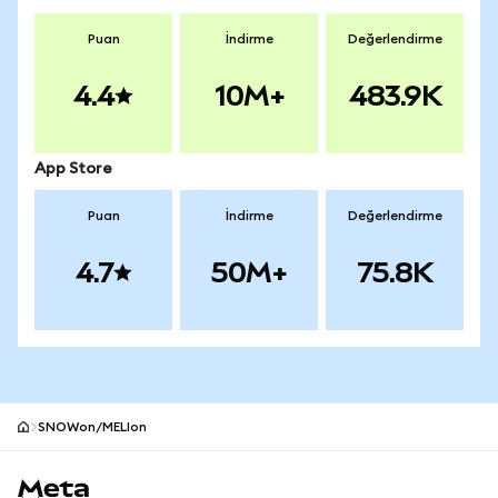
Puan
İndirme
Değerlendirme
4.4
10M+
483.9K
App Store
Puan
İndirme
Değerlendirme
4.7
50M+
75.8K
SNOWon/MELIon
MetaMask site alt bilgisi