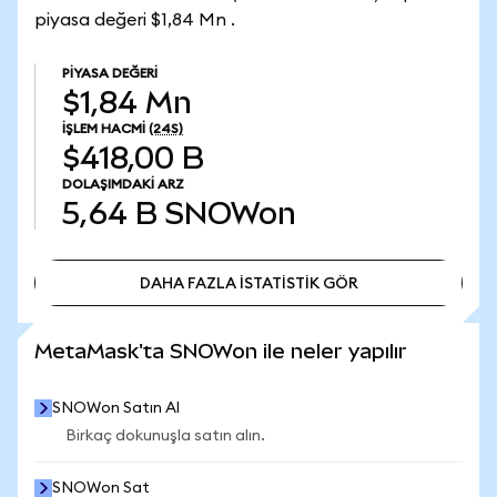
piyasa değeri $1,84 Mn .
PIYASA DEĞERI
$1,84 Mn
İŞLEM HACMI
(24S)
$418,00 B
DOLAŞIMDAKI ARZ
5,64 B
SNOWon
DAHA FAZLA İSTATİSTİK GÖR
DAHA FAZLA İSTATİSTİK GÖR
MetaMask'ta SNOWon ile neler yapılır
SNOWon Satın Al
Birkaç dokunuşla satın alın.
SNOWon Sat