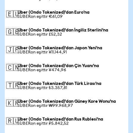
Uber (Ondo Tokenized)'dan Euro'na
🇪🇺
1 UBERon eşittir €61,09
Uber (Ondo Tokenized)'dan İngiliz Sterlini'na
🇬🇧
1 UBERon eşittir £52,32
Uber (Ondo Tokenized)'dan Japon Yeni'na
🇯🇵
1 UBERon eşittir ¥11.144,91
Uber (Ondo Tokenized)'dan Çin Yuanı'na
🇨🇳
1 UBERon eşittir ¥474,96
Uber (Ondo Tokenized)'dan Türk Lirası'na
🇹🇷
1 UBERon eşittir ₺3.357,81
Uber (Ondo Tokenized)'dan Güney Kore Wonu'na
🇰🇷
1 UBERon eşittir ₩99.968,97
Uber (Ondo Tokenized)'dan Rus Rublesi'na
🇷🇺
1 UBERon eşittir ₽5.842,52