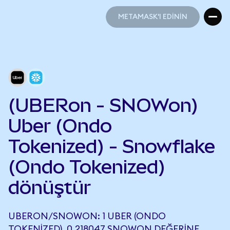
METAMASK'I EDİNİN
METAMASK'I EDİNİN
(UBERon - SNOWon)
Uber (Ondo
Tokenized) - Snowflake
(Ondo Tokenized)
dönüştür
UBERON/SNOWON: 1 UBER (ONDO
TOKENIZED), 0,218047 SNOWON DEĞERINE