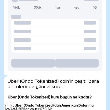
15dk
30dk
1sa
4sa
1G
Uber (Ondo Tokenized) coin'in çeşitli para
birimlerinde güncel kuru
Uber (Ondo Tokenized) kuru bugün ne kadar?
Uber (Ondo Tokenized)'dan Amerikan Doları'na
🇺🇸
1 UBERon eşittir $70,39