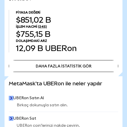
PIYASA DEĞERI
$851,02 B
İŞLEM HACMI
(24S)
$755,15 B
DOLAŞIMDAKI ARZ
12,09 B
UBERon
DAHA FAZLA İSTATİSTİK GÖR
DAHA FAZLA İSTATİSTİK GÖR
MetaMask'ta UBERon ile neler yapılır
UBERon Satın Al
Birkaç dokunuşla satın alın.
UBERon Sat
UBERon coin'lerinizi nakde çevirin.