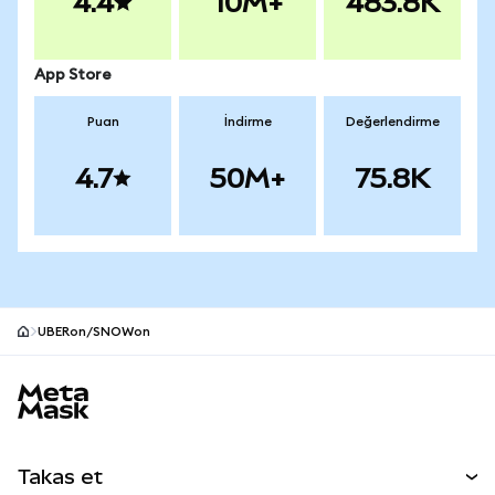
4.4
10M+
483.8K
App Store
Puan
İndirme
Değerlendirme
4.7
50M+
75.8K
UBERon/SNOWon
MetaMask site alt bilgisi
Takas et