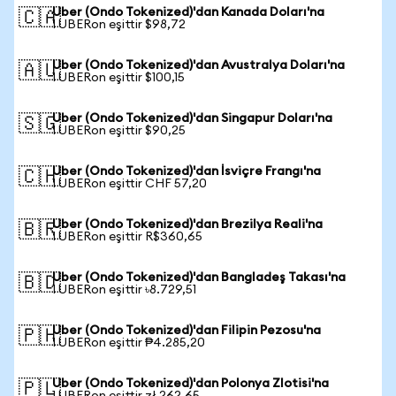
Uber (Ondo Tokenized)'dan Kanada Doları'na
🇨🇦
1 UBERon eşittir $98,72
Uber (Ondo Tokenized)'dan Avustralya Doları'na
🇦🇺
1 UBERon eşittir $100,15
Uber (Ondo Tokenized)'dan Singapur Doları'na
🇸🇬
1 UBERon eşittir $90,25
Uber (Ondo Tokenized)'dan İsviçre Frangı'na
🇨🇭
1 UBERon eşittir CHF 57,20
Uber (Ondo Tokenized)'dan Brezilya Reali'na
🇧🇷
1 UBERon eşittir R$360,65
Uber (Ondo Tokenized)'dan Bangladeş Takası'na
🇧🇩
1 UBERon eşittir ৳8.729,51
Uber (Ondo Tokenized)'dan Filipin Pezosu'na
🇵🇭
1 UBERon eşittir ₱4.285,20
Uber (Ondo Tokenized)'dan Polonya Zlotisi'na
🇵🇱