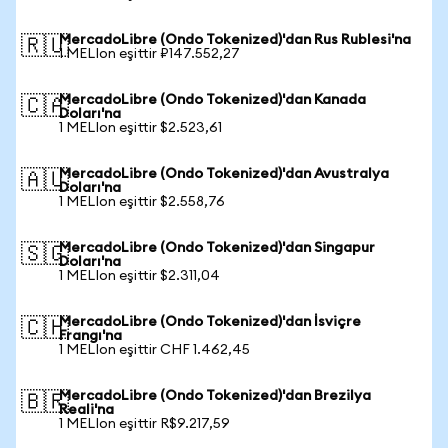
MercadoLibre (Ondo Tokenized)'dan Rus Rublesi'na
🇷🇺
1 MELIon eşittir ₽147.552,27
MercadoLibre (Ondo Tokenized)'dan Kanada
🇨🇦
Doları'na
1 MELIon eşittir $2.523,61
MercadoLibre (Ondo Tokenized)'dan Avustralya
🇦🇺
Doları'na
1 MELIon eşittir $2.558,76
MercadoLibre (Ondo Tokenized)'dan Singapur
🇸🇬
Doları'na
1 MELIon eşittir $2.311,04
MercadoLibre (Ondo Tokenized)'dan İsviçre
🇨🇭
Frangı'na
1 MELIon eşittir CHF 1.462,45
MercadoLibre (Ondo Tokenized)'dan Brezilya
🇧🇷
Reali'na
1 MELIon eşittir R$9.217,59