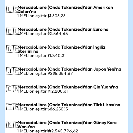
MercadoLibre (Ondo Tokenized)'dan Amerikan
🇺🇸
Doları'na
1 MELIon eşittir $1.808,28
MercadoLibre (Ondo Tokenized)'dan Euro'na
🇪🇺
1 MELIon eşittir €1.564,66
MercadoLibre (Ondo Tokenized)'dan İngiliz
🇬🇧
Sterlini'na
1 MELIon eşittir £1.340,31
MercadoLibre (Ondo Tokenized)'dan Japon Yeni'na
🇯🇵
1 MELIon eşittir ¥285.354,67
MercadoLibre (Ondo Tokenized)'dan Çin Yuanı'na
🇨🇳
1 MELIon eşittir ¥12.200,61
MercadoLibre (Ondo Tokenized)'dan Türk Lirası'na
🇹🇷
1 MELIon eşittir ₺86.250,15
MercadoLibre (Ondo Tokenized)'dan Güney Kore
🇰🇷
Wonu'na
1 MELIon eşittir ₩2.545.796,62