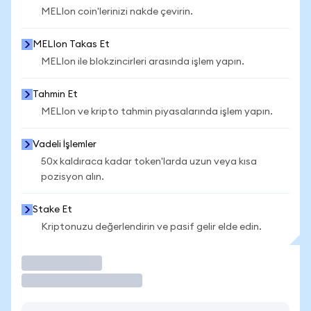
MELIon coin'lerinizi nakde çevirin.
MELIon Takas Et
MELIon ile blokzincirleri arasında işlem yapın.
Tahmin Et
MELIon ve kripto tahmin piyasalarında işlem yapın.
Vadeli İşlemler
50x kaldıraca kadar token'larda uzun veya kısa
pozisyon alın.
Stake Et
Kriptonuzu değerlendirin ve pasif gelir elde edin.
İşlem Yap