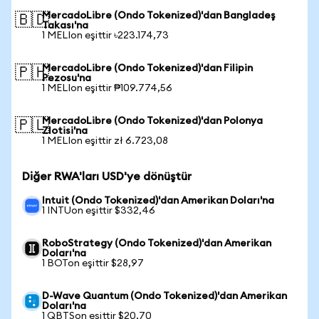
MercadoLibre (Ondo Tokenized)'dan Bangladeş
🇧🇩
Takası'na
1 MELIon eşittir ৳223.174,73
MercadoLibre (Ondo Tokenized)'dan Filipin
🇵🇭
Pezosu'na
1 MELIon eşittir ₱109.774,56
MercadoLibre (Ondo Tokenized)'dan Polonya
🇵🇱
Zlotisi'na
1 MELIon eşittir zł 6.723,08
Diğer RWA'ları USD'ye dönüştür
Intuit (Ondo Tokenized)'dan Amerikan Doları'na
1 INTUon eşittir $332,46
RoboStrategy (Ondo Tokenized)'dan Amerikan
Doları'na
1 BOTon eşittir $28,97
D-Wave Quantum (Ondo Tokenized)'dan Amerikan
Doları'na
1 QBTSon eşittir $20,70