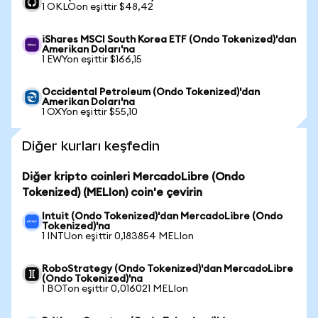
1 OKLOon eşittir $48,42
iShares MSCI South Korea ETF (Ondo Tokenized)'dan
Amerikan Doları'na
1 EWYon eşittir $166,15
Occidental Petroleum (Ondo Tokenized)'dan
Amerikan Doları'na
1 OXYon eşittir $55,10
Diğer kurları keşfedin
Diğer kripto coinleri MercadoLibre (Ondo
Tokenized) (MELIon) coin'e çevirin
Intuit (Ondo Tokenized)'dan MercadoLibre (Ondo
Tokenized)'na
1 INTUon eşittir 0,183854 MELIon
RoboStrategy (Ondo Tokenized)'dan MercadoLibre
(Ondo Tokenized)'na
1 BOTon eşittir 0,016021 MELIon