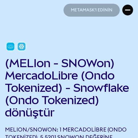
METAMASK'I EDİNİN
METAMASK'I EDİNİN
(MELIon - SNOWon)
MercadoLibre (Ondo
Tokenized) - Snowflake
(Ondo Tokenized)
dönüştür
MELION/SNOWON: 1 MERCADOLIBRE (ONDO
TOKENIZED), 5,5201 SNOWON DEĞERINE