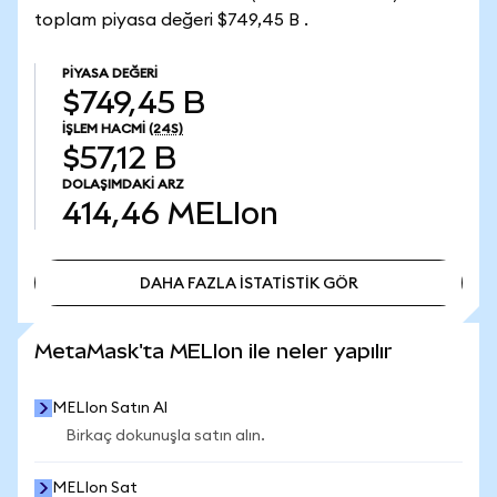
toplam piyasa değeri $749,45 B .
PIYASA DEĞERI
$749,45 B
İŞLEM HACMI
(24S)
$57,12 B
DOLAŞIMDAKI ARZ
414,46
MELIon
DAHA FAZLA İSTATİSTİK GÖR
DAHA FAZLA İSTATİSTİK GÖR
MetaMask'ta MELIon ile neler yapılır
MELIon Satın Al
Birkaç dokunuşla satın alın.
MELIon Sat