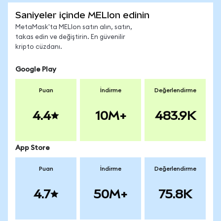
Saniyeler içinde MELIon edinin
MetaMask'ta MELIon satın alın, satın,
takas edin ve değiştirin. En güvenilir
kripto cüzdanı.
Google Play
Puan
İndirme
Değerlendirme
4.4
10M+
483.9K
App Store
Puan
İndirme
Değerlendirme
4.7
50M+
75.8K