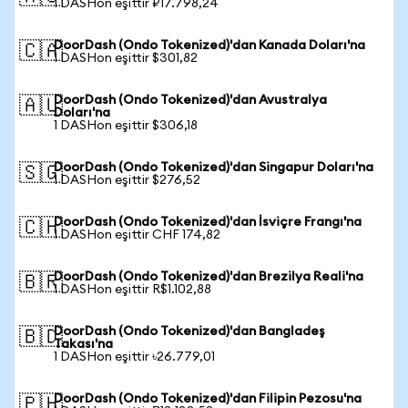
1 DASHon eşittir ₽17.798,24
DoorDash (Ondo Tokenized)'dan Kanada Doları'na
🇨🇦
1 DASHon eşittir $301,82
DoorDash (Ondo Tokenized)'dan Avustralya
🇦🇺
Doları'na
1 DASHon eşittir $306,18
DoorDash (Ondo Tokenized)'dan Singapur Doları'na
🇸🇬
1 DASHon eşittir $276,52
DoorDash (Ondo Tokenized)'dan İsviçre Frangı'na
🇨🇭
1 DASHon eşittir CHF 174,82
DoorDash (Ondo Tokenized)'dan Brezilya Reali'na
🇧🇷
1 DASHon eşittir R$1.102,88
DoorDash (Ondo Tokenized)'dan Bangladeş
🇧🇩
Takası'na
1 DASHon eşittir ৳26.779,01
DoorDash (Ondo Tokenized)'dan Filipin Pezosu'na
🇵🇭