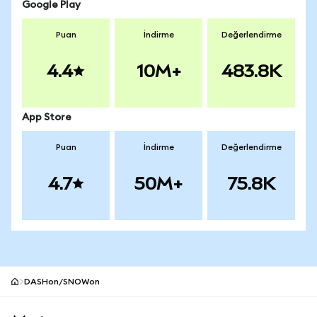
Google Play
Puan
İndirme
Değerlendirme
4.4
10M+
483.8K
App Store
Puan
İndirme
Değerlendirme
4.7
50M+
75.8K
DASHon/SNOWon
MetaMask site alt bilgisi