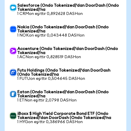
Salesforce (Ondo Tokenized)'dan DoorDash (Ondo
Tokenized)'na
1 CRMon eşittir 0,892628 DASHon
Nokia (Ondo Tokenized)'dan DoorDash (Ondo
Tokenized)'na
1 NOKon eşittir 0,043448 DASHon
Accenture (Ondo Tokenized)'dan DoorDash (Ondo
Tokenized)'na
1 ACNon eşittir 0,828519 DASHon
Futu Holdings (Ondo Tokenized)'dan DoorDash
(Ondo Tokenized)'na
1 FUTUon eşittir 0,504645 DASHon
Eaton (Ondo Tokenized)'dan DoorDash (Ondo
Tokenized)'na
1 ETNon eşittir 2,0798 DASHon
iBoxx $ High Yield Corporate Bond ETF (Ondo
Tokenized)'dan DoorDash (Ondo Tokenized)'na
1 HYGon eşittir 0,386966 DASHon