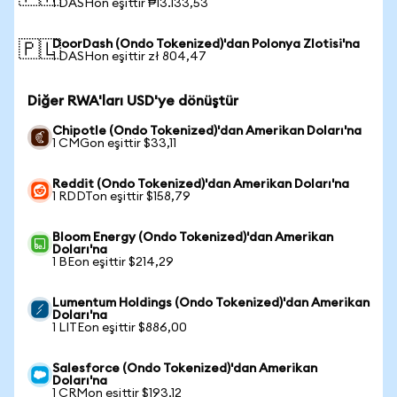
1 DASHon eşittir ₱13.133,53
DoorDash (Ondo Tokenized)'dan Polonya Zlotisi'na
🇵🇱
1 DASHon eşittir zł 804,47
Diğer RWA'ları USD'ye dönüştür
Chipotle (Ondo Tokenized)'dan Amerikan Doları'na
1 CMGon eşittir $33,11
Reddit (Ondo Tokenized)'dan Amerikan Doları'na
1 RDDTon eşittir $158,79
Bloom Energy (Ondo Tokenized)'dan Amerikan
Doları'na
1 BEon eşittir $214,29
Lumentum Holdings (Ondo Tokenized)'dan Amerikan
Doları'na
1 LITEon eşittir $886,00
Salesforce (Ondo Tokenized)'dan Amerikan
Doları'na
1 CRMon eşittir $193,12