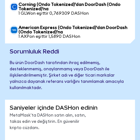
Corning (Ondo Tokenized)'dan DoorDash (Ondo
Tokenized)'na
1 GLWon eşittir 0,769309 DASHon
American Express (Ondo Tokenized)'dan DoorDash
(Ondo Tokenized)'na
1 AXPon eşittir 1,5890 DASHon
Sorumluluk Reddi
Bu ürün DoorDash tarafından ihraç edilmemiş,
desteklenmemiş, onaylanmamış veya DoorDash ile
ilişkilendirilmemiştir. Şirket adı ve diğer ticari markalar
yalnızca dayanak referans varlığını tanımlamak amacıyla
kullanılmaktadır.
Saniyeler içinde DASHon edinin
MetaMask'ta DASHon satın alın, satın,
takas edin ve değiştirin. En güvenilir
kripto cüzdanı.