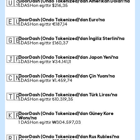
DoorDash (Ondo Tokenized)'dan Amerikan Doları'na
🇺🇸
1 DASHon eşittir $216,35
DoorDash (Ondo Tokenized)'dan Euro'na
🇪🇺
1 DASHon eşittir €187,14
DoorDash (Ondo Tokenized)'dan İngiliz Sterlini'na
🇬🇧
1 DASHon eşittir £160,37
DoorDash (Ondo Tokenized)'dan Japon Yeni'na
🇯🇵
1 DASHon eşittir ¥34.141,11
DoorDash (Ondo Tokenized)'dan Çin Yuanı'na
🇨🇳
1 DASHon eşittir ¥1.459,74
DoorDash (Ondo Tokenized)'dan Türk Lirası'na
🇹🇷
1 DASHon eşittir ₺10.319,35
DoorDash (Ondo Tokenized)'dan Güney Kore
🇰🇷
Wonu'na
1 DASHon eşittir ₩304.597,03
DoorDash (Ondo Tokenized)'dan Rus Rublesi'na
🇷🇺