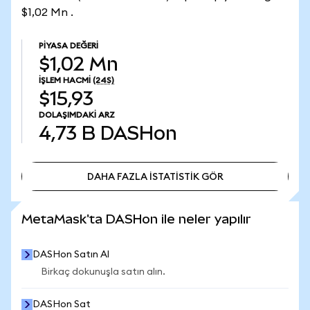
$1,02 Mn .
PIYASA DEĞERI
$1,02 Mn
İŞLEM HACMI
(24S)
$15,93
DOLAŞIMDAKI ARZ
4,73 B
DASHon
DAHA FAZLA İSTATİSTİK GÖR
DAHA FAZLA İSTATİSTİK GÖR
MetaMask'ta DASHon ile neler yapılır
DASHon Satın Al
Birkaç dokunuşla satın alın.
DASHon Sat