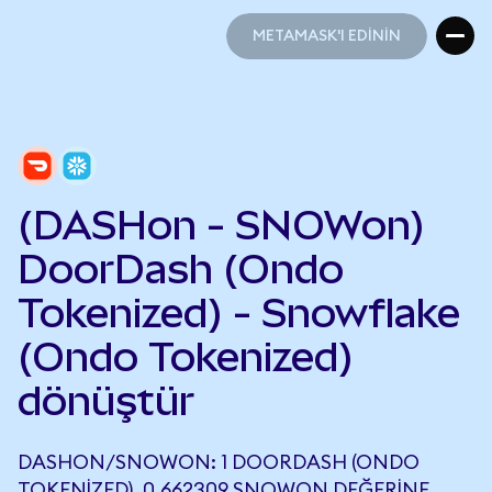
METAMASK'I EDİNİN
METAMASK'I EDİNİN
(DASHon - SNOWon)
DoorDash (Ondo
Tokenized) - Snowflake
(Ondo Tokenized)
dönüştür
DASHON/SNOWON: 1 DOORDASH (ONDO
TOKENIZED), 0,662309 SNOWON DEĞERINE