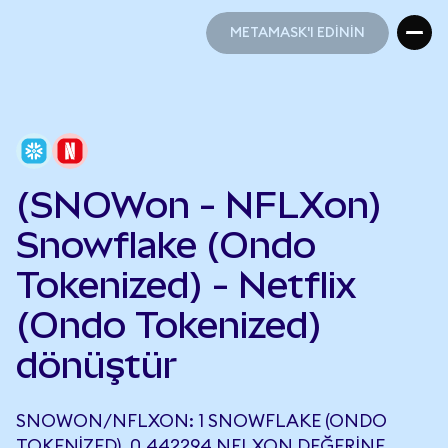
METAMASK'I EDİNİN
METAMASK'I EDİNİN
(SNOWon - NFLXon)
Snowflake (Ondo
Tokenized) - Netflix
(Ondo Tokenized)
dönüştür
SNOWON/NFLXON: 1 SNOWFLAKE (ONDO
TOKENIZED), 0,442294 NFLXON DEĞERINE