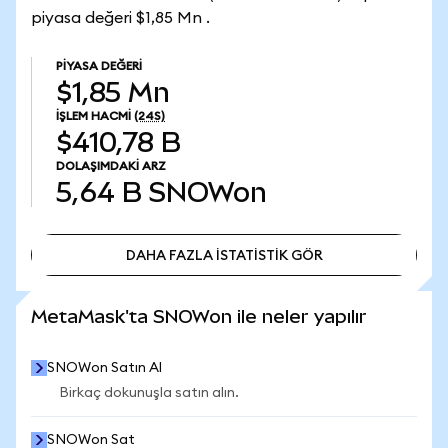
piyasa değeri $1,85 Mn .
PIYASA DEĞERI
$1,85 Mn
İŞLEM HACMI
(24S)
$410,78 B
DOLAŞIMDAKI ARZ
5,64 B
SNOWon
DAHA FAZLA İSTATİSTİK GÖR
DAHA FAZLA İSTATİSTİK GÖR
MetaMask'ta SNOWon ile neler yapılır
SNOWon Satın Al
Birkaç dokunuşla satın alın.
SNOWon Sat