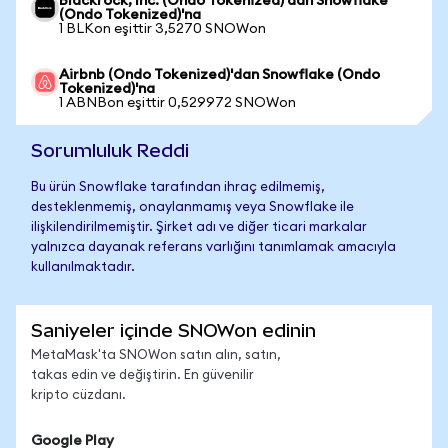
Blackrock, Inc. (Ondo Tokenized)'dan Snowflake
(Ondo Tokenized)'na
1 BLKon eşittir 3,5270 SNOWon
Airbnb (Ondo Tokenized)'dan Snowflake (Ondo
Tokenized)'na
1 ABNBon eşittir 0,529972 SNOWon
Sorumluluk Reddi
Bu ürün Snowflake tarafından ihraç edilmemiş,
desteklenmemiş, onaylanmamış veya Snowflake ile
ilişkilendirilmemiştir. Şirket adı ve diğer ticari markalar
yalnızca dayanak referans varlığını tanımlamak amacıyla
kullanılmaktadır.
Saniyeler içinde SNOWon edinin
MetaMask'ta SNOWon satın alın, satın,
takas edin ve değiştirin. En güvenilir
kripto cüzdanı.
Google Play