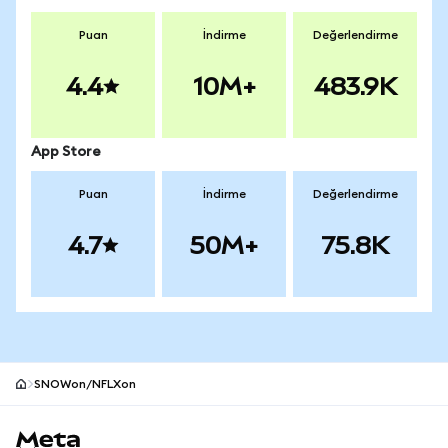
Puan
İndirme
Değerlendirme
4.4
10M+
483.9K
App Store
Puan
İndirme
Değerlendirme
4.7
50M+
75.8K
SNOWon/NFLXon
MetaMask site alt bilgisi