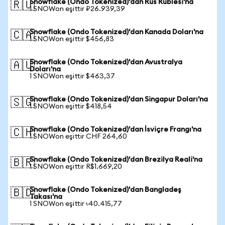
Snowflake (Ondo Tokenized)'dan Rus Rublesi'na
🇷🇺
1 SNOWon eşittir ₽26.939,39
Snowflake (Ondo Tokenized)'dan Kanada Doları'na
🇨🇦
1 SNOWon eşittir $456,83
Snowflake (Ondo Tokenized)'dan Avustralya
🇦🇺
Doları'na
1 SNOWon eşittir $463,37
Snowflake (Ondo Tokenized)'dan Singapur Doları'na
🇸🇬
1 SNOWon eşittir $418,54
Snowflake (Ondo Tokenized)'dan İsviçre Frangı'na
🇨🇭
1 SNOWon eşittir CHF 264,60
Snowflake (Ondo Tokenized)'dan Brezilya Reali'na
🇧🇷
1 SNOWon eşittir R$1.669,20
Snowflake (Ondo Tokenized)'dan Bangladeş
🇧🇩
Takası'na
1 SNOWon eşittir ৳40.415,77