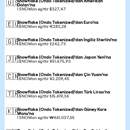
Snowflake (Ondo Tokenized)'dan Amerikan
🇺🇸
Doları'na
1 SNOWon eşittir $327,47
Snowflake (Ondo Tokenized)'dan Euro'na
🇪🇺
1 SNOWon eşittir €283,28
Snowflake (Ondo Tokenized)'dan İngiliz Sterlini'na
🇬🇧
1 SNOWon eşittir £242,73
Snowflake (Ondo Tokenized)'dan Japon Yeni'na
🇯🇵
1 SNOWon eşittir ¥51.675,93
Snowflake (Ondo Tokenized)'dan Çin Yuanı'na
🇨🇳
1 SNOWon eşittir ¥2.209,45
Snowflake (Ondo Tokenized)'dan Türk Lirası'na
🇹🇷
1 SNOWon eşittir ₺15.619,36
Snowflake (Ondo Tokenized)'dan Güney Kore
🇰🇷
Wonu'na
1 SNOWon eşittir ₩461.037,55