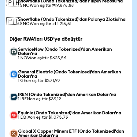
Snowflake (Ondo Tokenized)'dan Filipin Pezosu'na
🇵🇭
1 SNOWon eşittir ₱19.878,88
Snowflake (Ondo Tokenized)'dan Polonya Zlotisi'na
🇵🇱
1 SNOWon eşittir zł 1.216,61
Diğer RWA'ları USD'ye dönüştür
ServiceNow (Ondo Tokenized)'dan Amerikan
Doları'na
1 NOWon eşittir $625,56
General Electric (Ondo Tokenized)'dan Amerikan
Doları'na
1 GEon eşittir $371,97
IREN (Ondo Tokenized)'dan Amerikan Doları'na
1 IRENon eşittir $39,19
Equinix (Ondo Tokenized)'dan Amerikan Doları'na
1 EQIXon eşittir $1.073,79
Global X Copper Miners ETF (Ondo Tokenized)'dan
Amerikan Doları'na