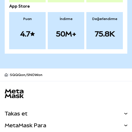
App Store
Puan
İndirme
Değerlendirme
4.7
50M+
75.8K
SQQQon/SNOWon
MetaMask site alt bilgisi
Takas et
Takas İşlemleri
MetaMask Para
Tahmin Et
YENİ
Kripto Al