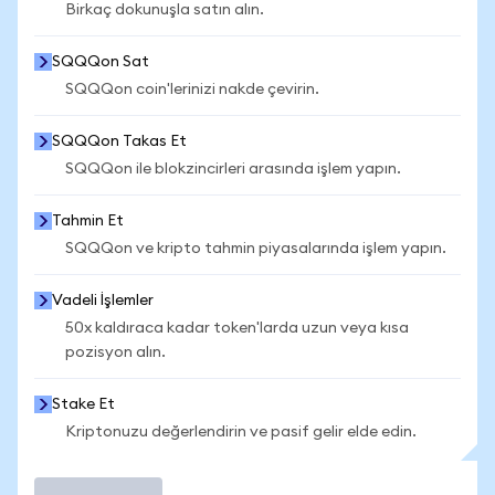
Birkaç dokunuşla satın alın.
SQQQon Sat
SQQQon coin'lerinizi nakde çevirin.
SQQQon Takas Et
SQQQon ile blokzincirleri arasında işlem yapın.
Tahmin Et
SQQQon ve kripto tahmin piyasalarında işlem yapın.
Vadeli İşlemler
50x kaldıraca kadar token'larda uzun veya kısa
pozisyon alın.
Stake Et
Kriptonuzu değerlendirin ve pasif gelir elde edin.
İşlem Yap