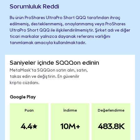
Sorumluluk Reddi
Bu ürün ProShares UltraPro Short QQQ tarafından ihraç
edilmemiş, desteklenmemiş, onaylanmamış veya ProShares
UltraPro Short QQQ ile ilişkilendirilmemiştir. Şirket adı ve diğer
ticari markalar yalnızca dayanak referans varlığını
tanımlamak amacıyla kullanılmaktadır.
Saniyeler içinde SQQQon edinin
MetaMask'ta SQQQon satın alın, satın,
takas edin ve değiştirin. En güvenilir
kripto cüzdanı.
Google Play
Puan
İndirme
Değerlendirme
4.4
10M+
483.8K