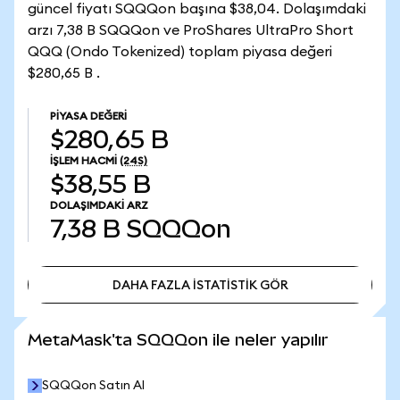
güncel fiyatı SQQQon başına $38,04. Dolaşımdaki
arzı 7,38 B SQQQon ve ProShares UltraPro Short
QQQ (Ondo Tokenized) toplam piyasa değeri
$280,65 B .
PIYASA DEĞERI
$280,65 B
İŞLEM HACMI
(24S)
$38,55 B
DOLAŞIMDAKI ARZ
7,38 B
SQQQon
DAHA FAZLA İSTATİSTİK GÖR
DAHA FAZLA İSTATİSTİK GÖR
MetaMask'ta SQQQon ile neler yapılır
SQQQon Satın Al