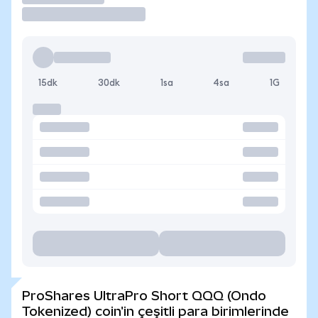
15dk
30dk
1sa
4sa
1G
ProShares UltraPro Short QQQ (Ondo
Tokenized) coin'in çeşitli para birimlerinde