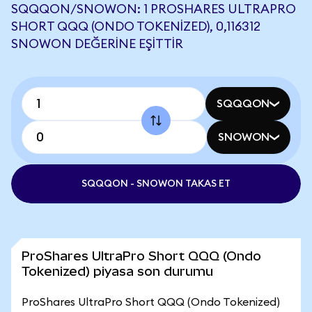
SQQQON/SNOWON: 1 PROSHARES ULTRAPRO
SHORT QQQ (ONDO TOKENIZED), 0,116312
SNOWON DEĞERINE EŞITTIR
SQQQON
SNOWON
SQQQON - SNOWON TAKAS ET
ProShares UltraPro Short QQQ (Ondo
Tokenized) piyasa son durumu
ProShares UltraPro Short QQQ (Ondo Tokenized)