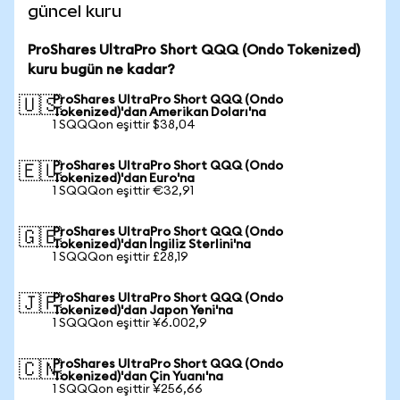
güncel kuru
ProShares UltraPro Short QQQ (Ondo Tokenized)
kuru bugün ne kadar?
ProShares UltraPro Short QQQ (Ondo
🇺🇸
Tokenized)'dan Amerikan Doları'na
1 SQQQon eşittir $38,04
ProShares UltraPro Short QQQ (Ondo
🇪🇺
Tokenized)'dan Euro'na
1 SQQQon eşittir €32,91
ProShares UltraPro Short QQQ (Ondo
🇬🇧
Tokenized)'dan İngiliz Sterlini'na
1 SQQQon eşittir £28,19
ProShares UltraPro Short QQQ (Ondo
🇯🇵
Tokenized)'dan Japon Yeni'na
1 SQQQon eşittir ¥6.002,9
ProShares UltraPro Short QQQ (Ondo
🇨🇳
Tokenized)'dan Çin Yuanı'na
1 SQQQon eşittir ¥256,66