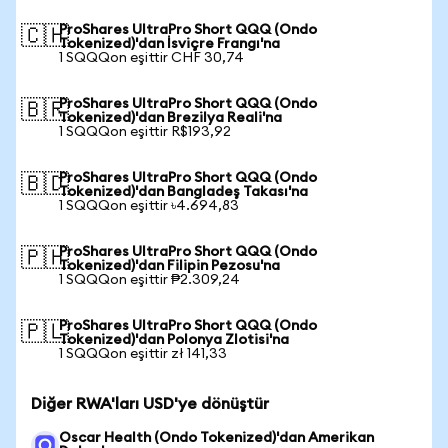
ProShares UltraPro Short QQQ (Ondo
🇨🇭
Tokenized)'dan İsviçre Frangı'na
1 SQQQon eşittir CHF 30,74
ProShares UltraPro Short QQQ (Ondo
🇧🇷
Tokenized)'dan Brezilya Reali'na
1 SQQQon eşittir R$193,92
ProShares UltraPro Short QQQ (Ondo
🇧🇩
Tokenized)'dan Bangladeş Takası'na
1 SQQQon eşittir ৳4.694,83
ProShares UltraPro Short QQQ (Ondo
🇵🇭
Tokenized)'dan Filipin Pezosu'na
1 SQQQon eşittir ₱2.309,24
ProShares UltraPro Short QQQ (Ondo
🇵🇱
Tokenized)'dan Polonya Zlotisi'na
1 SQQQon eşittir zł 141,33
Diğer RWA'ları USD'ye dönüştür
Oscar Health (Ondo Tokenized)'dan Amerikan