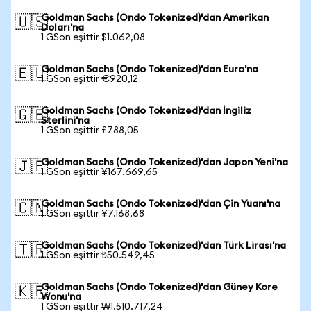
Goldman Sachs (Ondo Tokenized)'dan Amerikan
🇺🇸
Doları'na
1 GSon eşittir $1.062,08
Goldman Sachs (Ondo Tokenized)'dan Euro'na
🇪🇺
1 GSon eşittir €920,12
Goldman Sachs (Ondo Tokenized)'dan İngiliz
🇬🇧
Sterlini'na
1 GSon eşittir £788,05
Goldman Sachs (Ondo Tokenized)'dan Japon Yeni'na
🇯🇵
1 GSon eşittir ¥167.669,65
Goldman Sachs (Ondo Tokenized)'dan Çin Yuanı'na
🇨🇳
1 GSon eşittir ¥7.168,68
Goldman Sachs (Ondo Tokenized)'dan Türk Lirası'na
🇹🇷
1 GSon eşittir ₺50.549,45
Goldman Sachs (Ondo Tokenized)'dan Güney Kore
🇰🇷
Wonu'na
1 GSon eşittir ₩1.510.717,24