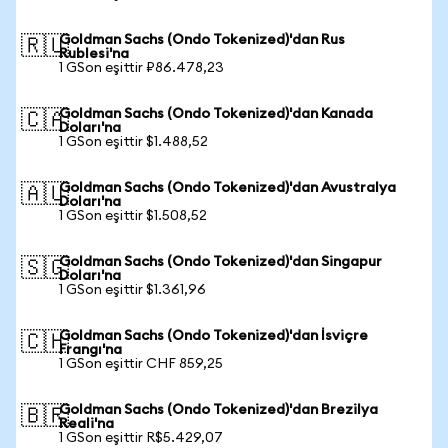
Goldman Sachs (Ondo Tokenized)'dan Rus
🇷🇺
Rublesi'na
1 GSon eşittir ₽86.478,23
Goldman Sachs (Ondo Tokenized)'dan Kanada
🇨🇦
Doları'na
1 GSon eşittir $1.488,52
Goldman Sachs (Ondo Tokenized)'dan Avustralya
🇦🇺
Doları'na
1 GSon eşittir $1.508,52
Goldman Sachs (Ondo Tokenized)'dan Singapur
🇸🇬
Doları'na
1 GSon eşittir $1.361,96
Goldman Sachs (Ondo Tokenized)'dan İsviçre
🇨🇭
Frangı'na
1 GSon eşittir CHF 859,25
Goldman Sachs (Ondo Tokenized)'dan Brezilya
🇧🇷
Reali'na
1 GSon eşittir R$5.429,07