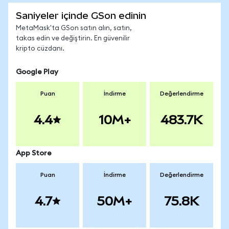
Saniyeler içinde GSon edinin
MetaMask'ta GSon satın alın, satın,
takas edin ve değiştirin. En güvenilir
kripto cüzdanı.
Google Play
Puan
İndirme
Değerlendirme
4.4
10M+
483.7K
App Store
Puan
İndirme
Değerlendirme
4.7
50M+
75.8K