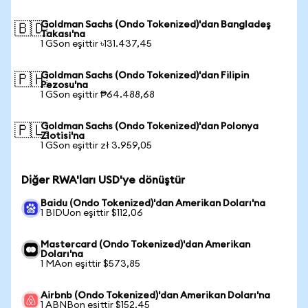
Goldman Sachs (Ondo Tokenized)'dan Bangladeş
🇧🇩
Takası'na
1 GSon eşittir ৳131.437,45
Goldman Sachs (Ondo Tokenized)'dan Filipin
🇵🇭
Pezosu'na
1 GSon eşittir ₱64.488,68
Goldman Sachs (Ondo Tokenized)'dan Polonya
🇵🇱
Zlotisi'na
1 GSon eşittir zł 3.959,05
Diğer RWA'ları USD'ye dönüştür
Baidu (Ondo Tokenized)'dan Amerikan Doları'na
1 BIDUon eşittir $112,06
Mastercard (Ondo Tokenized)'dan Amerikan
Doları'na
1 MAon eşittir $573,85
Airbnb (Ondo Tokenized)'dan Amerikan Doları'na
1 ABNBon eşittir $152,45