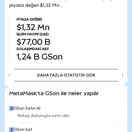
piyasa değeri $1,32 Mn .
PIYASA DEĞERI
$1,32 Mn
İŞLEM HACMI
(24S)
$77,00 B
DOLAŞIMDAKI ARZ
1,24 B
GSon
DAHA FAZLA İSTATİSTİK GÖR
DAHA FAZLA İSTATİSTİK GÖR
MetaMask'ta GSon ile neler yapılır
GSon Satın Al
Birkaç dokunuşla satın alın.
GSon Sat