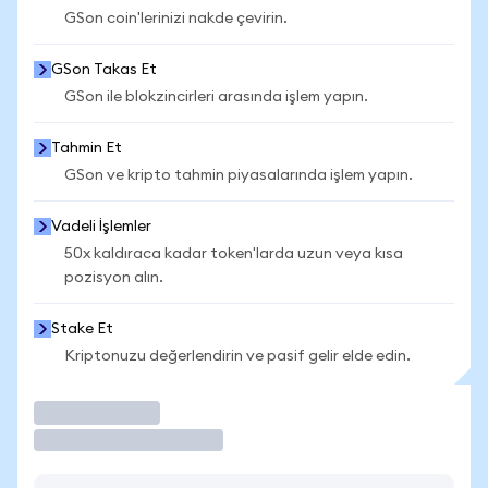
GSon coin'lerinizi nakde çevirin.
GSon Takas Et
GSon ile blokzincirleri arasında işlem yapın.
Tahmin Et
GSon ve kripto tahmin piyasalarında işlem yapın.
Vadeli İşlemler
50x kaldıraca kadar token'larda uzun veya kısa
pozisyon alın.
Stake Et
Kriptonuzu değerlendirin ve pasif gelir elde edin.
İşlem Yap