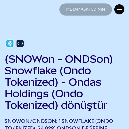
METAMASK'I EDİNİN
METAMASK'I EDİNİN
(SNOWon - ONDSon)
Snowflake (Ondo
Tokenized) - Ondas
Holdings (Ondo
Tokenized) dönüştür
SNOWON/ONDSON: 1 SNOWFLAKE (ONDO
TOKENIZED), 36,0291 ONDSON DEĞERINE