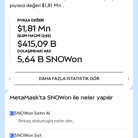
piyasa değeri $1,81 Mn .
PIYASA DEĞERI
$1,81 Mn
İŞLEM HACMI
(24S)
$415,09 B
DOLAŞIMDAKI ARZ
5,64 B
SNOWon
DAHA FAZLA İSTATİSTİK GÖR
DAHA FAZLA İSTATİSTİK GÖR
MetaMask'ta SNOWon ile neler yapılır
SNOWon Satın Al
Birkaç dokunuşla satın alın.
SNOWon Sat