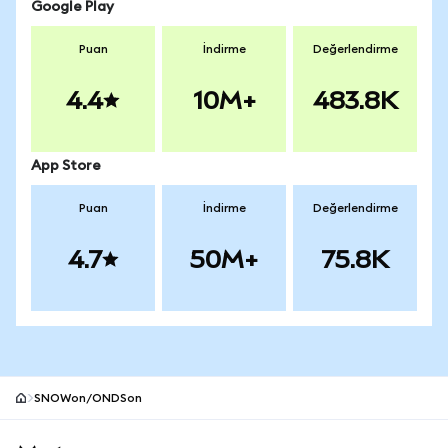
Google Play
Puan
İndirme
Değerlendirme
4.4
10M+
483.8K
App Store
Puan
İndirme
Değerlendirme
4.7
50M+
75.8K
SNOWon/ONDSon
MetaMask site alt bilgisi