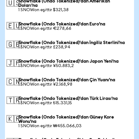
Snowflake (Ondo Tokenized)'dan Amerikan
🇺🇸
Doları'na
1 SNOWon eşittir $321,38
Snowflake (Ondo Tokenized)'dan Euro'na
🇪🇺
1 SNOWon eşittir €278,66
Snowflake (Ondo Tokenized)'dan İngiliz Sterlini'na
🇬🇧
1 SNOWon eşittir £238,94
Snowflake (Ondo Tokenized)'dan Japon Yeni'na
🇯🇵
1 SNOWon eşittir ¥50.883,2
Snowflake (Ondo Tokenized)'dan Çin Yuanı'na
🇨🇳
1 SNOWon eşittir ¥2.168,98
Snowflake (Ondo Tokenized)'dan Türk Lirası'na
🇹🇷
1 SNOWon eşittir ₺15.331,15
Snowflake (Ondo Tokenized)'dan Güney Kore
🇰🇷
Wonu'na
1 SNOWon eşittir ₩455.066,03