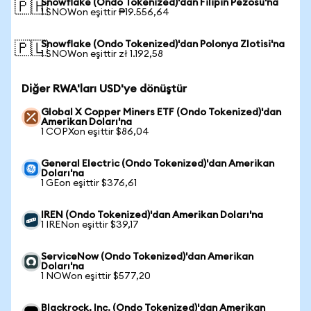
Snowflake (Ondo Tokenized)'dan Filipin Pezosu'na
🇵🇭
1 SNOWon eşittir ₱19.556,64
Snowflake (Ondo Tokenized)'dan Polonya Zlotisi'na
🇵🇱
1 SNOWon eşittir zł 1.192,58
Diğer RWA'ları USD'ye dönüştür
Global X Copper Miners ETF (Ondo Tokenized)'dan
Amerikan Doları'na
1 COPXon eşittir $86,04
General Electric (Ondo Tokenized)'dan Amerikan
Doları'na
1 GEon eşittir $376,61
IREN (Ondo Tokenized)'dan Amerikan Doları'na
1 IRENon eşittir $39,17
ServiceNow (Ondo Tokenized)'dan Amerikan
Doları'na
1 NOWon eşittir $577,20
Blackrock, Inc. (Ondo Tokenized)'dan Amerikan