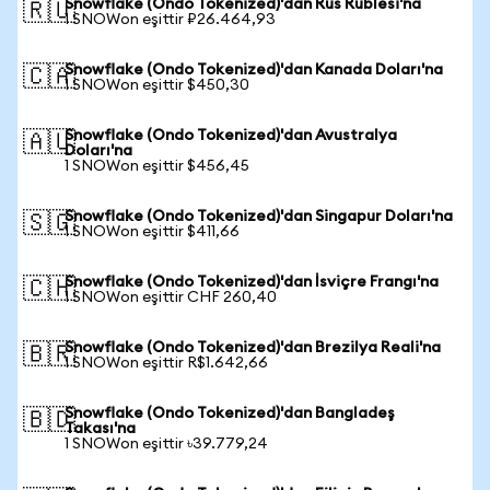
Snowflake (Ondo Tokenized)'dan Rus Rublesi'na
🇷🇺
1 SNOWon eşittir ₽26.464,93
Snowflake (Ondo Tokenized)'dan Kanada Doları'na
🇨🇦
1 SNOWon eşittir $450,30
Snowflake (Ondo Tokenized)'dan Avustralya
🇦🇺
Doları'na
1 SNOWon eşittir $456,45
Snowflake (Ondo Tokenized)'dan Singapur Doları'na
🇸🇬
1 SNOWon eşittir $411,66
Snowflake (Ondo Tokenized)'dan İsviçre Frangı'na
🇨🇭
1 SNOWon eşittir CHF 260,40
Snowflake (Ondo Tokenized)'dan Brezilya Reali'na
🇧🇷
1 SNOWon eşittir R$1.642,66
Snowflake (Ondo Tokenized)'dan Bangladeş
🇧🇩
Takası'na
1 SNOWon eşittir ৳39.779,24